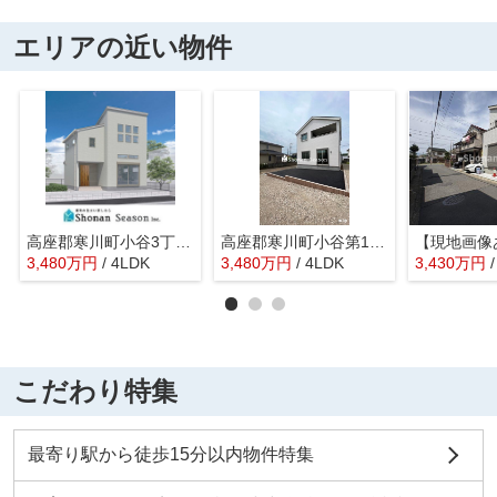
エリアの近い物件
高座郡寒川町小谷3丁目 全2区画 B棟
高座郡寒川町小谷第19 全2棟 2号棟
3,480
万
円
/ 4LDK
3,480
万
円
/ 4LDK
3,430
万
円
こだわり特集
最寄り駅から徒歩15分以内物件特集