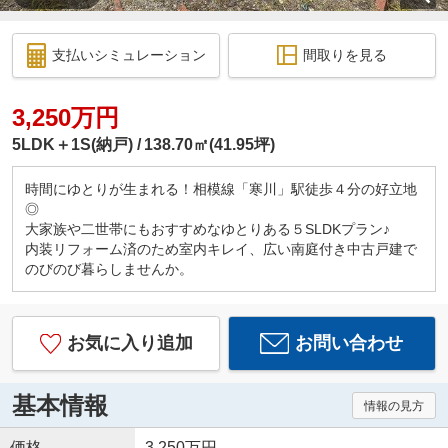
支払いシミュレーション
間取りを見る
3,250万円
5LDK＋1S(納戸)
138.70㎡(41.95坪)
時間にゆとりが生まれる！相模線「寒川」駅徒歩４分の好立地
◎
大家族や二世帯にもおすすめなゆとりある５SLDKプラン♪
内装リフォーム済のため室内キレイ、広い南庭付き中古戸建で
のびのび暮らしませんか。
お気に入り追加
お問い合わせ
基本情報
情報の見方
価格
3,250万円