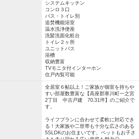
システムキッチン
コンロ３口
バス・トイレ別
追焚機能浴室
温水洗浄便座
洗髪洗面化粧台
トイレ２ヶ所
ユニットバス
浴槽
収納豊富
TVモニタ付インターホン
住戸内覧可能
全居室６帖以上！ご家族が個室を持ちや
すい部屋数豊富な【高座郡寒川町一之宮
2丁目 中古戸建 70.31坪】のご紹介で
す。
ライフプランに合わせて柔軟に対応でき
る！大家族や二世帯も十分な広さのある
5SLDKのお住まいです。ペットもお子さ