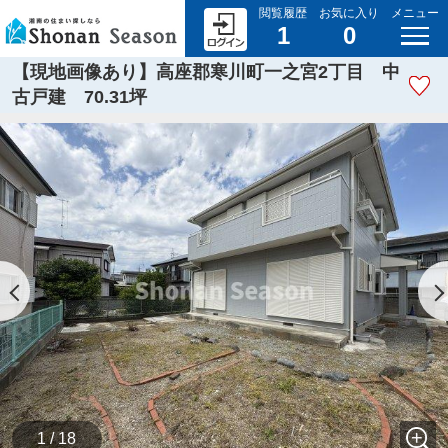
閲覧履歴
お気に入り
メニュー
1
0
【現地画像あり】高座郡寒川町一之宮2丁目 中
古戸建 70.31坪
1 / 18