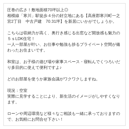
圧巻の広さ！敷地面積70坪以上◎
相模線「寒川」駅徒歩４分の好立地にある【高座郡寒川町一之
宮2丁目 中古戸建 70.31坪】を新居にいかがでしょうか。
こちらは収納力が高く、奥行き感じる出窓など開放感も魅力の
５ｓLDK住宅！
一人一部屋が叶い、お仕事や勉強も捗るプライベート空間が備
わったお住まいです。
和室は、お子様の遊び場や家事スペース・寝転んでくつろいだ
り多目的に使えて便利ですよ♪
どのお部屋を使うか家族会議がワクワクしますね。
現況：空室
実際に見学することにより、新生活のイメージがしやすくなり
ます。
ローンや周辺環境など様々なご相談も一緒に承っておりますの
で、お気軽にお問合せ下さい！