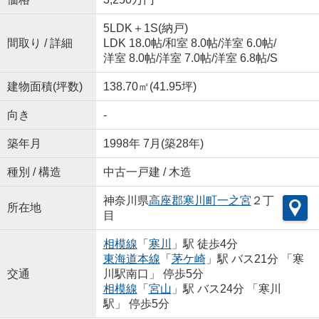
5LDK＋1S(納戸)
間取り / 詳細
LDK 18.0帖
/
和室 8.0帖
/
洋室 6.0帖
/
洋室 8.0帖
/
洋室 7.0帖
/
洋室 6.8帖
/
S
建物面積(坪数)
138.70㎡(41.95坪)
向き
-
築年月
1998年 7月(築28年)
種別 / 構造
中古一戸建 / 木造
神奈川県
高座郡寒川町
一之宮
２丁
所在地
目
相模線
「
寒川
」駅 徒歩4分
東海道本線
「
茅ケ崎
」駅 バス21分 「寒
交通
川駅南口」 停歩5分
相模線
「
宮山
」駅 バス24分 「寒川
駅」 停歩5分