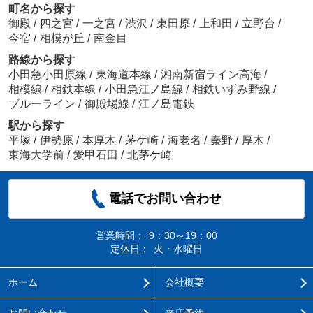
町名から探す
御殿
/
四之宮
/
一之宮
/
渋沢
/
東田原
/
上和田
/
立野台
/
今宿
/
相模が丘
/
南金目
路線から探す
小田急小田原線
/
東海道本線
/
湘南新宿ライン高海
/
相模線
/
相鉄本線
/
小田急江ノ島線
/
相鉄いずみ野線
/
ブルーライン
/
御殿場線
/
江ノ島電鉄
駅から探す
平塚
/
伊勢原
/
本厚木
/
茅ケ崎
/
海老名
/
秦野
/
厚木
/
東海大学前
/
愛甲石田
/
北茅ケ崎
電話でお問い合わせ
営業時間：
9：30～19：00
定休日：
火・水曜日
ホーム
会社概要