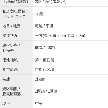
土地面積(坪数)
232.43㎡(70.30坪)
私道負担面積 /
- / 無
セットバック
地目 / 地勢
宅地 / 平坦
接道状況
一方(東 公道 2.0m 間口 2.0m)
建ぺい率 /
60% / 200%
容積率
用途地域
第一種住居
都市計画
市街化区域
階建
2階建
総区画数 /
1区画 / 1区画
販売区画数
現況
空家