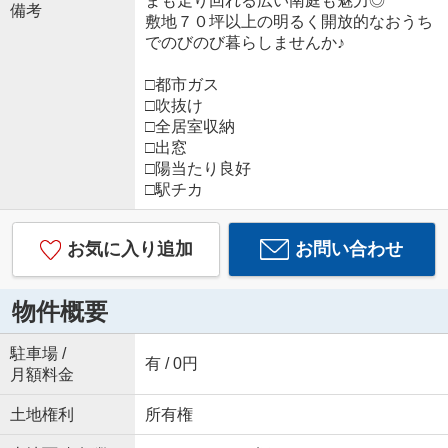
まも走り回れる広い南庭も魅力◎
備考
敷地７０坪以上の明るく開放的なおうち
でのびのび暮らしませんか♪
□都市ガス
□吹抜け
□全居室収納
□出窓
□陽当たり良好
□駅チカ
お気に入り追加
お問い合わせ
物件概要
駐車場 /
有 / 0円
月額料金
土地権利
所有権