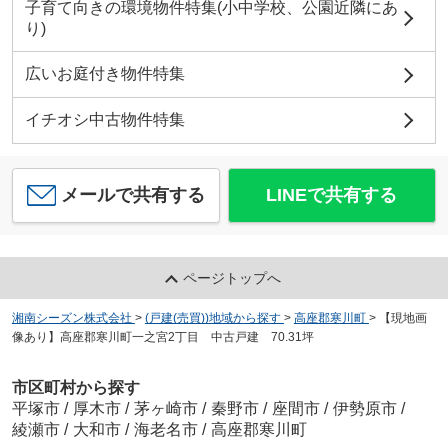
子育て向きの環境物件特集(小中学校、公園近隣にあ
り)
広いお庭付き物件特集
イチオシ中古物件特集
メールで共有する
LINEで共有する
ページトップへ
湘南シーズン株式会社
>
(戸建(売買))地域から探す
>
高座郡寒川町
>
【現地画
像あり】高座郡寒川町一之宮2丁目 中古戸建 70.31坪
市区町村から探す
平塚市
/
厚木市
/
茅ヶ崎市
/
秦野市
/
座間市
/
伊勢原市
/
綾瀬市
/
大和市
/
海老名市
/
高座郡寒川町