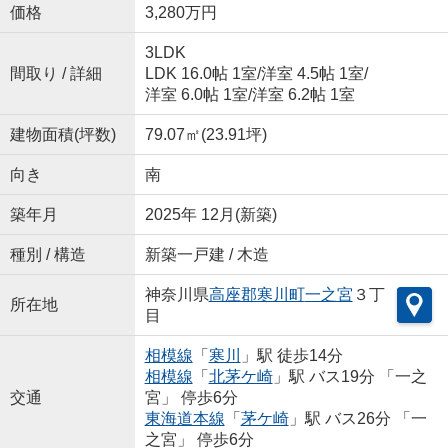
価格
3,280万円
3LDK
間取り / 詳細
LDK 16.0帖 1室
/
洋室 4.5帖 1室
/
洋室 6.0帖 1室
/
洋室 6.2帖 1室
建物面積(坪数)
79.07㎡(23.91坪)
向き
南
築年月
2025年 12月(新築)
種別 / 構造
新築一戸建 / 木造
神奈川県
高座郡寒川町
一之宮
３丁
所在地
目
相模線
「
寒川
」駅 徒歩14分
相模線
「
北茅ケ崎
」駅 バス19分 「一之
交通
宮」 停歩6分
東海道本線
「
茅ケ崎
」駅 バス26分 「一
之宮」 停歩6分