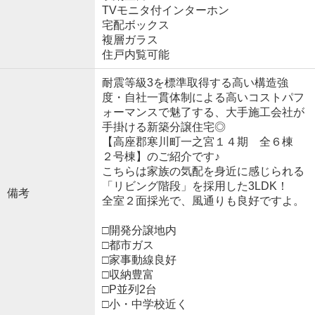
TVモニタ付インターホン
宅配ボックス
複層ガラス
住戸内覧可能
耐震等級3を標準取得する高い構造強
度・自社一貫体制による高いコストパフ
ォーマンスで魅了する、大手施工会社が
手掛ける新築分譲住宅◎
【高座郡寒川町一之宮１４期 全６棟
２号棟】のご紹介です♪
こちらは家族の気配を身近に感じられる
「リビング階段」を採用した3LDK！
備考
全室２面採光で、風通りも良好ですよ。
□開発分譲地内
□都市ガス
□家事動線良好
□収納豊富
□P並列2台
□小・中学校近く