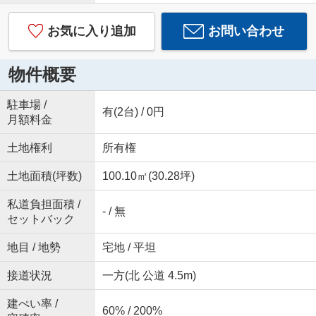
お気に入り追加
お問い合わせ
物件概要
駐車場 /
有(2台) / 0円
月額料金
土地権利
所有権
土地面積(坪数)
100.10㎡(30.28坪)
私道負担面積 /
- / 無
セットバック
地目 / 地勢
宅地 / 平坦
接道状況
一方(北 公道 4.5m)
建ぺい率 /
60% / 200%