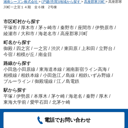
湘南シーズン株式会社
>
(戸建(売買))地域から探す
>
高座郡寒川町
>
高座郡寒
川町一之宮１４期 全６棟 2号棟
市区町村から探す
平塚市
/
厚木市
/
茅ヶ崎市
/
秦野市
/
座間市
/
伊勢原市
/
綾瀬市
/
大和市
/
海老名市
/
高座郡寒川町
町名から探す
御殿
/
四之宮
/
一之宮
/
渋沢
/
東田原
/
上和田
/
立野台
/
今宿
/
相模が丘
/
南金目
路線から探す
小田急小田原線
/
東海道本線
/
湘南新宿ライン高海
/
相模線
/
相鉄本線
/
小田急江ノ島線
/
相鉄いずみ野線
/
ブルーライン
/
御殿場線
/
江ノ島電鉄
駅から探す
平塚
/
伊勢原
/
本厚木
/
茅ケ崎
/
海老名
/
秦野
/
厚木
/
東海大学前
/
愛甲石田
/
北茅ケ崎
電話でお問い合わせ