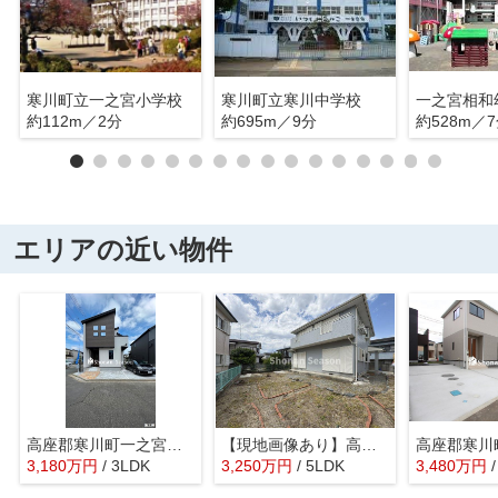
寒川町立一之宮小学校
寒川町立寒川中学校
一之宮相和
約112m／2分
約695m／9分
約528m／
エリアの近い物件
高座郡寒川町一之宮１４期 全６棟 4号棟
【現地画像あり】高座郡寒川町一之宮2丁目 中古戸建 70.31坪
3,180
万
円
/ 3LDK
3,250
万
円
/ 5LDK
3,480
万
円