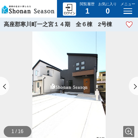
閲覧履歴
お気に入り
メニュー
1
0
高座郡寒川町一之宮１４期 全６棟 2号棟
1 / 16