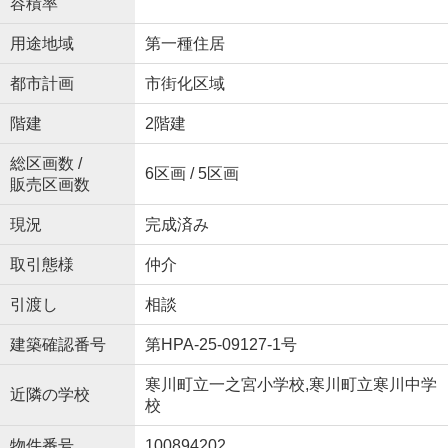
容積率
用途地域
第一種住居
都市計画
市街化区域
階建
2階建
総区画数 /
6区画 / 5区画
販売区画数
現況
完成済み
取引態様
仲介
引渡し
相談
建築確認番号
第HPA-25-09127-1号
寒川町立一之宮小学校,寒川町立寒川中学
近隣の学校
校
物件番号
100894202