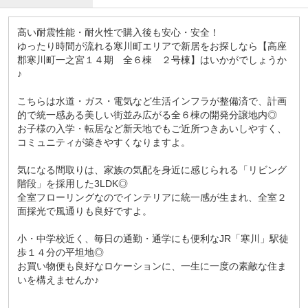
高い耐震性能・耐火性で購入後も安心・安全！
ゆったり時間が流れる寒川町エリアで新居をお探しなら【高座
郡寒川町一之宮１４期 全６棟 ２号棟】はいかがでしょうか
♪
こちらは水道・ガス・電気など生活インフラが整備済で、計画
的で統一感ある美しい街並み広がる全６棟の開発分譲地内◎
お子様の入学・転居など新天地でもご近所つきあいしやすく、
コミュニティが築きやすくなりますよ。
気になる間取りは、家族の気配を身近に感じられる「リビング
階段」を採用した3LDK◎
全室フローリングなのでインテリアに統一感が生まれ、全室２
面採光で風通りも良好ですよ。
小・中学校近く、毎日の通勤・通学にも便利なJR「寒川」駅徒
歩１４分の平坦地◎
お買い物便も良好なロケーションに、一生に一度の素敵な住ま
いを構えませんか♪