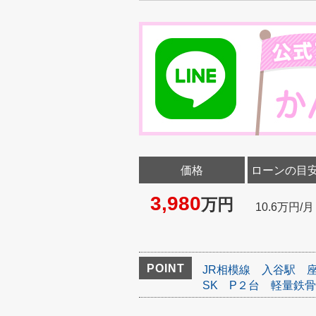
価格
ローンの目
3,980
万円
10.6万円/月
POINT
JR相模線
入谷駅
SK
P２台
軽量鉄骨