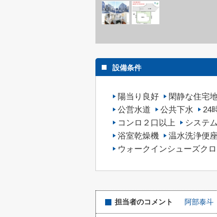
設備条件
陽当り良好
閑静な住宅
公営水道
公共下水
2
コンロ２口以上
システ
浴室乾燥機
温水洗浄便
ウォークインシューズクロ
担当者のコメント
阿部泰斗