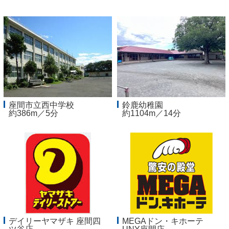
座間市立西中学校
鈴鹿幼稚園
約386m／5分
約1104m／14分
デイリーヤマザキ 座間四
MEGAドン・キホーテ