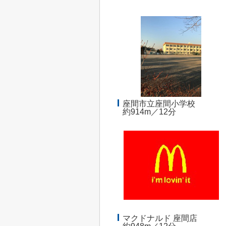
座間市立座間小学校
約914m／12分
マクドナルド 座間店