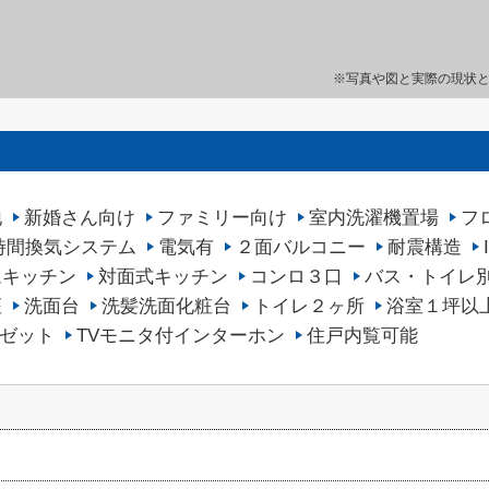
※写真や図と実際の現状
地
新婚さん向け
ファミリー向け
室内洗濯機置場
フ
4時間換気システム
電気有
２面バルコニー
耐震構造
ムキッチン
対面式キッチン
コンロ３口
バス・トイレ
座
洗面台
洗髪洗面化粧台
トイレ２ヶ所
浴室１坪以
ゼット
TVモニタ付インターホン
住戸内覧可能