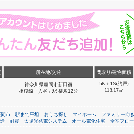
安
所在地/交通
間取り/建物面積
5K＋1S(納戸)
神奈川県座間市新田宿
118.17㎡
相模線「入谷」駅 徒歩12分
座間市
駅まで平坦
おうち探し
マイホーム
ファミリー向
造
耐震
太陽光発電システム
オール電化住宅
全室フロー