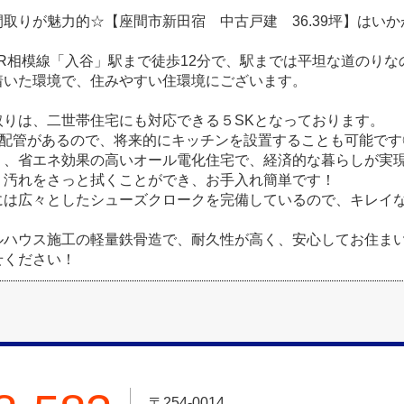
取りが魅力的☆【座間市新田宿 中古戸建 36.39坪】はいか
JR相模線「入谷」駅まで徒歩12分で、駅までは平坦な道のり
着いた環境で、住みやすい住環境にございます。
取りは、二世帯住宅にも対応できる５SKとなっております。
水配管があるので、将来的にキッチンを設置することも可能です
く、省エネ効果の高いオール電化住宅で、経済的な暮らしが実現
は、汚れをさっと拭くことができ、お手入れ簡単です！
には広々としたシューズクロークを完備しているので、キレイ
ルハウス施工の軽量鉄骨造で、耐久性が高く、安心してお住ま
せください！
〒254-0014