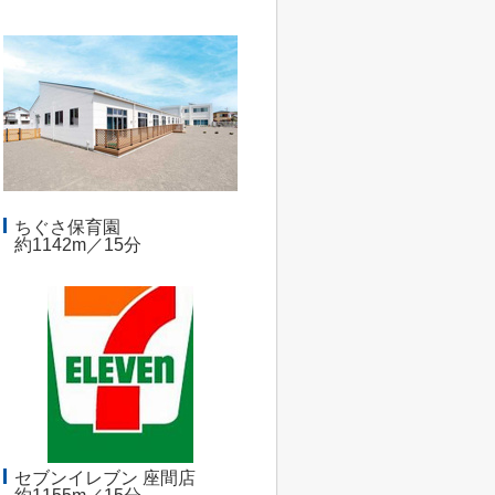
ちぐさ保育園
約1142m／15分
セブンイレブン 座間店