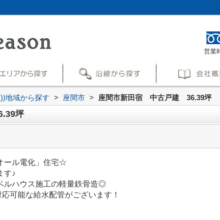
営業時
買))地域から探す
>
座間市
>
座間市新田宿 中古戸建 36.39坪
.39坪
オール電化」住宅☆
ます♪
ベルハウス施工の軽量鉄骨造◎
対応可能な給水配管がございます！