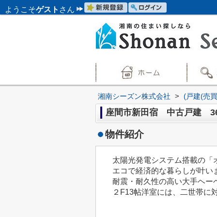
ようこそ
ゲスト
さん
湘南シーズン株式会社
>
(戸建(売
座間市新田宿 中古戸建 36
物件紹介
太陽光発電システム搭載の「
エコで経済的な暮らしが叶い
耐震・耐久性の高い大手ヘー
２F13帖洋室には、二世帯に