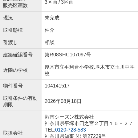
3区画 / 3区画
販売区画数
現況
未完成
取引態様
仲介
引渡し
相談
建築確認番号
第R08SHC107097号
厚木市立毛利台小学校,厚木市立玉川中学
近隣の学校
校
物件番号
104141517
取引条件の有効
2026年08月18日
期限
湘南シーズン株式会社
神奈川県平塚市四之宮２丁目１５－２７
TEL:
0120-728-583
取扱会社
神奈川県知事 (4) 第27239号