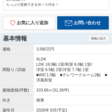
たっぷり収納できるＷＩＣ付き！
お気に入り追加
お問い合わせ
基本情報
情報の見方
価格
3,580万円
4LDK
LDK 18.0帖 1室
/
和室 6.0帖 1室
/
間取り / 詳細
洋室 6.5帖 2室
/
洋室 7.7帖 1室
■WIC1.5帖 ■テレワークルーム2帖 ■
洋風和室
建物面積(坪数)
103.68㎡(31.36坪)
向き
南東
築年月
2026年 8月(予定)