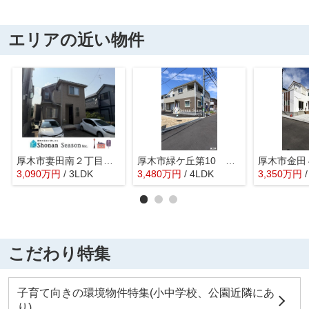
エリアの近い物件
厚木市妻田南２丁目 中古戸建 30.62坪
厚木市緑ケ丘第10 新築戸建 全1棟
3,090
万
円
/ 3LDK
3,480
万
円
/ 4LDK
3,350
万
円
こだわり特集
子育て向きの環境物件特集(小中学校、公園近隣にあ
り)