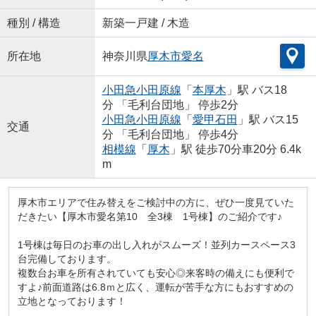
種別 / 構造
新築一戸建 / 木造
所在地
神奈川県
厚木市
愛名
小田急小田原線
「
本厚木
」駅 バス18
分 「毛利台団地」 停歩2分
小田急小田原線
「
愛甲石田
」駅 バス15
交通
分 「毛利台団地」 停歩4分
相模線
「
厚木
」駅 徒歩70分車20分 6.4k
m
厚木市エリアで住み替えをご検討中の方に、ぜひ一度見ていた
だきたい【厚木市愛名第10 全3棟 1号棟】のご紹介です♪
1号棟は毎日のお車の出し入れがスムーズ！並列カースペース3
台完備しております。
複数台お車を所有されていても安心◎来客時の備えにも便利で
すよ♪前面道路は6.8ｍと広く、運転が苦手な方にもおすすめの
立地となっております！