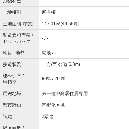
月額料金
土地権利
所有権
土地面積(坪数)
147.31㎡(44.56坪)
私道負担面積 /
- / -
セットバック
地目 / 地勢
宅地 / -
接道状況
一方(西 公道 6.8m)
建ぺい率 /
60% / 200%
容積率
用途地域
第一種中高層住居専用
都市計画
市街化区域
階建
2階建
総区画数 /