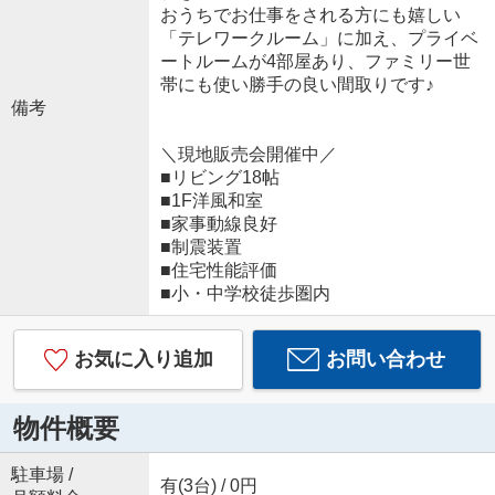
おうちでお仕事をされる方にも嬉しい
「テレワークルーム」に加え、プライベ
ートルームが4部屋あり、ファミリー世
帯にも使い勝手の良い間取りです♪
備考
＼現地販売会開催中／
■リビング18帖
■1F洋風和室
■家事動線良好
■制震装置
■住宅性能評価
■小・中学校徒歩圏内
お気に入り追加
お問い合わせ
物件概要
駐車場 /
有(3台) / 0円