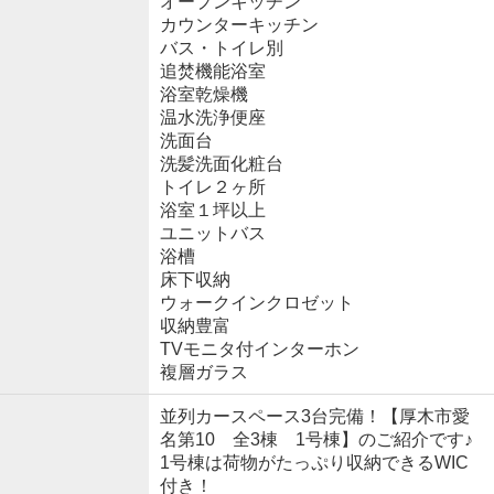
オープンキッチン
カウンターキッチン
バス・トイレ別
追焚機能浴室
浴室乾燥機
温水洗浄便座
洗面台
洗髪洗面化粧台
トイレ２ヶ所
浴室１坪以上
ユニットバス
浴槽
床下収納
ウォークインクロゼット
収納豊富
TVモニタ付インターホン
複層ガラス
並列カースペース3台完備！【厚木市愛
名第10 全3棟 1号棟】のご紹介です♪
1号棟は荷物がたっぷり収納できるWIC
付き！