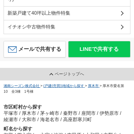
新築戸建て40坪以上物件特集
イチオシ中古物件特集
メールで共有する
LINEで共有する
ページトップへ
湘南シーズン株式会社
>
(戸建(売買))地域から探す
>
厚木市
>
厚木市愛名第
10 全3棟 1号棟
市区町村から探す
平塚市
/
厚木市
/
茅ヶ崎市
/
秦野市
/
座間市
/
伊勢原市
/
綾瀬市
/
大和市
/
海老名市
/
高座郡寒川町
町名から探す