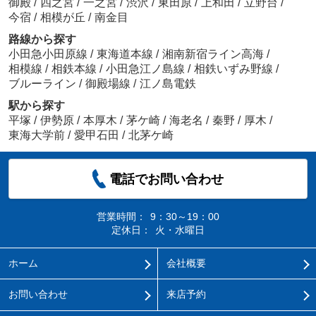
御殿
/
四之宮
/
一之宮
/
渋沢
/
東田原
/
上和田
/
立野台
/
今宿
/
相模が丘
/
南金目
路線から探す
小田急小田原線
/
東海道本線
/
湘南新宿ライン高海
/
相模線
/
相鉄本線
/
小田急江ノ島線
/
相鉄いずみ野線
/
ブルーライン
/
御殿場線
/
江ノ島電鉄
駅から探す
平塚
/
伊勢原
/
本厚木
/
茅ケ崎
/
海老名
/
秦野
/
厚木
/
東海大学前
/
愛甲石田
/
北茅ケ崎
電話でお問い合わせ
営業時間：
9：30～19：00
定休日：
火・水曜日
ホーム
会社概要
お問い合わせ
来店予約