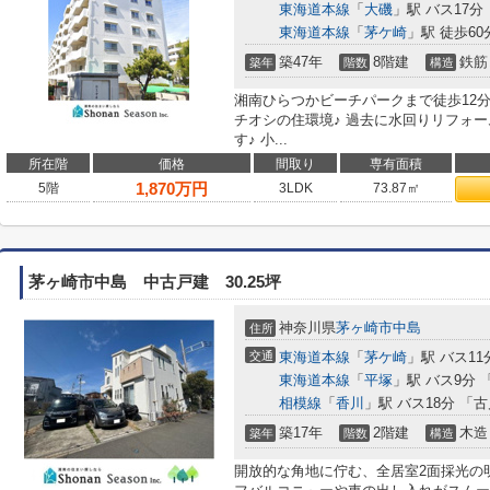
東海道本線
「
大磯
」駅 バス17分
東海道本線
「
茅ケ崎
」駅 徒歩60分
築47年
8階建
鉄筋
築年
階数
構造
湘南ひらつかビーチパークまで徒歩12
チオシの住環境♪ 過去に水回りリフォ
す♪ 小...
所在階
価格
間取り
専有面積
1,870
万円
5階
3LDK
73.87㎡
茅ヶ崎市中島 中古戸建 30.25坪
神奈川県
茅ヶ崎市
中島
住所
交通
東海道本線
「
茅ケ崎
」駅 バス11
東海道本線
「
平塚
」駅 バス9分 
相模線
「
香川
」駅 バス18分 「古
築17年
2階建
木造
築年
階数
構造
開放的な角地に佇む、全居室2面採光の明