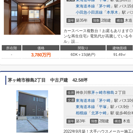
東海道本線
「
茅ケ崎
」駅 バス15
小田急小田原線
「
本厚木
」駅 バ
築35年
2階建
木造
築年
階数
構造
カースペース複数台！お庭もあります◎
ンな再生住宅♪ 電気代が高騰している
ル」設...
所在階
価格
間取り
建物面積
3,780
万円
-
6DK＋1S(納戸)
91.49㎡
茅ヶ崎市柳島2丁目 中古戸建 42.58坪
神奈川県
茅ヶ崎市
柳島
２丁目
住所
交通
東海道本線
「
茅ケ崎
」駅 バス10
東海道本線
「
平塚
」駅 バス9分 
相模線
「
北茅ケ崎
」駅 徒歩46分車
築3年
2階建
木造
築年
階数
構造
2022年9月築！大手ハウスメーカー施工