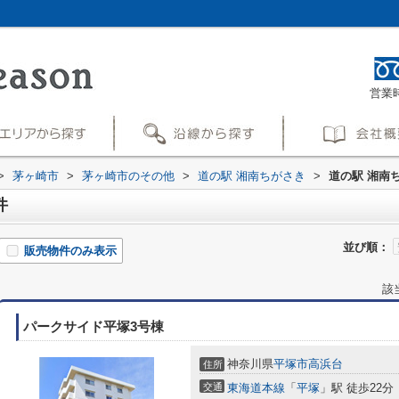
営業時
>
茅ヶ崎市
>
茅ヶ崎市のその他
>
道の駅 湘南ちがさき
>
道の駅 湘南
件
並び順：
販売物件のみ表示
該
パークサイド平塚3号棟
神奈川県
平塚市
高浜台
住所
交通
東海道本線
「
平塚
」駅 徒歩22分