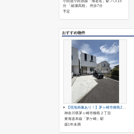
小田急小田原線「海老名」駅 バス15
分 「綾瀬高校」 停歩7分
予定
おすすめ物件
【現地画像あり！】茅ヶ崎市柳島2丁目 中古戸建 42.4坪
神奈川県茅ヶ崎市柳島２丁目
東海道本線「茅ケ崎」駅
築1年未満