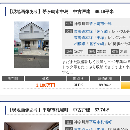
【現地画像あり】茅ヶ崎市中島 中古戸建 86.18平米
神奈川県
茅ヶ崎市
中島
住所
交通
東海道本線
「
茅ケ崎
」駅 バス8分
東海道本線
「
平塚
」駅 バス6分 
相模線
「
北茅ケ崎
」駅 徒歩52分車
築2年
2階建
木造
築年
階数
構造
まだまだ設備新しく快適な2024年築◎ 
トック等もたっぷり収納できますよ♪ 
する...
所在階
価格
間取り
建物面積
3,180
万円
-
3LDK
89.94㎡
【現地画像あり】平塚市札場町 中古戸建 57.74坪
神奈川県
平塚市
札場町
住所
交通
東海道本線
「
平塚
」駅 徒歩20分