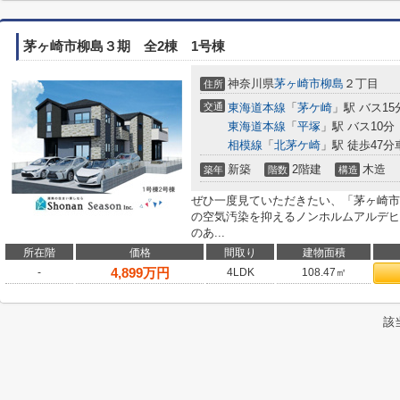
茅ヶ崎市柳島３期 全2棟 1号棟
神奈川県
茅ヶ崎市
柳島
２丁目
住所
交通
東海道本線
「
茅ケ崎
」駅 バス15
東海道本線
「
平塚
」駅 バス10分
相模線
「
北茅ケ崎
」駅 徒歩47分車
新築
2階建
木造
築年
階数
構造
ぜひ一度見ていただきたい、「茅ヶ崎市
の空気汚染を抑えるノンホルムアルデヒ
のあ...
所在階
価格
間取り
建物面積
4,899
万円
-
4LDK
108.47㎡
該