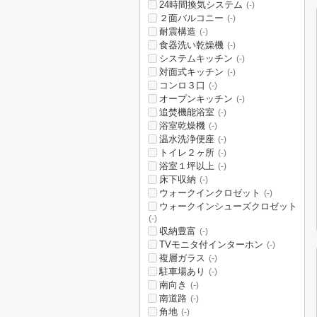
24時間換気システム
(-)
２面バルコニー
(-)
耐震構造
(-)
食器洗い乾燥機
(-)
システムキッチン
(-)
対面式キッチン
(-)
コンロ３口
(-)
オープンキッチン
(-)
追焚機能浴室
(-)
浴室乾燥機
(-)
温水洗浄便座
(-)
トイレ２ヶ所
(-)
浴室１坪以上
(-)
床下収納
(-)
ウォークインクロゼット
(-)
ウォークインシューズクロゼット
(-)
収納豊富
(-)
TVモニタ付インターホン
(-)
複層ガラス
(-)
駐車場あり
(-)
南向き
(-)
南道路
(-)
角地
(-)