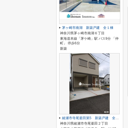
茅ヶ崎市南湖 新築戸建 全１棟
神奈川県茅ヶ崎市南湖６丁目
東海道本線「茅ケ崎」駅 バス9分 「仲
町」 停歩6分
新築
綾瀬市寺尾釜田第5 新築戸建 全1棟
神奈川県綾瀬市寺尾釜田２丁目