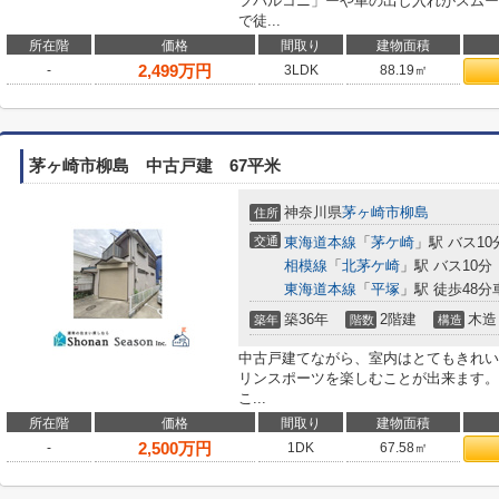
フバルコニ」ーや車の出し入れがスムー
で徒...
所在階
価格
間取り
建物面積
2,499
万円
-
3LDK
88.19㎡
茅ヶ崎市柳島 中古戸建 67平米
神奈川県
茅ヶ崎市
柳島
住所
交通
東海道本線
「
茅ケ崎
」駅 バス10
相模線
「
北茅ケ崎
」駅 バス10分
東海道本線
「
平塚
」駅 徒歩48分車
築36年
2階建
木造
築年
階数
構造
中古戸建てながら、室内はとてもきれい
リンスポーツを楽しむことが出来ます。
こ...
所在階
価格
間取り
建物面積
2,500
万円
-
1DK
67.58㎡