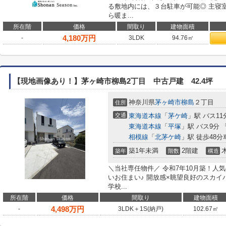
る敷地内には、３台駐車が可能◎ 主寝
ら暖ま...
所在階
価格
間取り
建物面積
4,180
万円
-
3LDK
94.76㎡
【現地画像あり！】茅ヶ崎市柳島2丁目 中古戸建 42.4坪
神奈川県
茅ヶ崎市
柳島
２丁目
住所
交通
東海道本線
「
茅ケ崎
」駅 バス11
東海道本線
「
平塚
」駅 バス9分 
相模線
「
北茅ケ崎
」駅 徒歩48分車
築1年未満
2階建
築年
階数
構造
＼当社専任物件／ 令和7年10月築！人
いお住まい♪ 開放感×眺望良好のスカイ
学校...
所在階
価格
間取り
建物面積
4,498
万円
-
3LDK＋1S(納戸)
102.67㎡