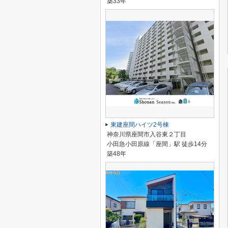
築33年
東建座間ハイツ2号棟
神奈川県座間市入谷東２丁目
小田急小田原線「座間」駅 徒歩14分
築48年