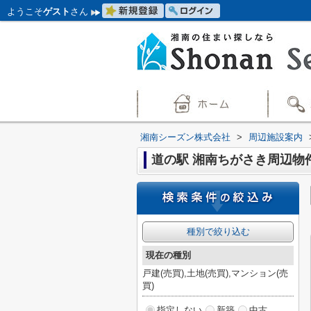
ようこそ
ゲスト
さん
湘南シーズン株式会社
>
周辺施設案内
道の駅 湘南ちがさき周辺物
種別で絞り込む
現在の種別
戸建(売買),土地(売買),マンション(売
買)
指定しない
新築
中古