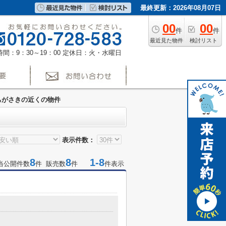
最終更新：2026年08月07日
00
00
件
件
最近見た物件
検討リスト
間：9：30～19：00
定休日：火・水曜日
ちがさきの近くの物件
表示件数：
8
8
1-8
当公開件数
件 販売数
件
件表示