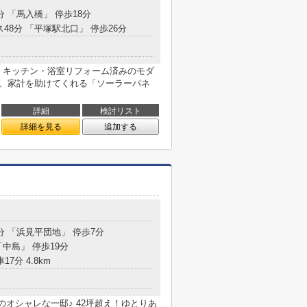
分 「馬入橋」 停歩18分
ス48分 「平塚駅北口」 停歩26分
 キッチン・浴室リフォーム済みのモダ
今、家計を助けてくれる「ソーラーパネ
詳細
検討リスト
詳細を見る
追加する
分 「浜見平団地」 停歩7分
「中島」 停歩19分
17分 4.8km
のオシャレな一邸♪ 42坪超え！ゆとりあ