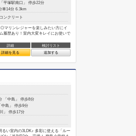
 「平塚駅南口」 停歩22分
車14分 6.3km
コンクリート
分◎マリンレジャーを楽しみたい方にイ
ーム履歴あり！室内大変キレイにお使いで
詳細
検討リスト
詳細を見る
追加する
分 「中島」 停歩8分
「中島」 停歩9分
川」 停歩17分
るい室内の3LDK♪ 多彩に使える「ルー