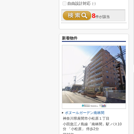
自由設計対応
(-)
8
件が該当
新着物件
ボヌールガーデン南林間
神奈川県座間市小松原１丁目
小田急江ノ島線「南林間」駅 バス10
分 「小松原」 停歩2分