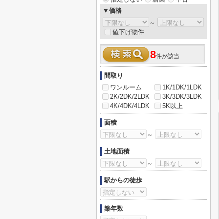
▼価格
～
値下げ物件
8
件が該当
間取り
ワンルーム
1K/1DK/1LDK
2K/2DK/2LDK
3K/3DK/3LDK
4K/4DK/4LDK
5K以上
面積
～
土地面積
～
駅からの徒歩
築年数