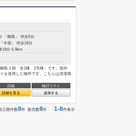
分 「柳島」 停歩5分
 「今宿」 停歩18分
18分 6.9km
柳島３期 全2棟 1号棟」です。室内
ドを使用した物件です。こちらは清潔感
詳細
検討リスト
詳細を見る
追加する
8
8
1-8
当公開件数
件 販売数
件
件表示