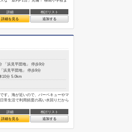
ズな「並列P2台」完備！ 柳島小学校ま
詳細
検討リスト
詳細を見る
追加する
分 「浜見平団地」 停歩9分
 「浜見平団地」 停歩9分
10分 5.0km
です。海が近いので、バーベキューやマ
日常生活で利用頻度の高い水回りだから
詳細
検討リスト
詳細を見る
追加する