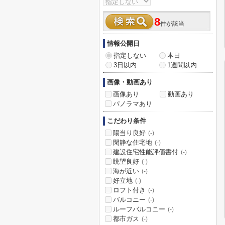
8
件が該当
情報公開日
指定しない
本日
3日以内
1週間以内
画像・動画あり
画像あり
動画あり
パノラマあり
こだわり条件
陽当り良好
(-)
閑静な住宅地
(-)
建設住宅性能評価書付
(-)
眺望良好
(-)
海が近い
(-)
好立地
(-)
ロフト付き
(-)
バルコニー
(-)
ルーフバルコニー
(-)
都市ガス
(-)