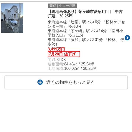
売買｜中古一戸建
【現地画像あり】茅ヶ崎市菱沼1丁目 中古
戸建 30.25坪
東海道本線「辻堂」駅 バス6分 「松林ケアセ
ンター前」 停歩3分
東海道本線「茅ケ崎」駅 バス14分 「室田小
学校入口」 停歩11分
東海道本線「藤沢」駅 バス31分 「松林」 停
歩9分
3,499万円
7月20日 値下げ
間取:
3LDK
建物面積:
84.46㎡ / 25.54坪
土地面積:
100.02㎡ / 30.25坪
近くの物件をもっと見る