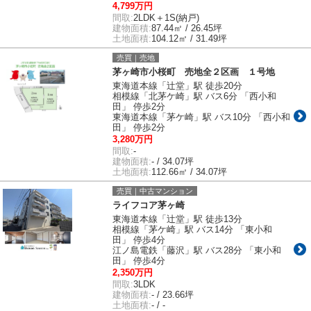
4,799万円
間取:
2LDK＋1S(納戸)
建物面積:
87.44㎡ / 26.45坪
土地面積:
104.12㎡ / 31.49坪
売買｜売地
茅ヶ崎市小桜町 売地全２区画 １号地
東海道本線「辻堂」駅 徒歩20分
相模線「北茅ケ崎」駅 バス6分 「西小和
田」 停歩2分
東海道本線「茅ケ崎」駅 バス10分 「西小和
田」 停歩2分
3,280万円
間取:
-
建物面積:
- / 34.07坪
土地面積:
112.66㎡ / 34.07坪
売買｜中古マンション
ライフコア茅ヶ崎
東海道本線「辻堂」駅 徒歩13分
相模線「茅ケ崎」駅 バス14分 「東小和
田」 停歩4分
江ノ島電鉄「藤沢」駅 バス28分 「東小和
田」 停歩4分
2,350万円
間取:
3LDK
建物面積:
- / 23.66坪
土地面積:
- / -