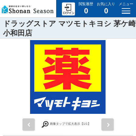
閲覧履歴
お気に入り
メニュー
0
0
ドラッグストア マツモトキヨシ 茅ケ崎
小和田店
前
次
画像タップで拡大表示【
1
/1】