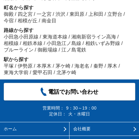
町名から探す
御殿
/
四之宮
/
一之宮
/
渋沢
/
東田原
/
上和田
/
立野台
/
今宿
/
相模が丘
/
南金目
路線から探す
小田急小田原線
/
東海道本線
/
湘南新宿ライン高海
/
相模線
/
相鉄本線
/
小田急江ノ島線
/
相鉄いずみ野線
/
ブルーライン
/
御殿場線
/
江ノ島電鉄
駅から探す
平塚
/
伊勢原
/
本厚木
/
茅ケ崎
/
海老名
/
秦野
/
厚木
/
東海大学前
/
愛甲石田
/
北茅ケ崎
電話でお問い合わせ
営業時間：
9：30～19：00
定休日：
火・水曜日
ホーム
会社概要