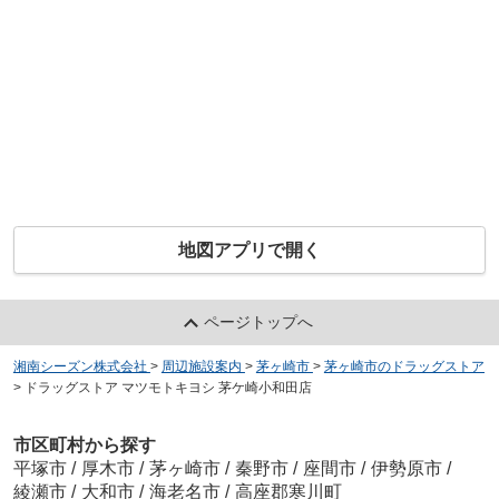
地図アプリで開く
ページトップへ
湘南シーズン株式会社
>
周辺施設案内
>
茅ヶ崎市
>
茅ヶ崎市のドラッグストア
>
ドラッグストア マツモトキヨシ 茅ケ崎小和田店
市区町村から探す
平塚市
/
厚木市
/
茅ヶ崎市
/
秦野市
/
座間市
/
伊勢原市
/
綾瀬市
/
大和市
/
海老名市
/
高座郡寒川町