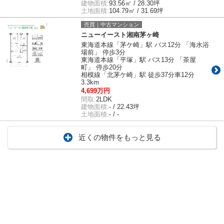
建物面積:
93.56㎡ / 28.30坪
土地面積:
104.79㎡ / 31.69坪
売買｜中古マンション
ニューイースト湘南茅ヶ崎
東海道本線「茅ケ崎」駅 バス12分 「海水浴
場前」 停歩3分
東海道本線「平塚」駅 バス13分 「茶屋
町」 停歩20分
相模線「北茅ケ崎」駅 徒歩37分車12分
3.3km
4,699万円
間取:
2LDK
建物面積:
- / 22.43坪
土地面積:
- / -
近くの物件をもっと見る