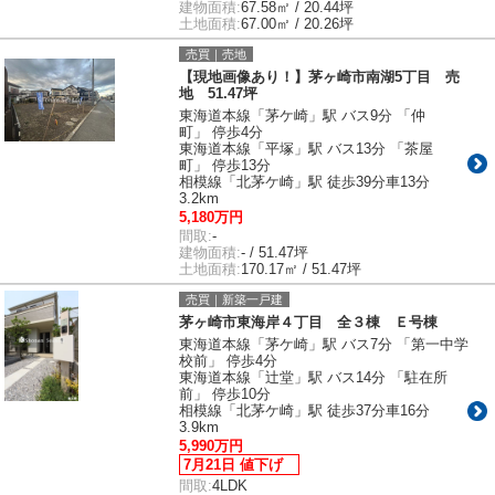
建物面積:
67.58㎡ / 20.44坪
土地面積:
67.00㎡ / 20.26坪
売買｜売地
【現地画像あり！】茅ヶ崎市南湖5丁目 売
地 51.47坪
東海道本線「茅ケ崎」駅 バス9分 「仲
町」 停歩4分
東海道本線「平塚」駅 バス13分 「茶屋
町」 停歩13分
相模線「北茅ケ崎」駅 徒歩39分車13分
3.2km
5,180万円
間取:
-
建物面積:
- / 51.47坪
土地面積:
170.17㎡ / 51.47坪
売買｜新築一戸建
茅ヶ崎市東海岸４丁目 全３棟 Ｅ号棟
東海道本線「茅ケ崎」駅 バス7分 「第一中学
校前」 停歩4分
東海道本線「辻堂」駅 バス14分 「駐在所
前」 停歩10分
相模線「北茅ケ崎」駅 徒歩37分車16分
3.9km
5,990万円
7月21日 値下げ
間取:
4LDK