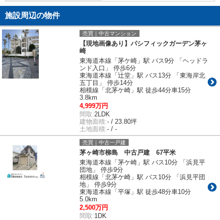
施設周辺の物件
売買｜中古マンション
【現地画像あり】パシフィックガーデン茅ヶ
崎
東海道本線「茅ケ崎」駅 バス9分 「ヘッドラ
ンド入口」 停歩6分
東海道本線「辻堂」駅 バス13分 「東海岸北
五丁目」 停歩14分
相模線「北茅ケ崎」駅 徒歩44分車15分
3.8km
4,999万円
間取:
2LDK
建物面積:
- / 23.80坪
土地面積:
- / -
売買｜中古一戸建
茅ヶ崎市柳島 中古戸建 67平米
東海道本線「茅ケ崎」駅 バス10分 「浜見平
団地」 停歩9分
相模線「北茅ケ崎」駅 バス10分 「浜見平団
地」 停歩9分
東海道本線「平塚」駅 徒歩48分車10分
5.0km
2,500万円
間取:
1DK