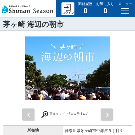
閲覧履歴
お気に入り
メニュー
0
0
茅ヶ崎 海辺の朝市
前
次
画像タップで拡大表示【
1
/1】
所在地
神奈川県茅ヶ崎市中海岸３丁目3