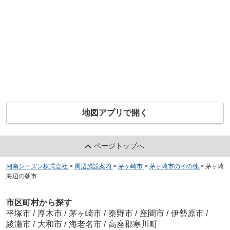
地図アプリで開く
ページトップへ
湘南シーズン株式会社
>
周辺施設案内
>
茅ヶ崎市
>
茅ヶ崎市のその他
>
茅ヶ崎
海辺の朝市
市区町村から探す
平塚市
/
厚木市
/
茅ヶ崎市
/
秦野市
/
座間市
/
伊勢原市
/
綾瀬市
/
大和市
/
海老名市
/
高座郡寒川町