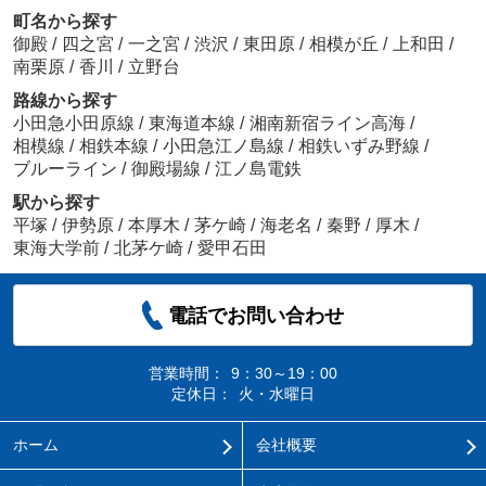
町名から探す
御殿
/
四之宮
/
一之宮
/
渋沢
/
東田原
/
相模が丘
/
上和田
/
南栗原
/
香川
/
立野台
路線から探す
小田急小田原線
/
東海道本線
/
湘南新宿ライン高海
/
相模線
/
相鉄本線
/
小田急江ノ島線
/
相鉄いずみ野線
/
ブルーライン
/
御殿場線
/
江ノ島電鉄
駅から探す
平塚
/
伊勢原
/
本厚木
/
茅ケ崎
/
海老名
/
秦野
/
厚木
/
東海大学前
/
北茅ケ崎
/
愛甲石田
電話でお問い合わせ
営業時間：
9：30～19：00
定休日：
火・水曜日
ホーム
会社概要