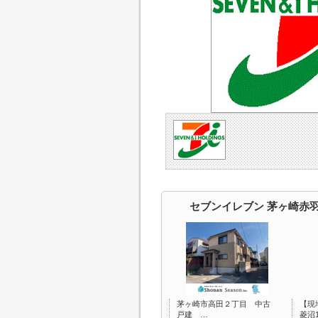
セブンイレブン 茅ヶ崎赤
茅ヶ崎市高田２丁目 中古
【現
戸建 …
菱沼