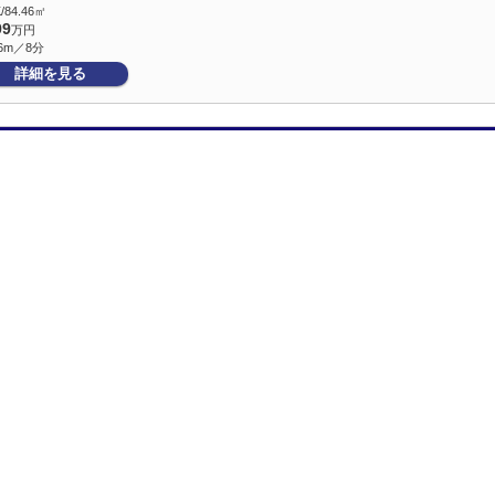
/84.46㎡
99
万円
6m／8分
詳細を見る