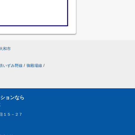
大和市
鉄いずみ野線
/
御殿場線
/
ンションなら
社
目１５－２７