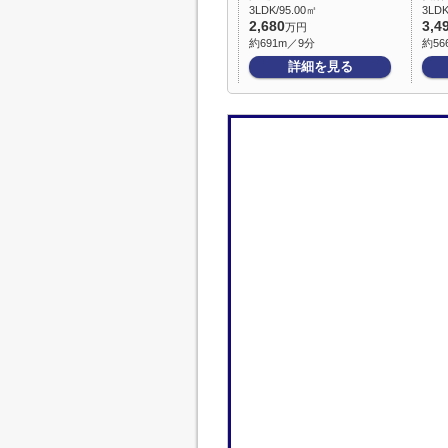
3LDK/95.00㎡
3LDK
2,680
3,4
万円
約691m／9分
約56
詳細を見る