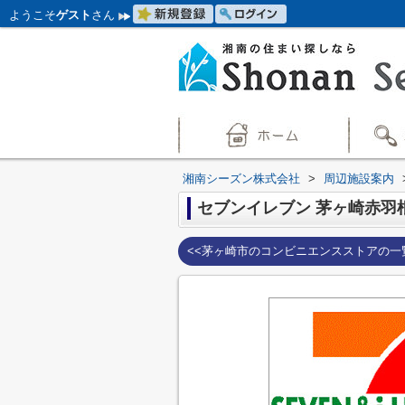
ようこそ
ゲスト
さん
湘南シーズン株式会社
>
周辺施設案内
セブンイレブン 茅ヶ崎赤羽
<<茅ヶ崎市のコンビニエンスストアの一