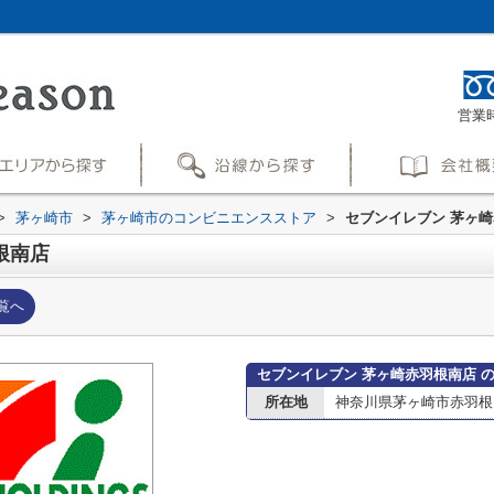
営業時
>
茅ヶ崎市
>
茅ヶ崎市のコンビニエンスストア
>
セブンイレブン 茅ヶ
根南店
覧へ
セブンイレブン 茅ヶ崎赤羽根南店 
所在地
神奈川県茅ヶ崎市赤羽根