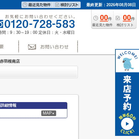
最終更新：2026年08月08日
00
00
件
件
最近見た物件
検討リスト
間：9：30～19：00
定休日：火・水曜日
崎赤羽根南店
の詳細情報
MAP
▼