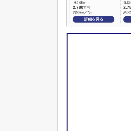
-/89.05㎡
4LDK
2,780
2,7
万円
約502m／7分
約50
詳細を見る