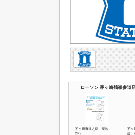
ローソン 茅ヶ崎鶴嶺参道
茅ヶ崎市浜之郷 売地
茅ヶ
26.9…
建 