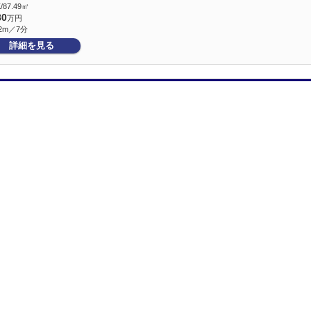
/87.49㎡
80
万円
2m／7分
詳細を見る