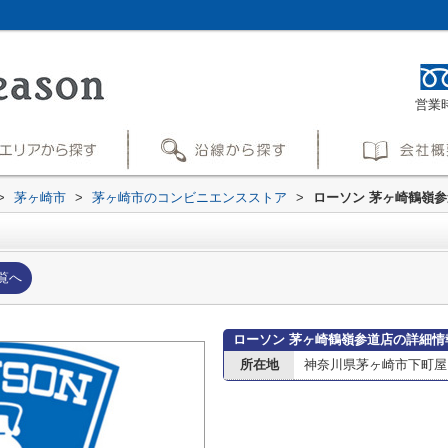
営業時
>
茅ヶ崎市
>
茅ヶ崎市のコンビニエンスストア
>
ローソン 茅ヶ崎鶴嶺
覧へ
ローソン 茅ヶ崎鶴嶺参道店の詳細情
所在地
神奈川県茅ヶ崎市下町屋