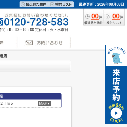
最終更新：2026年08月08日
00
00
件
件
最近見た物件
検討リスト
間：9：30～19：00
定休日：火・水曜日
参道店
報
２丁目5
MAP
▼