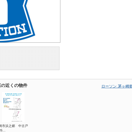
店の近くの物件
ローソン 茅ヶ崎
崎市浜之郷 中古戸
26…