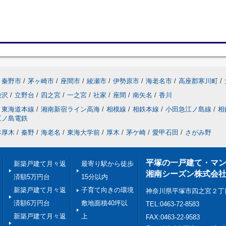
秦野市
/
茅ヶ崎市
/
座間市
/
綾瀬市
/
伊勢原市
/
海老名市
/
高座郡寒川町
/
渋沢
/
立野台
/
四之宮
/
一之宮
/
社家
/
座間
/
南矢名
/
香川
東海道本線
/
湘南新宿ライン高海
/
相模線
/
相鉄本線
/
小田急江ノ島線
/
相
江ノ島電鉄
本厚木
/
秦野
/
海老名
/
東海大学前
/
厚木
/
茅ケ崎
/
愛甲石田
/
さがみ野
平塚の一戸建て・マ
新築戸建て月々返
最寄り駅から徒歩
湘南シーズン株式会
済額5万円台
15分以内
新築戸建て月々返
子育て向きの環境
神奈川県平塚市四之宮２丁
済額6万円台
敷地面積40坪以
TEL:0463-72-8583
新築戸建て月々返
上
FAX:0463-22-9583