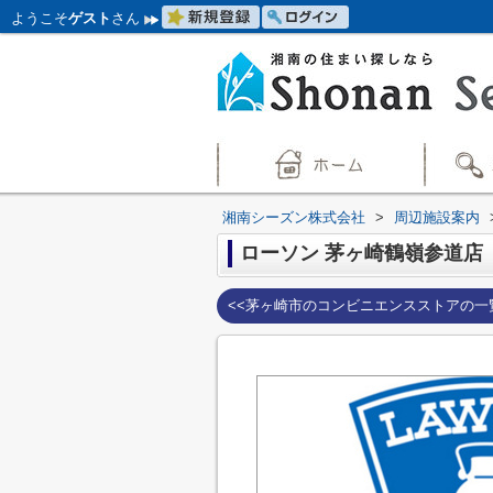
ようこそ
ゲスト
さん
湘南シーズン株式会社
>
周辺施設案内
ローソン 茅ヶ崎鶴嶺参道店
<<茅ヶ崎市のコンビニエンスストアの一