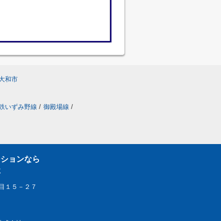
大和市
鉄いずみ野線
/
御殿場線
/
ンションなら
社
目１５－２７