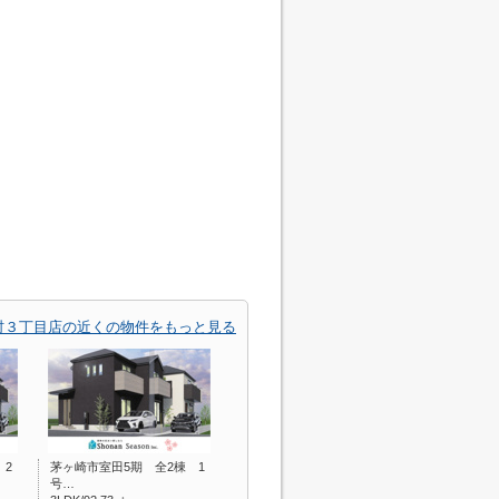
村３丁目店の近くの物件をもっと見る
 2
茅ヶ崎市室田5期 全2棟 1
号…