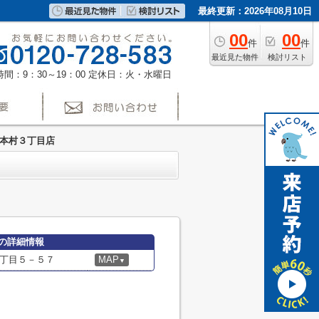
最終更新：2026年08月10日
00
00
件
件
最近見た物件
検討リスト
間：9：30～19：00
定休日：火・水曜日
崎本村３丁目店
の詳細情報
丁目５－５７
MAP
▼