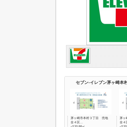
セブン-イレブン茅ヶ崎本
茅ヶ崎市本村３丁目 売地
茅ヶ
全４区…
全４
-/120.88㎡
-/12