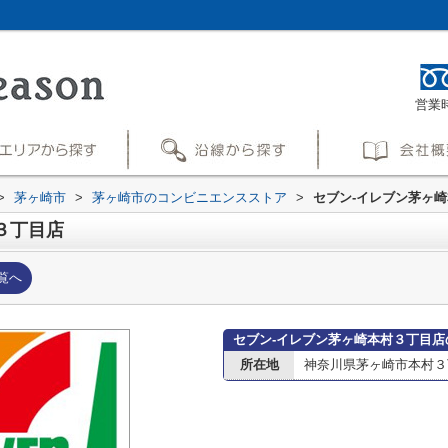
営業時
>
茅ヶ崎市
>
茅ヶ崎市のコンビニエンスストア
>
セブン-イレブン茅ヶ
３丁目店
覧へ
セブン-イレブン茅ヶ崎本村３丁目店
所在地
神奈川県茅ヶ崎市本村３