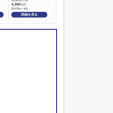
3LDK/92.73㎡
4,390
万円
約479m／6分
詳細を見る