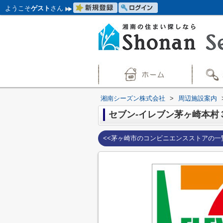
ようこそ
ゲスト
さん
湘南シーズン株式会社
>
周辺施設案内
セブン-イレブン茅ヶ崎本村
<<茅ヶ崎市のコンビニエンスストアの一