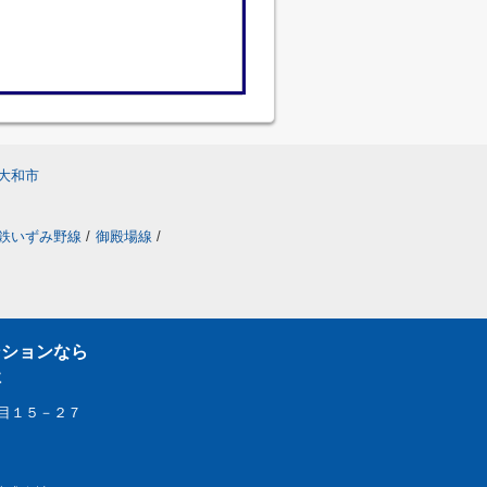
大和市
鉄いずみ野線
/
御殿場線
/
ンションなら
社
目１５－２７