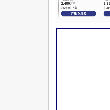
2,480
2,3
万円
約254m／4分
約25
詳細を見る