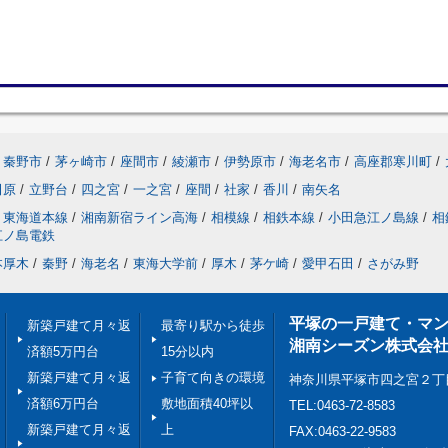
秦野市
/
茅ヶ崎市
/
座間市
/
綾瀬市
/
伊勢原市
/
海老名市
/
高座郡寒川町
/
田原
/
立野台
/
四之宮
/
一之宮
/
座間
/
社家
/
香川
/
南矢名
東海道本線
/
湘南新宿ライン高海
/
相模線
/
相鉄本線
/
小田急江ノ島線
/
相
江ノ島電鉄
本厚木
/
秦野
/
海老名
/
東海大学前
/
厚木
/
茅ケ崎
/
愛甲石田
/
さがみ野
平塚の一戸建て・マ
新築戸建て月々返
最寄り駅から徒歩
湘南シーズン株式会
済額5万円台
15分以内
新築戸建て月々返
子育て向きの環境
神奈川県平塚市四之宮２丁
済額6万円台
敷地面積40坪以
TEL:0463-72-8583
新築戸建て月々返
上
FAX:0463-22-9583