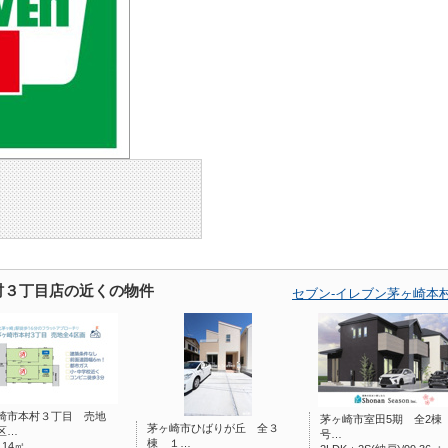
村３丁目店の近くの物件
セブン-イレブン茅ヶ崎本
崎市本村３丁目 売地
茅ヶ崎市室田5期 全2棟
茅ヶ崎市ひばりが丘 全３
区…
号…
棟 １…
0.14㎡