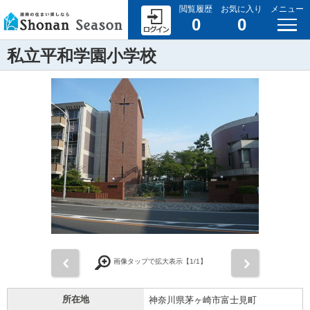
閲覧履歴
お気に入り
メニュー
0
0
私立平和学園小学校
前
次
画像タップで拡大表示【
1
/1】
所在地
神奈川県茅ヶ崎市富士見町