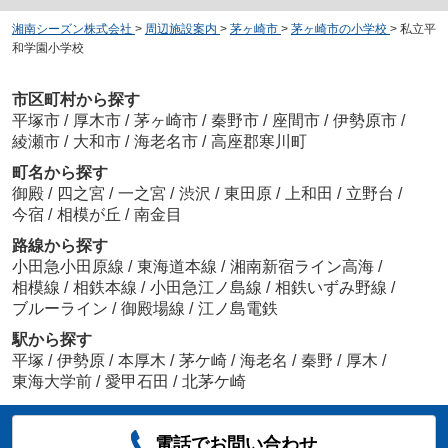
湘南シーズン株式会社
>
周辺施設案内
>
茅ヶ崎市
>
茅ヶ崎市の小学校
>
私立平
和学園小学校
市区町村から探す
平塚市
/
厚木市
/
茅ヶ崎市
/
秦野市
/
座間市
/
伊勢原市
/
綾瀬市
/
大和市
/
海老名市
/
高座郡寒川町
町名から探す
御殿
/
四之宮
/
一之宮
/
渋沢
/
東田原
/
上和田
/
立野台
/
今宿
/
相模が丘
/
南金目
路線から探す
小田急小田原線
/
東海道本線
/
湘南新宿ライン高海
/
相模線
/
相鉄本線
/
小田急江ノ島線
/
相鉄いずみ野線
/
ブルーライン
/
御殿場線
/
江ノ島電鉄
駅から探す
平塚
/
伊勢原
/
本厚木
/
茅ケ崎
/
海老名
/
秦野
/
厚木
/
東海大学前
/
愛甲石田
/
北茅ケ崎
電話でお問い合わせ