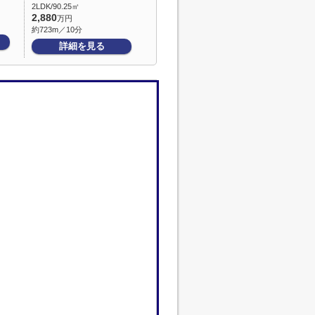
2LDK/90.25㎡
2,880
万円
約723m／10分
詳細を見る