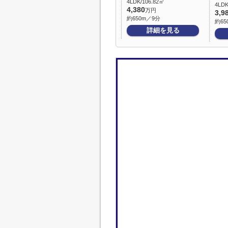
4LDK/106.82㎡
4LD
4,380
万円
3,9
約650m／9分
約65
詳細を見る