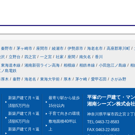
秦野市
/
茅ヶ崎市
/
座間市
/
綾瀬市
/
伊勢原市
/
海老名市
/
高座郡寒川町
/
渋沢
/
立野台
/
四之宮
/
一之宮
/
社家
/
座間
/
南矢名
/
香川
東海道本線
/
湘南新宿ライン高海
/
相模線
/
相鉄本線
/
小田急江ノ島線
/
相
江ノ島電鉄
本厚木
/
秦野
/
海老名
/
東海大学前
/
厚木
/
茅ケ崎
/
愛甲石田
/
さがみ野
平塚の一戸建て・マ
新築戸建て月々返
最寄り駅から徒歩
湘南シーズン株式会
済額5万円台
15分以内
新築戸建て月々返
子育て向きの環境
神奈川県平塚市四之宮２丁
済額6万円台
敷地面積40坪以
TEL:0463-72-8583
新築戸建て月々返
上
FAX:0463-22-9583