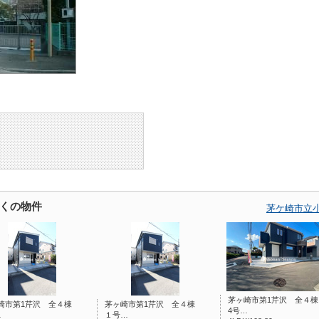
くの物件
茅ケ崎市立
茅ヶ崎市第1芹沢 全４
崎市第1芹沢 全４棟
茅ヶ崎市第1芹沢 全４棟
4号…
…
１号…