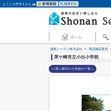
ようこそ
ゲスト
さん
湘南シーズン株式会社
>
周辺施設案内
茅ケ崎市立小出小学校
<<茅ヶ崎市の小学校の一覧へ