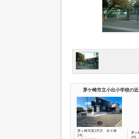
茅ケ崎市立小出小学校の近
茅ヶ崎市第1芹沢 全４棟
茅ヶ
2号…
3号