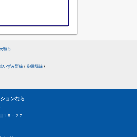
大和市
鉄いずみ野線
/
御殿場線
/
ンションなら
社
目１５－２７