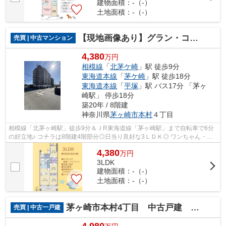
建物面積：-（-）
土地面積：-（-）
【現地画像あり】グラン・コート湘南茅ヶ崎
売買 | 中古マンション
4,380
万円
相模線
「
北茅ケ崎
」駅 徒歩9分
東海道本線
「
茅ケ崎
」駅 徒歩18分
東海道本線
「
平塚
」駅 バス17分 「茅ヶ
崎駅」 停歩18分
築20年 / 8階建
神奈川県
茅ヶ崎市
本村
４丁目
相模線「北茅ヶ崎駅」徒歩9分＆ＪR東海道線「茅ヶ崎駅」まで自転車で6分
の好立地♪ コチラは8階建4階部分◎日当り良好な3ＬＤＫ◎ ワンちゃん・猫
ちゃんと暮らせる「ペット可」マンション...
4,380
万
円
3LDK
建物面積：-（-）
土地面積：-（-）
茅ヶ崎市本村4丁目 中古戸建 32.41坪
売買 | 中古一戸建
4,980