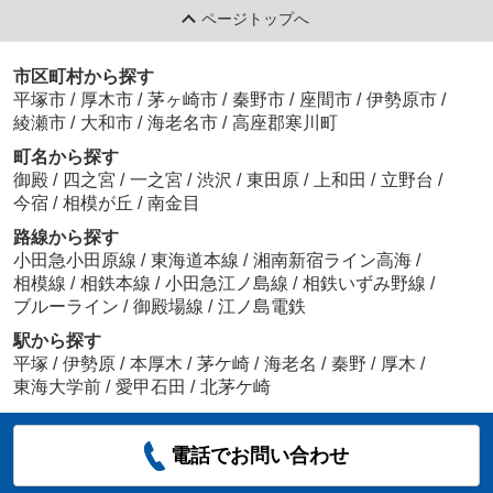
ページトップへ
市区町村から探す
平塚市
/
厚木市
/
茅ヶ崎市
/
秦野市
/
座間市
/
伊勢原市
/
綾瀬市
/
大和市
/
海老名市
/
高座郡寒川町
町名から探す
御殿
/
四之宮
/
一之宮
/
渋沢
/
東田原
/
上和田
/
立野台
/
今宿
/
相模が丘
/
南金目
路線から探す
小田急小田原線
/
東海道本線
/
湘南新宿ライン高海
/
相模線
/
相鉄本線
/
小田急江ノ島線
/
相鉄いずみ野線
/
ブルーライン
/
御殿場線
/
江ノ島電鉄
駅から探す
平塚
/
伊勢原
/
本厚木
/
茅ケ崎
/
海老名
/
秦野
/
厚木
/
東海大学前
/
愛甲石田
/
北茅ケ崎
電話でお問い合わせ