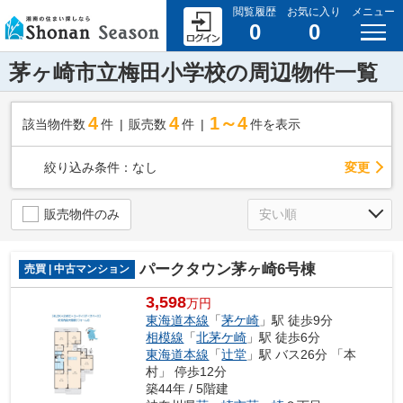
閲覧履歴
お気に入り
メニュー
0
0
茅ヶ崎市立梅田小学校の周辺物件一覧
4
4
1～4
該当物件数
件
販売数
件
件を表示
変更
絞り込み条件：
なし
販売物件のみ
パークタウン茅ヶ崎6号棟
売買 | 中古マンション
3,598
万円
東海道本線
「
茅ケ崎
」駅 徒歩9分
相模線
「
北茅ケ崎
」駅 徒歩6分
東海道本線
「
辻堂
」駅 バス26分 「本
村」 停歩12分
築44年 / 5階建