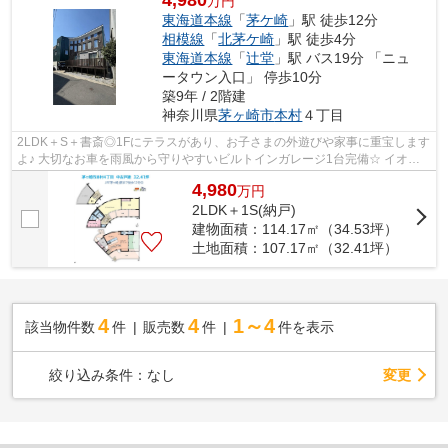
万円
東海道本線
「
茅ケ崎
」駅 徒歩12分
相模線
「
北茅ケ崎
」駅 徒歩4分
東海道本線
「
辻堂
」駅 バス19分 「ニュ
ータウン入口」 停歩10分
築9年 / 2階建
神奈川県
茅ヶ崎市
本村
４丁目
2LDK＋S＋書斎◎1Fにテラスがあり、お子さまの外遊びや家事に重宝します
よ♪ 大切なお車を雨風から守りやすいビルトインガレージ1台完備☆ イオン
スタイル湘南茅ヶ崎まで徒歩8分！お買い...
4,980
万
円
2LDK＋1S(納戸)
建物面積：114.17㎡（34.53坪）
土地面積：107.17㎡（32.41坪）
4
4
1～4
該当物件数
件
販売数
件
件を表示
変更
絞り込み条件：
なし