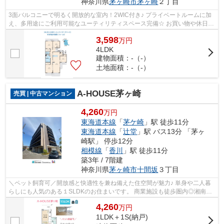
神奈川県
茅ヶ崎市
茅ヶ崎
２丁目
3面バルコニーで明るく開放的な室内！2WIC付き♪ プライベートルームに加
え、多用途にご利用可能なユーティリティスペース完備☆ お買い物や休日の
お出かけにも◎イオンスタイル湘南茅ヶ...
3,598
万
円
4LDK
建物面積：-（-）
土地面積：-（-）
A-HOUSE茅ヶ崎
売買 | 中古マンション
4,260
万円
東海道本線
「
茅ケ崎
」駅 徒歩11分
東海道本線
「
辻堂
」駅 バス13分 「茅ヶ
崎駅」 停歩12分
相模線
「
香川
」駅 徒歩11分
築3年 / 7階建
神奈川県
茅ヶ崎市
十間坂
３丁目
＼ペット飼育可／開放感と快適性を兼ね備えた住空間が魅力♪ 単身や二人暮
らしにも人気のある１SLDKのお住まいです。 商業施設も徒歩圏内◎湘南ラ
イフを満喫できるマンションはいかがで...
4,260
万
円
1LDK＋1S(納戸)