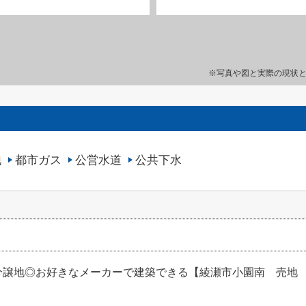
※写真や図と実際の現状
地
都市ガス
公営水道
公共下水
譲地◎お好きなメーカーで建築できる【綾瀬市小園南 売地 5