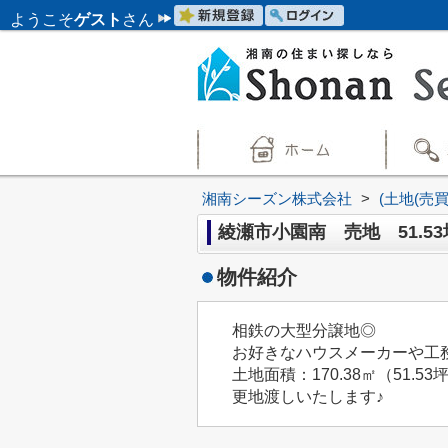
ようこそ
ゲスト
さん
湘南シーズン株式会社
>
(土地(売
綾瀬市小園南 売地 51.53
物件紹介
相鉄の大型分譲地◎
お好きなハウスメーカーや工
土地面積：170.38㎡（51
更地渡しいたします♪