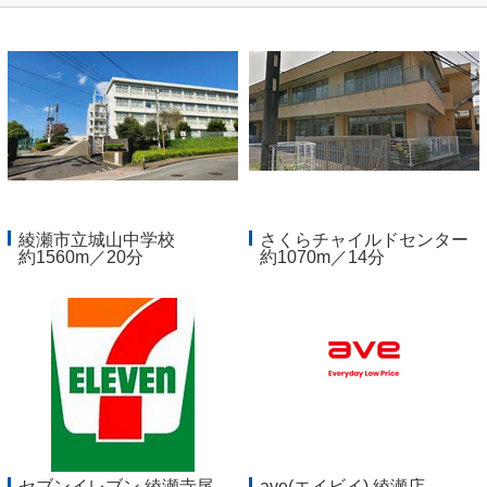
綾瀬市立城山中学校
さくらチャイルドセンター
約1560m／20分
約1070m／14分
セブンイレブン 綾瀬寺尾
ave(エイビイ) 綾瀬店