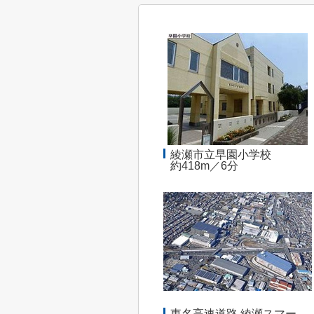
綾瀬市立早園小学校
約418m／6分
東名高速道路 綾瀬スマー