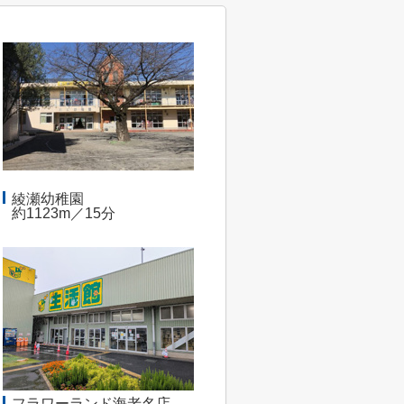
綾瀬幼稚園
約1123m／15分
フラワーランド海老名店