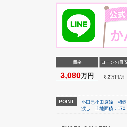
価格
ローンの目
3,080
万円
8.2万円/月
POINT
小田急小田原線
相鉄
渡し
土地面積：170.