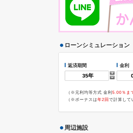
ローンシミュレーション
返済期間
金利
（※元利均等方式 金利
5.00％ま
（※ボーナスは
年2回
で計算して
周辺施設