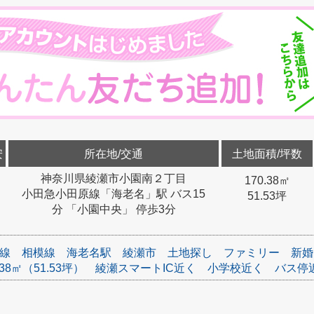
安
所在地/交通
土地面積/坪数
神奈川県綾瀬市小園南２丁目
170.38㎡
小田急小田原線「海老名」駅 バス15
51.53坪
分 「小園中央」 停歩3分
線
相模線
海老名駅
綾瀬市
土地探し
ファミリー
新婚
38㎡（51.53坪）
綾瀬スマートIC近く
小学校近く
バス停