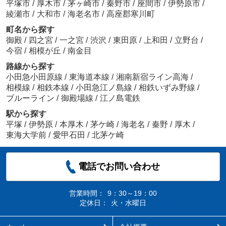
平塚市
/
厚木市
/
茅ヶ崎市
/
秦野市
/
座間市
/
伊勢原市
/
綾瀬市
/
大和市
/
海老名市
/
高座郡寒川町
町名から探す
御殿
/
四之宮
/
一之宮
/
渋沢
/
東田原
/
上和田
/
立野台
/
今宿
/
相模が丘
/
南金目
路線から探す
小田急小田原線
/
東海道本線
/
湘南新宿ライン高海
/
相模線
/
相鉄本線
/
小田急江ノ島線
/
相鉄いずみ野線
/
ブルーライン
/
御殿場線
/
江ノ島電鉄
駅から探す
平塚
/
伊勢原
/
本厚木
/
茅ケ崎
/
海老名
/
秦野
/
厚木
/
東海大学前
/
愛甲石田
/
北茅ケ崎
電話でお問い合わせ
営業時間：
9：30～19：00
定休日：
火・水曜日