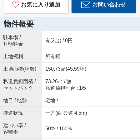
お気に入り追加
お問い合わせ
物件概要
駐車場 /
有(2台) / 0円
月額料金
土地権利
所有権
土地面積(坪数)
150.73㎡(45.59坪)
私道負担面積 /
73.26㎡ / 無
セットバック
私道負担割合 : 1/5
地目 / 地勢
宅地 / -
接道状況
一方(西 公道 4.5m)
建ぺい率 /
50% / 100%
容積率