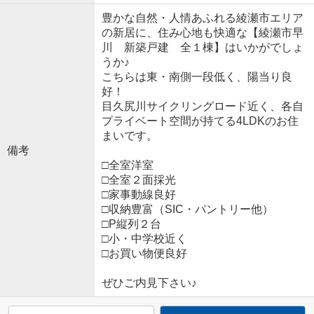
豊かな自然・人情あふれる綾瀬市エリア
の新居に、住み心地も快適な【綾瀬市早
川 新築戸建 全１棟】はいかがでしょ
うか♪
こちらは東・南側一段低く、陽当り良
好！
目久尻川サイクリングロード近く、各自
プライベート空間が持てる4LDKのお住
まいです。
備考
□全室洋室
□全室２面採光
□家事動線良好
□収納豊富（SIC・パントリー他）
□P縦列２台
□小・中学校近く
□お買い物便良好
ぜひご内見下さい♪