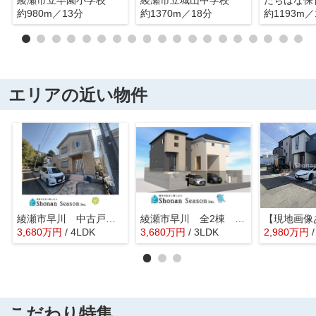
約980m／13分
約1370m／18分
約1193m／
エリアの近い物件
綾瀬市早川 中古戸建 46.62坪
綾瀬市早川 全2棟 2号棟
3,680
万
円
/ 4LDK
3,680
万
円
/ 3LDK
2,980
万
円
こだわり特集