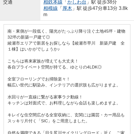
交通
相鉄本線
「
かしわ台
」駅 徒歩38分
相模線
「
厚木
」駅 徒歩47分車13分 3.8k
m
南・東側が一段低く、陽光がたっぷり降り注ぐ土地45坪・建物
32坪の新築一戸建て◎
綾瀬市エリアで新居をお探しなら【綾瀬市早川 新築戸建 全
１棟】はいかがでしょうか♪
こちらは将来家族が増えても大丈夫！
各自プライベート空間が持てる、ゆとりの4LDK◎
全室フローリングでお掃除楽々！
幅広い世代に馴染み、インテリアの選択肢も広がりますよ。
水回りが一直線に繋がる家事ラク動線！
キッチンは対面式で、お料理しながら会話も楽しめますよ。
キレイな住空間広がる全室収納に、玄関には園芸・カー用品も
スッキリ片付く「SIC」をご用意しました。
自然を満喫できる「目久尻川サイクリングロード」近く、ご家