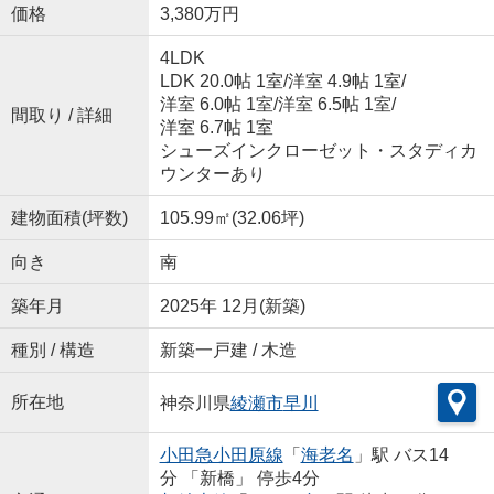
価格
3,380万円
4LDK
LDK 20.0帖 1室
/
洋室 4.9帖 1室
/
洋室 6.0帖 1室
/
洋室 6.5帖 1室
/
間取り / 詳細
洋室 6.7帖 1室
シューズインクローゼット・スタディカ
ウンターあり
建物面積(坪数)
105.99㎡(32.06坪)
向き
南
築年月
2025年 12月(新築)
種別 / 構造
新築一戸建 / 木造
所在地
神奈川県
綾瀬市
早川
小田急小田原線
「
海老名
」駅 バス14
分 「新橋」 停歩4分