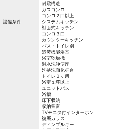
耐震構造
ガスコンロ
コンロ２口以上
設備条件
システムキッチン
対面式キッチン
コンロ３口
カウンターキッチン
バス・トイレ別
追焚機能浴室
浴室乾燥機
温水洗浄便座
洗髪洗面化粧台
トイレ２ヶ所
浴室１坪以上
ユニットバス
浴槽
床下収納
収納豊富
TVモニタ付インターホン
複層ガラス
ディンプルキー