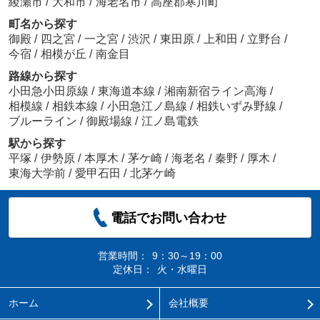
綾瀬市
/
大和市
/
海老名市
/
高座郡寒川町
町名から探す
御殿
/
四之宮
/
一之宮
/
渋沢
/
東田原
/
上和田
/
立野台
/
今宿
/
相模が丘
/
南金目
路線から探す
小田急小田原線
/
東海道本線
/
湘南新宿ライン高海
/
相模線
/
相鉄本線
/
小田急江ノ島線
/
相鉄いずみ野線
/
ブルーライン
/
御殿場線
/
江ノ島電鉄
駅から探す
平塚
/
伊勢原
/
本厚木
/
茅ケ崎
/
海老名
/
秦野
/
厚木
/
東海大学前
/
愛甲石田
/
北茅ケ崎
電話でお問い合わせ
営業時間：
9：30～19：00
定休日：
火・水曜日
ホーム
会社概要