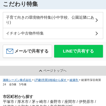
こだわり特集
子育て向きの環境物件特集(小中学校、公園近隣にあ
り)
イチオシ中古物件特集
メールで共有する
LINEで共有する
ページトップへ
湘南シーズン株式会社
>
(戸建(売買))地域から探す
>
綾瀬市
>
綾瀬市深谷南第
24 全5棟 5号棟
市区町村から探す
平塚市
/
厚木市
/
茅ヶ崎市
/
秦野市
/
座間市
/
伊勢原市
/