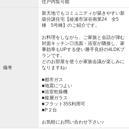
住戸内覧可能
新天地でもコミュニティが築きやすい新
築分譲住宅【綾瀬市深谷南第24 全5
棟 5号棟】のご紹介です。
お料理をしながら、ご家族と会話が弾む
対面キッチン◎洗面・浴室が隣接し、家
事効率もUPする使い勝手良好の4LDKプ
ランです。
どのお部屋を使うか家族会議が楽しみに
備考
なりますね♪
■都市ガス
■地震につよい
■浴室乾燥機
■複層ガラス
■フラット35S利用可
■P２台
お気軽にお問い合わせ下さい♪