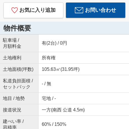
お気に入り追加
お問い合わせ
物件概要
駐車場 /
有(2台) / 0円
月額料金
土地権利
所有権
土地面積(坪数)
105.63㎡(31.95坪)
私道負担面積 /
- / 無
セットバック
地目 / 地勢
宅地 / -
接道状況
一方(南西 公道 4.5m)
建ぺい率 /
60% / 150%
容積率