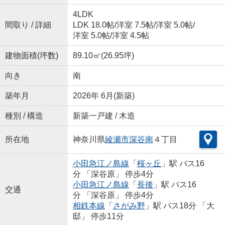
4LDK
間取り / 詳細
LDK 18.0帖
/
洋室 7.5帖
/
洋室 5.0帖
/
洋室 5.0帖
/
洋室 4.5帖
建物面積(坪数)
89.10㎡(26.95坪)
向き
南
築年月
2026年 6月(新築)
種別 / 構造
新築一戸建 / 木造
所在地
神奈川県
綾瀬市
深谷南
４丁目
小田急江ノ島線
「
桜ヶ丘
」駅 バス16
分 「深谷原」 停歩4分
小田急江ノ島線
「
長後
」駅 バス16
交通
分 「深谷原」 停歩4分
相鉄本線
「
さがみ野
」駅 バス18分 「大
邸」 停歩11分