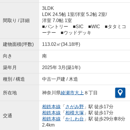
3LDK
LDK 24.5帖 1室
/
洋室 5.2帖 2室
/
間取り / 詳細
洋室 7.0帖 1室
■パントリー ■SIC ■WIC ■タタミコ
ーナー ■ウッドデッキ
建物面積(坪数)
113.02㎡(34.18坪)
向き
南
築年月
2025年 3月(築1年)
種別 / 構造
中古一戸建 / 木造
所在地
神奈川県
綾瀬市
大上
８丁目
相鉄本線
「
さがみ野
」駅 徒歩17分
相鉄本線
「
相模大塚
」駅 徒歩17分
交通
相鉄本線
「
かしわ台
」駅 徒歩29分車8分
2.4km