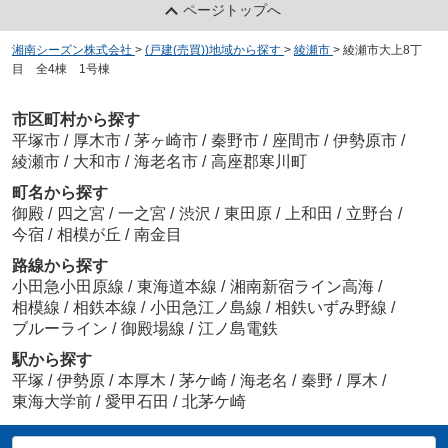
ページトップへ
湘南シーズン株式会社
>
(戸建(売買))地域から探す
>
綾瀬市
>
綾瀬市大上8丁
目 全4棟 1号棟
市区町村から探す
平塚市
/
厚木市
/
茅ヶ崎市
/
秦野市
/
座間市
/
伊勢原市
/
綾瀬市
/
大和市
/
海老名市
/
高座郡寒川町
町名から探す
御殿
/
四之宮
/
一之宮
/
渋沢
/
東田原
/
上和田
/
立野台
/
今宿
/
相模が丘
/
南金目
路線から探す
小田急小田原線
/
東海道本線
/
湘南新宿ライン高海
/
相模線
/
相鉄本線
/
小田急江ノ島線
/
相鉄いずみ野線
/
ブルーライン
/
御殿場線
/
江ノ島電鉄
駅から探す
平塚
/
伊勢原
/
本厚木
/
茅ケ崎
/
海老名
/
秦野
/
厚木
/
東海大学前
/
愛甲石田
/
北茅ケ崎