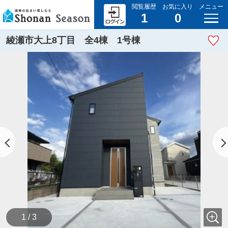
閲覧履歴
お気に入り
メニュー
1
0
綾瀬市大上8丁目 全4棟 1号棟
1 / 3