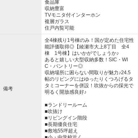
食品庫
収納豊富
TVモニタ付インターホン
複層ガラス
住戸内覧可能
全4棟残り1号棟のみ！国が定めた住宅性
能評価取得◎【綾瀬市大上8丁目 全4
棟 1号棟】はいかがでしょうか♪
あると嬉しい大型収納多数！SIC・WI
C・パントリー◎
収納場所に困らない間取りが魅力♪24.5
帖のリビングにはゆったりくつろげるタ
タミコーナーを併設！吹抜からの採光で
備考
明るく開放感良好♪
■ランドリールーム
■吹抜け
■リビングイン階段
■長期優良住宅
■敷地55坪超え
■小・中学校近く