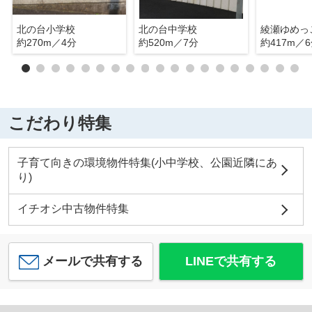
北の台小学校
北の台中学校
綾瀬ゆめっ
約270m／4分
約520m／7分
約417m／
こだわり特集
子育て向きの環境物件特集(小中学校、公園近隣にあ
り)
イチオシ中古物件特集
メールで共有する
LINEで共有する