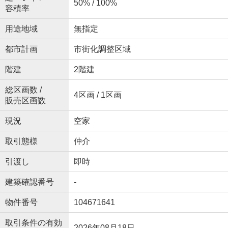
50% / 100%
容積率
用途地域
無指定
都市計画
市街化調整区域
階建
2階建
総区画数 /
4区画 / 1区画
販売区画数
現況
空家
取引態様
仲介
引渡し
即時
建築確認番号
-
物件番号
104671641
取引条件の有効
2026年08月18日