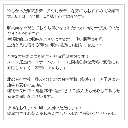
欲しかった収納多数！片付けが苦手な方にもおすすめ【綾瀬市
大上8丁目 全4棟 1号棟】のご紹介です♪
収納面を重視しておうち選びをされたい方にぜひ一度見ていた
だきたい物件です。
生活動線上に収納がございますので、使い勝手良好◎
生活と共に増える荷物の収納場所にも困りませんよ♪
全室2面採光につき陽当たり＆通風良好です！
メイン居室はインナーバルコニーに隣接◎急な天候の変化にも
対応しやすく、家事に役立ちます！
北の台小学校（徒歩4分）北の台中学校（徒歩7分）お子さまの
通学も安心の立地◎
建物最長60年・地盤20年保証付き！ご購入後も安心して暮らせ
る充実保証がございます。
快適なお住まいに即ご入居いただけます♪
綾瀬市で住み替えをお考えでしたらぜひご検討くださいませ♪