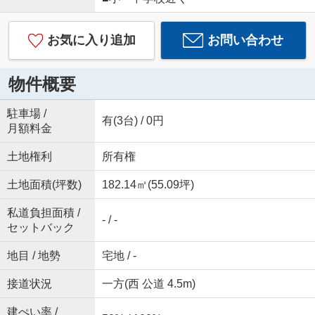
お気に入り追加
お問い合わせ
物件概要
駐車場 /
有(3台) / 0円
月額料金
土地権利
所有権
土地面積(坪数)
182.14㎡(55.09坪)
私道負担面積 /
- / -
セットバック
地目 / 地勢
宅地 / -
接道状況
一方(西 公道 4.5m)
建ぺい率 /