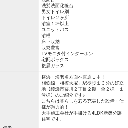
洗髪洗面化粧台
男女トイレ別
トイレ２ヶ所
浴室１坪以上
ユニットバス
浴槽
床下収納
収納豊富
TVモニタ付インターホン
宅配ボックス
複層ガラス
横浜・海老名方面へ直通１本！
相鉄線「相模大塚」駅徒歩１３分の好立
地【綾瀬市蓼川２丁目２期 全２棟 １
号棟】のご紹介です♪
こちらは暮らしを彩る充実した設備・仕
様が魅力的！
大手施工会社が手掛ける4LDK新築分譲
住宅です。
備考