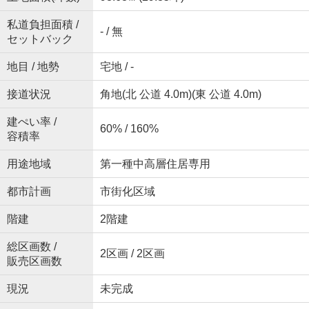
私道負担面積 /
- / 無
セットバック
地目 / 地勢
宅地 / -
接道状況
角地(北 公道 4.0m)(東 公道 4.0m)
建ぺい率 /
60% / 160%
容積率
用途地域
第一種中高層住居専用
都市計画
市街化区域
階建
2階建
総区画数 /
2区画 / 2区画
販売区画数
現況
未完成