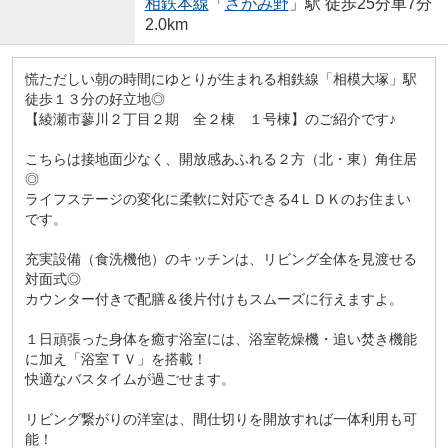
相鉄本線
「
さがみ野
」駅 徒歩25分車7分
2.0km
慌ただしい朝の時間にゆとりが生まれる相鉄線「相模大塚」駅
徒歩１３分の好立地◎
【綾瀬市蓼川２丁目２期 全２棟 １号棟】のご紹介です♪
こちらは接地面少なく、開放感あふれる２方（北・東）角住居
◎
ライフステージの変化に柔軟に対応できる4ＬＤＫのお住まい
です。
充実設備（食洗機他）のキッチンは、リビング全体を見渡せる
対面式◎
カウンター付きで配膳＆後片付けもスムーズに行えますよ。
１日頑張った身体を癒す浴室には、浴室乾燥機・追い焚き機能
に加え「浴室ＴＶ」を搭載！
快適なバスタイムが過ごせます。
リビング繋がりの洋室は、間仕切りを開放すれば一体利用も可
能！