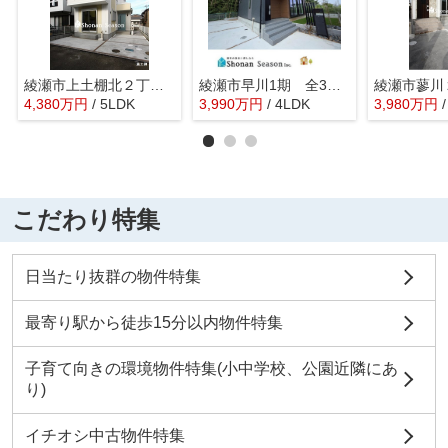
綾瀬市上土棚北２丁目３期 新築戸建 全１棟
綾瀬市早川1期 全3棟 2号棟
4,380
万
円
/ 5LDK
3,990
万
円
/ 4LDK
3,980
万
円
こだわり特集
日当たり抜群の物件特集
最寄り駅から徒歩15分以内物件特集
子育て向きの環境物件特集(小中学校、公園近隣にあ
り)
イチオシ中古物件特集