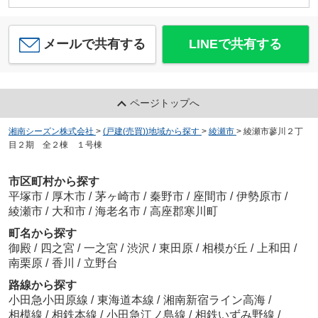
メールで共有する
LINEで共有する
ページトップへ
湘南シーズン株式会社
>
(戸建(売買))地域から探す
>
綾瀬市
>
綾瀬市蓼川２丁
目２期 全２棟 １号棟
市区町村から探す
平塚市
/
厚木市
/
茅ヶ崎市
/
秦野市
/
座間市
/
伊勢原市
/
綾瀬市
/
大和市
/
海老名市
/
高座郡寒川町
町名から探す
御殿
/
四之宮
/
一之宮
/
渋沢
/
東田原
/
相模が丘
/
上和田
/
南栗原
/
香川
/
立野台
路線から探す
小田急小田原線
/
東海道本線
/
湘南新宿ライン高海
/
相模線
/
相鉄本線
/
小田急江ノ島線
/
相鉄いずみ野線
/