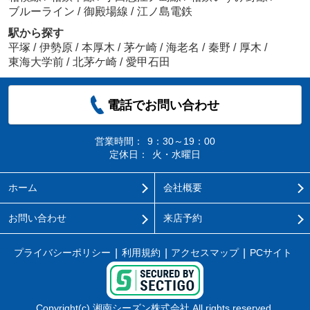
ブルーライン
/
御殿場線
/
江ノ島電鉄
駅から探す
平塚
/
伊勢原
/
本厚木
/
茅ケ崎
/
海老名
/
秦野
/
厚木
/
東海大学前
/
北茅ケ崎
/
愛甲石田
電話でお問い合わせ
営業時間：
9：30～19：00
定休日：
火・水曜日
ホーム
会社概要
お問い合わせ
来店予約
プライバシーポリシー
利用規約
アクセスマップ
PCサイト
Copyright(c) 湘南シーズン株式会社 All rights reserved.