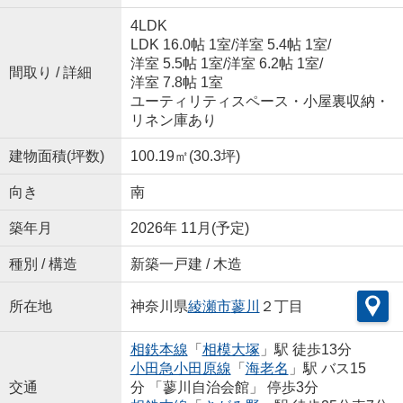
4LDK
LDK 16.0帖 1室
/
洋室 5.4帖 1室
/
洋室 5.5帖 1室
/
洋室 6.2帖 1室
/
間取り / 詳細
洋室 7.8帖 1室
ユーティリティスペース・小屋裏収納・
リネン庫あり
建物面積(坪数)
100.19㎡(30.3坪)
向き
南
築年月
2026年 11月(予定)
種別 / 構造
新築一戸建 / 木造
所在地
神奈川県
綾瀬市
蓼川
２丁目
相鉄本線
「
相模大塚
」駅 徒歩13分
小田急小田原線
「
海老名
」駅 バス15
交通
分 「蓼川自治会館」 停歩3分