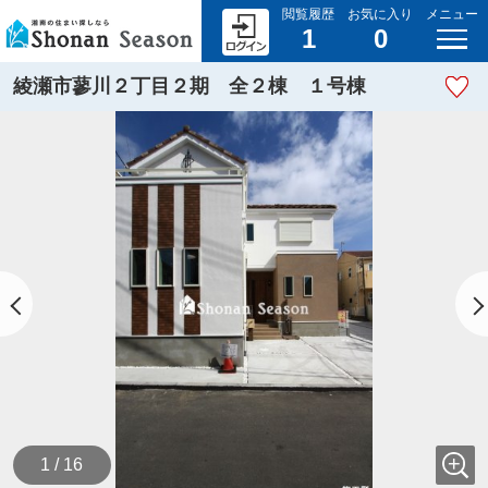
閲覧履歴
お気に入り
メニュー
1
0
綾瀬市蓼川２丁目２期 全２棟 １号棟
1 / 16