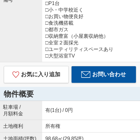
□P1台
□小・中学校近く
□お買い物便良好
□食洗機搭載
□都市ガス
□収納豊富（小屋裏収納他）
□全室２面採光
□ユーティリティスペースあり
□大型浴室TV
お気に入り追加
お問い合わせ
物件概要
駐車場 /
有(1台) / 0円
月額料金
土地権利
所有権
土地面積(坪数)
98.68㎡(29.85坪)