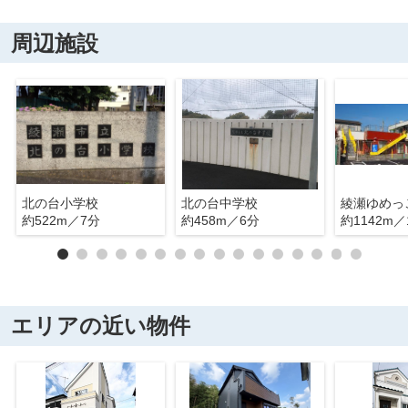
周辺施設
北の台小学校
北の台中学校
綾瀬ゆめっ
約522m／7分
約458m／6分
約1142m／
エリアの近い物件