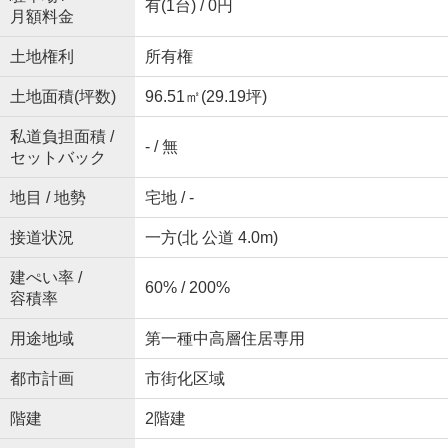
有(1台) / 0円
月額料金
土地権利
所有権
土地面積(坪数)
96.51㎡(29.19坪)
私道負担面積 /
- / 無
セットバック
地目 / 地勢
宅地 / -
接道状況
一方(北 公道 4.0m)
建ぺい率 /
60% / 200%
容積率
用途地域
第一種中高層住居専用
都市計画
市街化区域
階建
2階建