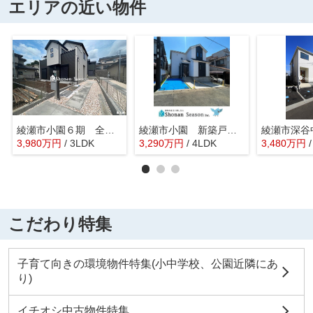
エリアの近い物件
綾瀬市小園６期 全７棟 2号棟
綾瀬市小園 新築戸建 全１棟
3,980
万
円
/ 3LDK
3,290
万
円
/ 4LDK
3,480
万
円
こだわり特集
子育て向きの環境物件特集(小中学校、公園近隣にあ
り)
イチオシ中古物件特集