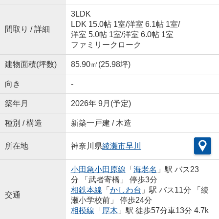
3LDK
LDK 15.0帖 1室
/
洋室 6.1帖 1室
/
間取り / 詳細
洋室 5.0帖 1室
/
洋室 6.0帖 1室
ファミリークローク
建物面積(坪数)
85.90㎡(25.98坪)
向き
-
築年月
2026年 9月(予定)
種別 / 構造
新築一戸建 / 木造
所在地
神奈川県
綾瀬市
早川
小田急小田原線
「
海老名
」駅 バス23
分 「武者寄橋」 停歩3分
相鉄本線
「
かしわ台
」駅 バス11分 「綾
交通
瀬小学校前」 停歩24分
相模線
「
厚木
」駅 徒歩57分車13分 4.7k