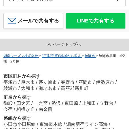
メールで共有する
LINEで共有する
ページトップへ
湘南シーズン株式会社
>
(戸建(売買))地域から探す
>
綾瀬市
>
綾瀬市早川 全2
棟 2号棟
市区町村から探す
平塚市
/
厚木市
/
茅ヶ崎市
/
秦野市
/
座間市
/
伊勢原市
/
綾瀬市
/
大和市
/
海老名市
/
高座郡寒川町
町名から探す
御殿
/
四之宮
/
一之宮
/
渋沢
/
東田原
/
上和田
/
立野台
/
今宿
/
相模が丘
/
南金目
路線から探す
小田急小田原線
/
東海道本線
/
湘南新宿ライン高海
/