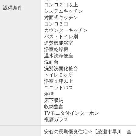
コンロ２口以上
設備条件
システムキッチン
対面式キッチン
コンロ３口
カウンターキッチン
バス・トイレ別
追焚機能浴室
浴室乾燥機
温水洗浄便座
洗面台
洗髪洗面化粧台
トイレ２ヶ所
浴室１坪以上
ユニットバス
浴槽
床下収納
収納豊富
TVモニタ付インターホン
複層ガラス
安心の長期優良住宅☆【綾瀬市早川 全