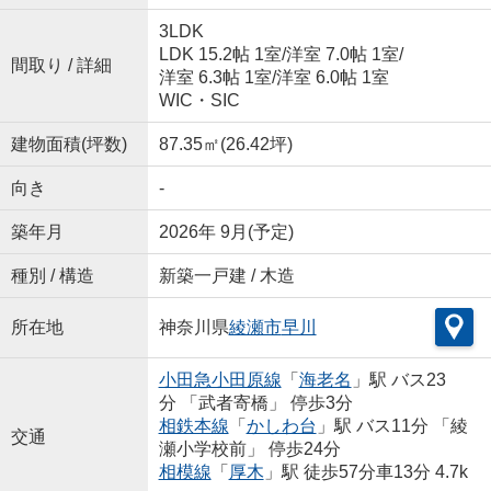
3LDK
LDK 15.2帖 1室
/
洋室 7.0帖 1室
/
間取り / 詳細
洋室 6.3帖 1室
/
洋室 6.0帖 1室
WIC・SIC
建物面積(坪数)
87.35㎡(26.42坪)
向き
-
築年月
2026年 9月(予定)
種別 / 構造
新築一戸建 / 木造
所在地
神奈川県
綾瀬市
早川
小田急小田原線
「
海老名
」駅 バス23
分 「武者寄橋」 停歩3分
相鉄本線
「
かしわ台
」駅 バス11分 「綾
交通
瀬小学校前」 停歩24分
相模線
「
厚木
」駅 徒歩57分車13分 4.7k