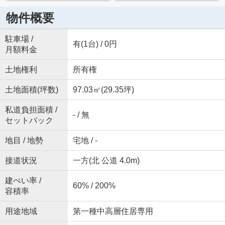
物件概要
駐車場 /
有(1台) / 0円
月額料金
土地権利
所有権
土地面積(坪数)
97.03㎡(29.35坪)
私道負担面積 /
- / 無
セットバック
地目 / 地勢
宅地 / -
接道状況
一方(北 公道 4.0m)
建ぺい率 /
60% / 200%
容積率
用途地域
第一種中高層住居専用