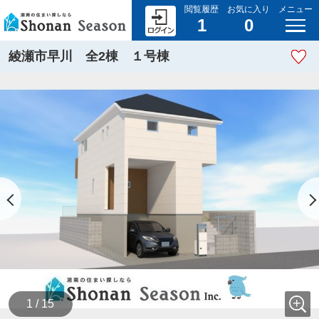
閲覧履歴
お気に入り
メニュー
1
0
綾瀬市早川 全2棟 １号棟
1 / 15