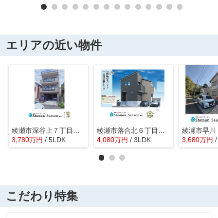
エリアの近い物件
綾瀬市深谷上７丁目 中古戸建 33.06坪
綾瀬市落合北６丁目 新築戸建 全１棟
3,780
万
円
/ 5LDK
4,080
万
円
/ 3LDK
3,680
万
円
こだわり特集