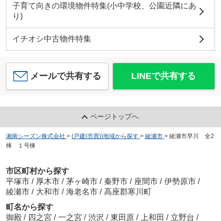
子育て向きの環境物件特集(小中学校、公園近隣にあ
り)
イチオシ中古物件特集
メールで共有する
LINEで共有する
ページトップへ
湘南シーズン株式会社
>
(戸建(売買))地域から探す
>
綾瀬市
>
綾瀬市早川 全2
棟 １号棟
市区町村から探す
平塚市
/
厚木市
/
茅ヶ崎市
/
秦野市
/
座間市
/
伊勢原市
/
綾瀬市
/
大和市
/
海老名市
/
高座郡寒川町
町名から探す
御殿
/
四之宮
/
一之宮
/
渋沢
/
東田原
/
上和田
/
立野台
/