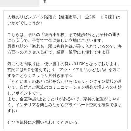
m
人気のリビングイン階段☆【綾瀬市早川 全2棟 １号棟】は
いかがでしょうか♪
こちらは、学区の「綾西小学校」まで徒歩4分とお子様の通学
にも安心で、子育て世帯に嬉しい立地にございます。
最寄り駅の「海老名」駅は複数路線が乗り入れているので、各
方面へのアクセス良好で、通勤・通学にも便利ですよ◎
気になる間取りは、使い勝手の良い３LDKとなっております。
玄関にはSICを備えており、アウトドア用品なども汚れを気に
することなくスッキリ片付きます☆
「ただいま」のあとに顔を合わせられるリビングイン階段の造
りで、自然とご家族のコミュニケーション機会が増えるのも嬉
しいポイントです。
また、全室6帖以上とゆとりがあるので、家具の配置がしやす
く、インテリアを楽しみながらプライベート空間を確保できま
すね♪
ぜひお気軽にお問い合わせくださいね！