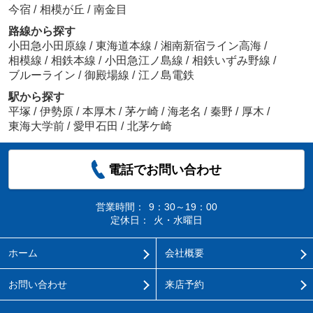
今宿
/
相模が丘
/
南金目
路線から探す
小田急小田原線
/
東海道本線
/
湘南新宿ライン高海
/
相模線
/
相鉄本線
/
小田急江ノ島線
/
相鉄いずみ野線
/
ブルーライン
/
御殿場線
/
江ノ島電鉄
駅から探す
平塚
/
伊勢原
/
本厚木
/
茅ケ崎
/
海老名
/
秦野
/
厚木
/
東海大学前
/
愛甲石田
/
北茅ケ崎
電話でお問い合わせ
営業時間：
9：30～19：00
定休日：
火・水曜日
ホーム
会社概要
お問い合わせ
来店予約