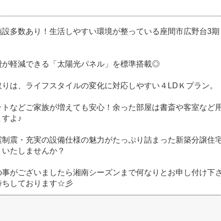
施設多数あり！生活しやすい環境が整っている座間市広野台3期
費が軽減できる「太陽光パネル」を標準搭載◎
取りは、ライフスタイルの変化に対応しやすい４LDＫプラン。
ットなどご家族が増えても安心！余った部屋は書斎や客室など
すよ♪
震制震・充実の設備仕様の魅力がたっぷり詰まった新築分譲住
トいたしませんか？
の事がございましたら湘南シーズンまで何なりとお申し付け下
待ちしております☆彡