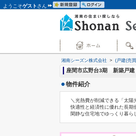
ようこそ
ゲスト
さん
湘南シーズン株式会社
>
(戸建(売
座間市広野台3期 新築戸建
物件紹介
＼光熱費が削減できる「太陽
快適性と経済性に優れた長期
閑静な住宅地でゆっくり暮ら