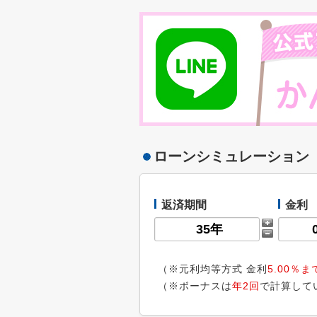
ローンシミュレーション
返済期間
金利
（※元利均等方式 金利
5.00％ま
（※ボーナスは
年2回
で計算して