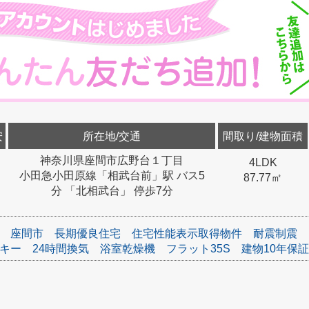
安
所在地/交通
間取り/建物面積
神奈川県座間市広野台１丁目
4LDK
小田急小田原線「相武台前」駅 バス5
87.77㎡
分 「北相武台」 停歩7分
座間市
長期優良住宅
住宅性能表示取得物件
耐震制震
キー
24時間換気
浴室乾燥機
フラット35S
建物10年保証