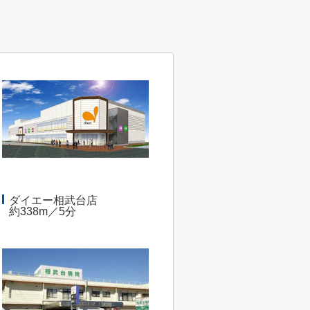
ダイエー相武台店
約338m／5分