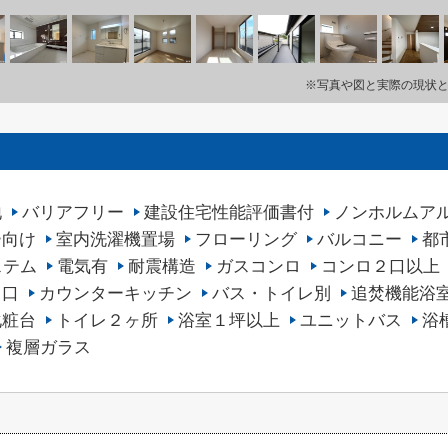
※写真や図と実際の現状
地
バリアフリー
建設住宅性能評価書付
ノンホルムア
ー向け
室内洗濯機置場
フローリング
バルコニー
都
ステム
電気有
耐震構造
ガスコンロ
コンロ２口以上
３口
カウンターキッチン
バス・トイレ別
追焚機能浴
化粧台
トイレ２ヶ所
浴室１坪以上
ユニットバス
浴
複層ガラス