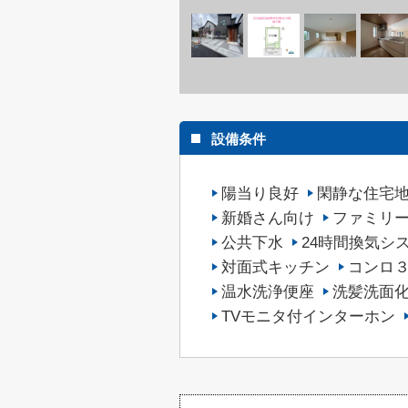
設備条件
陽当り良好
閑静な住宅
新婚さん向け
ファミリ
公共下水
24時間換気シ
対面式キッチン
コンロ
温水洗浄便座
洗髪洗面
TVモニタ付インターホン