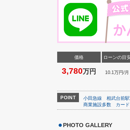
価格
ローンの目
3,780
万円
10.1万円/月
POINT
小田急線
相武台前駅
商業施設多数
カード
PHOTO GALLERY