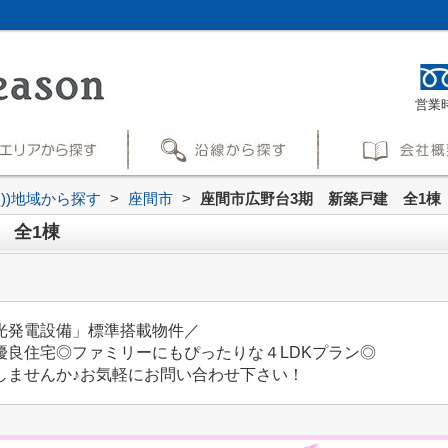
営業時
買))地域から探す
>
座間市
>
座間市広野台3期 新築戸建 全1棟
 全1棟
光発電設備」標準搭載物件／
優良住宅◎ファミリーにもぴったりな４LDKプラン◎
しませんか♪お気軽にお問い合わせ下さい！