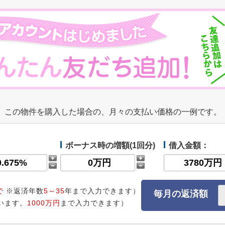
この物件を購入した場合の、月々の支払い価格の一例です。
ボーナス時の増額(1回分)
借入金額：
で
※返済年数
5～35
年まで入力できます）
毎月の返済額
います。
1000万円
まで入力できます）