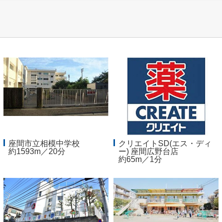
座間市立相模中学校
クリエイトSD(エス・ディ
約1593m／20分
ー) 座間広野台店
約65m／1分