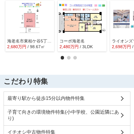
海老名市東柏ケ谷5丁目 売地 29.84坪
コーポ海老名
2,680
万
円
/ 98.67㎡
2,480
万
円
/ 3LDK
2,698
万
円
こだわり特集
最寄り駅から徒歩15分以内物件特集
子育て向きの環境物件特集(小中学校、公園近隣にあ
り)
イチオシ中古物件特集