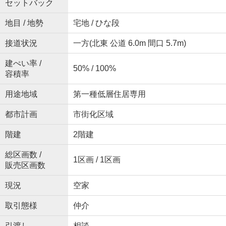
セットバック
地目 / 地勢
宅地 / ひな段
接道状況
一方(北東 公道 6.0m 間口 5.7m)
建ぺい率 /
50% / 100%
容積率
用途地域
第一種低層住居専用
都市計画
市街化区域
階建
2階建
総区画数 /
1区画 / 1区画
販売区画数
現況
空家
取引態様
仲介
引渡し
相談