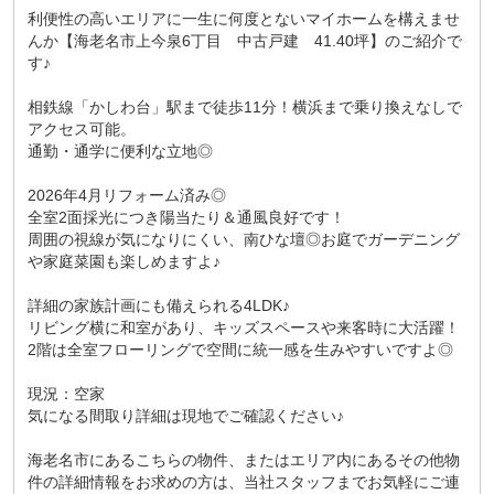
利便性の高いエリアに一生に何度とないマイホームを構えませ
んか【海老名市上今泉6丁目 中古戸建 41.40坪】のご紹介で
す♪
相鉄線「かしわ台」駅まで徒歩11分！横浜まで乗り換えなしで
アクセス可能。
通勤・通学に便利な立地◎
2026年4月リフォーム済み◎
全室2面採光につき陽当たり＆通風良好です！
周囲の視線が気になりにくい、南ひな壇◎お庭でガーデニング
や家庭菜園も楽しめますよ♪
詳細の家族計画にも備えられる4LDK♪
リビング横に和室があり、キッズスペースや来客時に大活躍！
2階は全室フローリングで空間に統一感を生みやすいですよ◎
現況：空家
気になる間取り詳細は現地でご確認ください♪
海老名市にあるこちらの物件、またはエリア内にあるその他物
件の詳細情報をお求めの方は、当社スタッフまでお気軽にご連