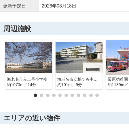
更新予定日
2026年08月18日
周辺施設
海老名市立上星小学校
海老名市立柏ケ谷中学校
栗原幼稚園
約1073m／14分
約701m／9分
約1189m／
エリアの近い物件