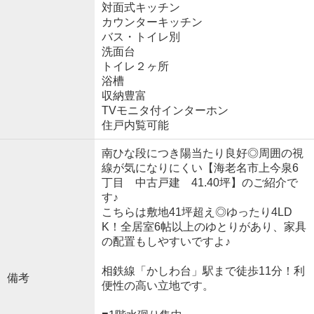
対面式キッチン
カウンターキッチン
バス・トイレ別
洗面台
トイレ２ヶ所
浴槽
収納豊富
TVモニタ付インターホン
住戸内覧可能
南ひな段につき陽当たり良好◎周囲の視
線が気になりにくい【海老名市上今泉6
丁目 中古戸建 41.40坪】のご紹介で
す♪
こちらは敷地41坪超え◎ゆったり4LD
K！全居室6帖以上のゆとりがあり、家具
の配置もしやすいですよ♪
相鉄線「かしわ台」駅まで徒歩11分！利
備考
便性の高い立地です。