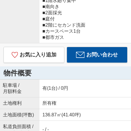
■1階水廻り集中
■南向き
■2面採光
■庭付
■2階にセカンド洗面
■カースペース1台
■都市ガス
お気に入り追加
お問い合わせ
物件概要
駐車場 /
有(1台) / 0円
月額料金
土地権利
所有権
土地面積(坪数)
136.87㎡(41.40坪)
私道負担面積 /
- / -