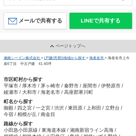
メールで共有する
LINEで共有する
ページトップへ
湘南シーズン株式会社
>
(戸建(売買))地域から探す
>
海老名市
>
海老名市上今
泉6丁目 中古戸建 41.40坪
市区町村から探す
平塚市
/
厚木市
/
茅ヶ崎市
/
秦野市
/
座間市
/
伊勢原市
/
綾瀬市
/
大和市
/
海老名市
/
高座郡寒川町
町名から探す
御殿
/
四之宮
/
一之宮
/
渋沢
/
東田原
/
上和田
/
立野台
/
今宿
/
相模が丘
/
南金目
路線から探す
小田急小田原線
/
東海道本線
/
湘南新宿ライン高海
/