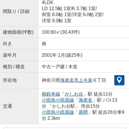
4LDK
LD 12.5帖 1室
/
K 3.7帖 1室
/
間取り / 詳細
和室 6.0帖 1室
/
洋室 6.0帖 2室
/
洋室 8.0帖 1室
建物面積(坪数)
100.60㎡(30.43坪)
向き
南
築年月
2001年 1月(築25年)
種別 / 構造
中古一戸建 / 木造
所在地
神奈川県
海老名市
上今泉
６丁目
相鉄本線
「
かしわ台
」駅 徒歩11分
小田急小田原線
「
海老名
」駅 バス13
交通
分 「かしわ台駅」 停歩15分
小田急小田原線
「
座間
」駅 徒歩26分車9
分 2.3km