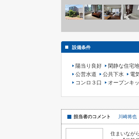
設備条件
陽当り良好
閑静な住宅
公営水道
公共下水
電
コンロ３口
オープンキ
担当者のコメント
川崎将也
住まいなが