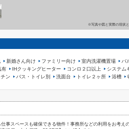
※写真や図と実際の現状
地
新婚さん向け
ファミリー向け
室内洗濯機置場
バ
気有
IHクッキングヒーター
コンロ２口以上
システム
ッチン
バス・トイレ別
洗面台
トイレ２ヶ所
浴槽
ら仕事スペースも確保できる物件！事務所などの利用をお考え