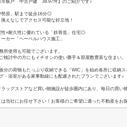
市板戸 中古戸建 38.97坪】のご紹介です♪
勢原」駅まで徒歩16分◎
り換えなしでアクセス可能な好立地！
震性×耐久性に優れている「鉄骨造」住宅◎
メーカー「ヘーベルハウス施工」
事務所使用も可能でございます。
をご検討中の方にもイチオシの使い勝手＆部屋数豊富な住まい。
家族分の荷物もたっぷり収納できる「WIC」を始め各所に収納ス
ング・浴室がある家事動線にも配慮されたプランでございます♪
ドラッグストアなど買い物施設が徒歩圏内にあり、毎日の買い
とは当社にお任せ下さい！お客様のご希望に適った不動産をお