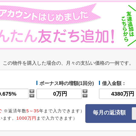
この物件を購入した場合の、月々の支払い価格の一例です。
ボーナス時の増額(1回分)
借入金額：
で
※返済年数
5～35
年まで入力できます）
毎月の返済額
います。
1000万円
まで入力できます）