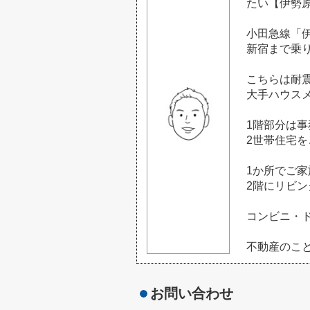
たい【伊勢原
小田急線「伊
新宿まで乗
こちらは耐
大手ハウス
1階部分は
2世帯住宅
1か所でご
2階にリビ
コンビニ・
不動産のこ
お問い合わせ