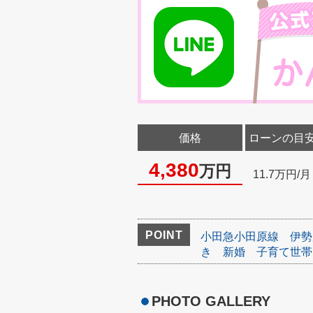
価格
ローンの目
4,380
万円
11.7万円/月
POINT
小田急小田原線
伊勢
き
新婚
子育て世帯
PHOTO GALLERY