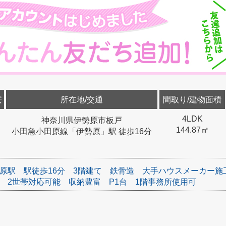
安
所在地/交通
間取り/建物面積
4LDK
神奈川県伊勢原市板戸
144.87㎡
小田急小田原線「伊勢原」駅 徒歩16分
原駅
駅徒歩16分
3階建て
鉄骨造
大手ハウスメーカー施
2世帯対応可能
収納豊富
P1台
1階事務所使用可