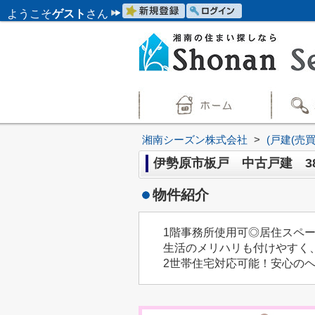
ようこそ
ゲスト
さん
湘南シーズン株式会社
>
(戸建(売
伊勢原市板戸 中古戸建 38
物件紹介
1階事務所使用可◎居住スペ
生活のメリハリも付けやすく
2世帯住宅対応可能！安心のヘ