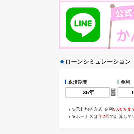
ローンシミュレーション
返済期間
金利
（※元利均等方式 金利
5.00％ま
（※ボーナスは
年2回
で計算して