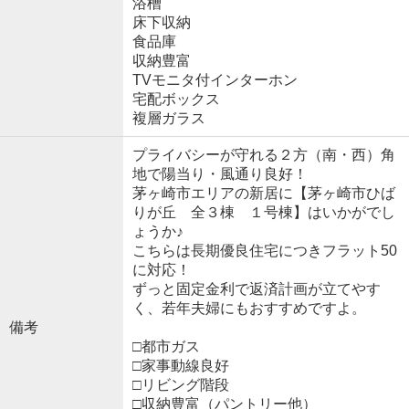
浴槽
床下収納
食品庫
収納豊富
TVモニタ付インターホン
宅配ボックス
複層ガラス
プライバシーが守れる２方（南・西）角
地で陽当り・風通り良好！
茅ヶ崎市エリアの新居に【茅ヶ崎市ひば
りが丘 全３棟 １号棟】はいかがでし
ょうか♪
こちらは長期優良住宅につきフラット50
に対応！
ずっと固定金利で返済計画が立てやす
く、若年夫婦にもおすすめですよ。
備考
□都市ガス
□家事動線良好
□リビング階段
□収納豊富（パントリー他）