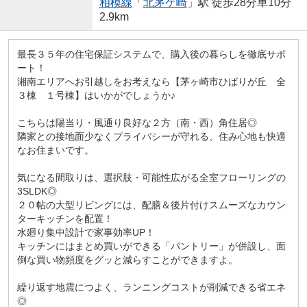
相模線
「
北茅ケ崎
」駅 徒歩28分車10分
2.9km
最長３５年の住宅保証システムで、購入後の暮らしを徹底サポ
ート！
湘南エリアへお引越しをお考えなら【茅ヶ崎市ひばりが丘 全
３棟 １号棟】はいかがでしょうか♪
こちらは陽当り・風通り良好な２方（南・西）角住居◎
隣家との接地面少なくプライバシーが守れる、住み心地も快適
なお住まいです。
気になる間取りは、選択肢・可能性広がる全室フローリングの
3SLDK◎
２０帖の大型リビングには、配膳＆後片付けスムーズなカウン
ターキッチンを配置！
水廻り集中設計で家事効率UP！
キッチンにはまとめ買いができる「パントリー」が併設し、面
倒な買い物頻度をグッと減らすことができますよ。
繰り返す地震につよく、ランニングコストが削減できる省エネ
◎