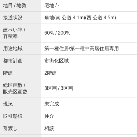
地目 / 地勢
宅地 / -
接道状況
角地(南 公道 4.1m)(西 公道 4.5m)
建ぺい率 /
60% / 200%
容積率
用途地域
第一種住居/第一種中高層住居専用
都市計画
市街化区域
階建
2階建
総区画数 /
3区画 / 3区画
販売区画数
現況
未完成
取引態様
仲介
引渡し
相談