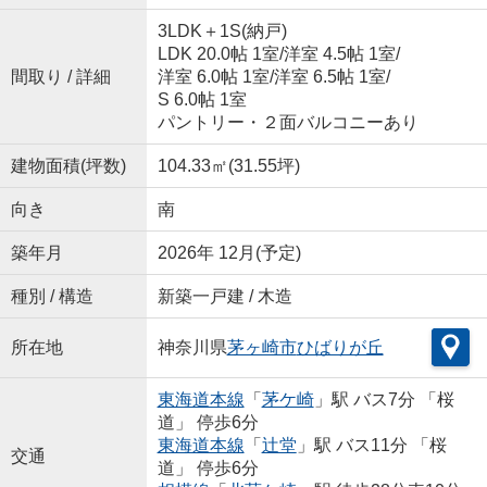
3LDK＋1S(納戸)
LDK 20.0帖 1室
/
洋室 4.5帖 1室
/
間取り / 詳細
洋室 6.0帖 1室
/
洋室 6.5帖 1室
/
S 6.0帖 1室
パントリー・２面バルコニーあり
建物面積(坪数)
104.33㎡(31.55坪)
向き
南
築年月
2026年 12月(予定)
種別 / 構造
新築一戸建 / 木造
所在地
神奈川県
茅ヶ崎市
ひばりが丘
東海道本線
「
茅ケ崎
」駅 バス7分 「桜
道」 停歩6分
東海道本線
「
辻堂
」駅 バス11分 「桜
交通
道」 停歩6分