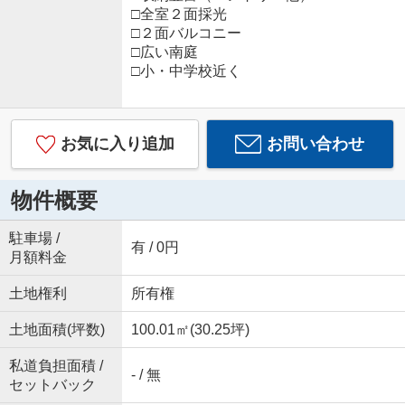
□全室２面採光
□２面バルコニー
□広い南庭
□小・中学校近く
お気に入り追加
お問い合わせ
物件概要
駐車場 /
有 / 0円
月額料金
土地権利
所有権
土地面積(坪数)
100.01㎡(30.25坪)
私道負担面積 /
- / 無
セットバック