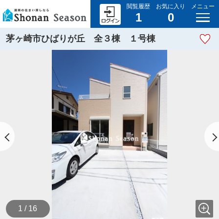
閲覧履歴
お気に入り
メニュー
1
0
茅ヶ崎市ひばりが丘 全３棟 １号棟
1 / 16