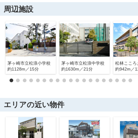
周辺施設
茅ヶ崎市立松浪小学校
茅ヶ崎市立松浪中学校
松林こころ
約1128m／15分
約1630m／21分
約942m／1
エリアの近い物件