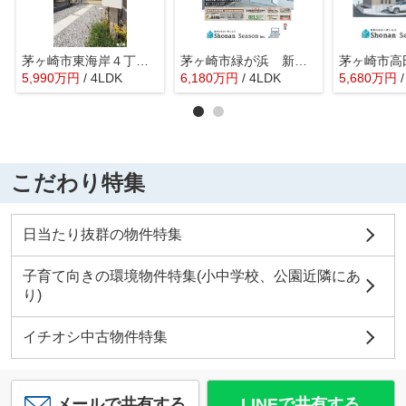
茅ヶ崎市東海岸４丁目 全３棟 Ｅ号棟
茅ヶ崎市緑が浜 新築戸建 全１棟
5,990
万
円
/ 4LDK
6,180
万
円
/ 4LDK
5,680
万
円
こだわり特集
日当たり抜群の物件特集
子育て向きの環境物件特集(小中学校、公園近隣にあ
り)
イチオシ中古物件特集
メールで共有する
LINEで共有する