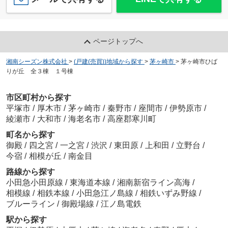
ページトップへ
湘南シーズン株式会社
>
(戸建(売買))地域から探す
>
茅ヶ崎市
>
茅ヶ崎市ひば
りが丘 全３棟 １号棟
市区町村から探す
平塚市
/
厚木市
/
茅ヶ崎市
/
秦野市
/
座間市
/
伊勢原市
/
綾瀬市
/
大和市
/
海老名市
/
高座郡寒川町
町名から探す
御殿
/
四之宮
/
一之宮
/
渋沢
/
東田原
/
上和田
/
立野台
/
今宿
/
相模が丘
/
南金目
路線から探す
小田急小田原線
/
東海道本線
/
湘南新宿ライン高海
/
相模線
/
相鉄本線
/
小田急江ノ島線
/
相鉄いずみ野線
/
ブルーライン
/
御殿場線
/
江ノ島電鉄
駅から探す