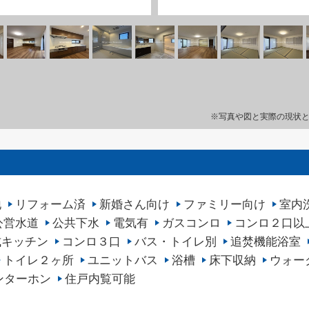
※写真や図と実際の現状
地
リフォーム済
新婚さん向け
ファミリー向け
室内
公営水道
公共下水
電気有
ガスコンロ
コンロ２口以
式キッチン
コンロ３口
バス・トイレ別
追焚機能浴室
トイレ２ヶ所
ユニットバス
浴槽
床下収納
ウォー
ンターホン
住戸内覧可能