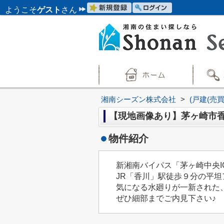
ようこそ
ゲスト
さん
湘南シーズン株式会社
>
(戸建(売
【現地画像あり】茅ヶ崎市香
物件紹介
新湘南バイパス「茅ヶ崎中央I
JR「香川」駅徒歩９分の平坦
気になる水廻りが一新された、
ぜひ細部までご内見下さい♪