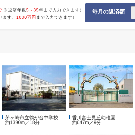
で
※返済年数
5～35
年まで入力できます）
毎月の返済額
います。
1000万円
まで入力できます）
茅ヶ崎市立鶴が台中学校
香川富士見丘幼稚園
約1390m／18分
約647m／9分