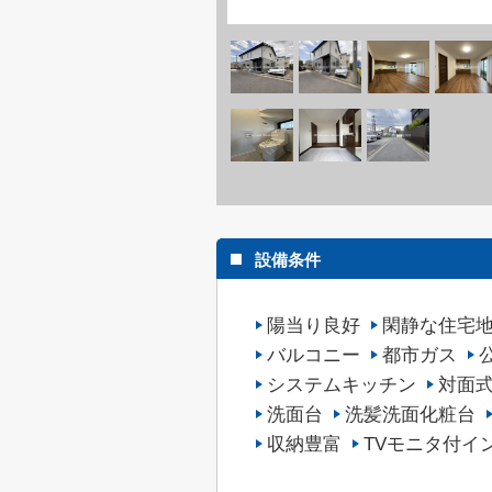
設備条件
陽当り良好
閑静な住宅
バルコニー
都市ガス
システムキッチン
対面
洗面台
洗髪洗面化粧台
収納豊富
TVモニタ付イ