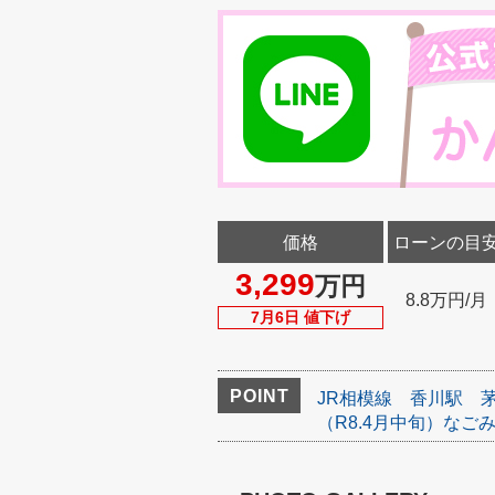
価格
ローンの目
3,299
万円
8.8万円/月
7月6日 値下げ
POINT
JR相模線
香川駅
（R8.4月中旬）なご