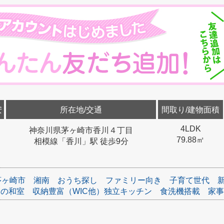
安
所在地/交通
間取り/建物面積
4LDK
神奈川県茅ヶ崎市香川４丁目
79.88㎡
相模線「香川」駅 徒歩9分
茅ヶ崎市
湘南
おうち探し
ファミリー向き
子育て世代
みの和室
収納豊富（WIC他）独立キッチン
食洗機搭載
家事