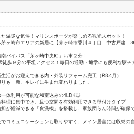
した温暖な気候！マリンスポーツが楽しめる観光スポット！
茅ヶ崎市エリアの新居に【茅ヶ崎市香川４丁目 中古戸建 30
湘南バイパス「茅ヶ崎中央IC」お車２分！
」駅徒歩９分の平坦アクセス！毎日の通勤・通学にも便利な駅チ
生活がお迎えできる内・外装リフォーム完工（R8.4月）
廻りも一新、キレイに生まれ変わりました。
一体利用が可能な和室込みの4LDK◎
お料理に集中でき、且つ空間を有効利用できる壁付けタイプ！
負担が軽減できる「食洗機」を搭載し、家族団らん時間が確保
段でコミュニケーションも取りやすく、メイン居室には収納の自