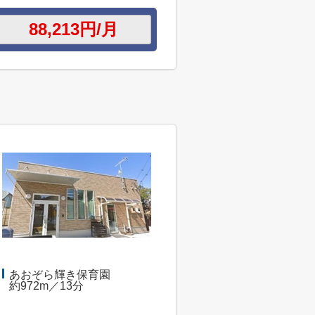
あおぞら輝き保育園
約972m／13分