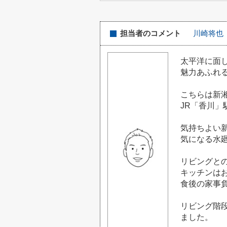
担当者のコメント
川崎将也
太平洋に面
魅力あふれる
こちらは新
JR「香川
気持ちよい新
気になる水
リビングとの
キッチンは
食後の家事
リビング階
ました。