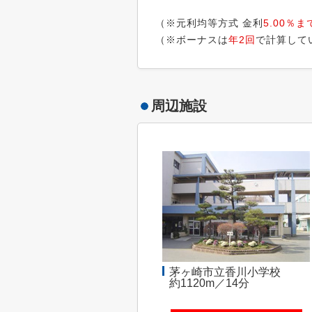
（※元利均等方式 金利
5.00％ま
（※ボーナスは
年2回
で計算して
周辺施設
茅ヶ崎市立香川小学校
約1120m／14分