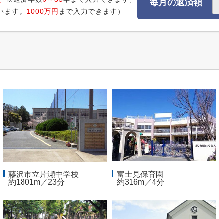
毎月の返済額
います。
1000万円
まで入力できます）
藤沢市立片瀬中学校
富士見保育園
約1801m／23分
約316m／4分