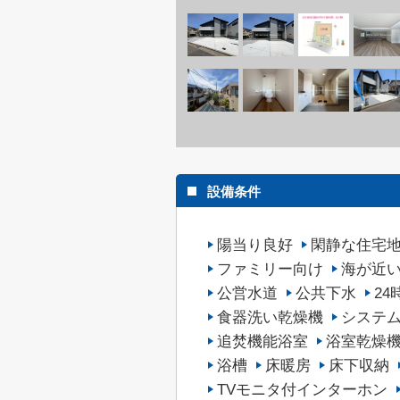
設備条件
陽当り良好
閑静な住宅
ファミリー向け
海が近
公営水道
公共下水
2
食器洗い乾燥機
システ
追焚機能浴室
浴室乾燥
浴槽
床暖房
床下収納
TVモニタ付インターホン