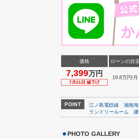
価格
ローンの目
7,399
万円
19.8万円/月
7月21日 値下げ
POINT
江ノ島電鉄線
湘南海
ランドリールーム
建
PHOTO GALLERY