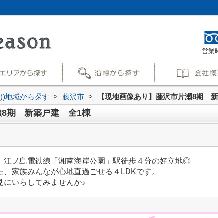
営業時
買))地域から探す
>
藤沢市
>
【現地画像あり】藤沢市片瀬8期 新
8期 新築戸建 全1棟
！江ノ島電鉄線「湘南海岸公園」駅徒歩４分の好立地◎
た、家族みんなが心地直過ごせる４LDKです。
見にいらしてみませんか♪