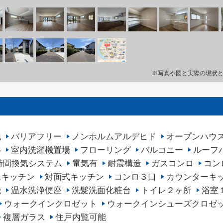
※写真や図と実際の現状
地
バリアフリー
ノンホルムアルデヒド
オープンハウ
い
室内洗濯機置場
フローリング
バルコニー
ルーフ
4時間換気システム
電気有
耐震構造
ガスコンロ
コン
ムキッチン
対面式キッチン
コンロ３口
カウンターキ
機
温水洗浄便座
洗髪洗面化粧台
トイレ２ヶ所
浴室
ウォークインクロゼット
ウォークインシューズクロゼ
複層ガラス
住戸内覧可能