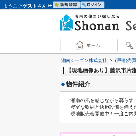
ようこそ
ゲスト
さん
湘南シーズン株式会社
>
(戸建(売
【現地画像あり】藤沢市片瀬
物件紹介
湘南の風を感じながら暮らす
豊富な収納と快適設備を備え
現地販売会開催中！一度ご内