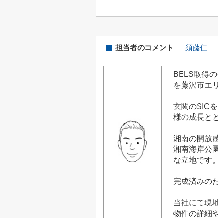
担当者のコメント
須藤仁
BELS取得
を藤沢市エ
玄関のSIC
様の成長と
湘南の開放
湘南海岸公
な立地です
完成済みの
当社にて現
物件の詳細