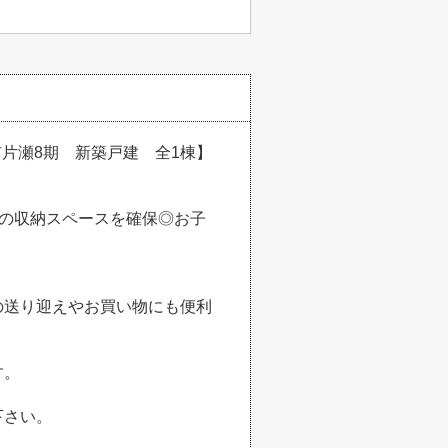
市片瀬8期 新築戸建 全1棟】
心の収納スペースを確保◎お子
の送り迎えやお買い物にも便利
す。
下さい。
。