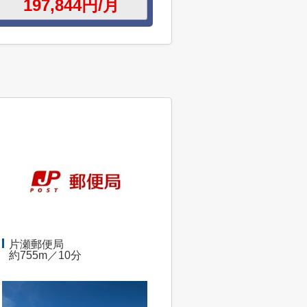
片瀬郵便局
約755m／10分