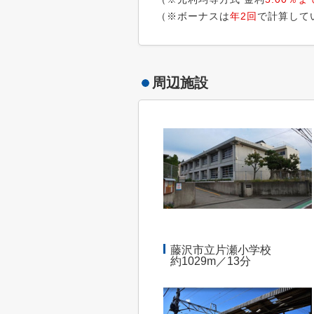
（※ボーナスは
年2回
で計算して
周辺施設
藤沢市立片瀬小学校
約1029m／13分