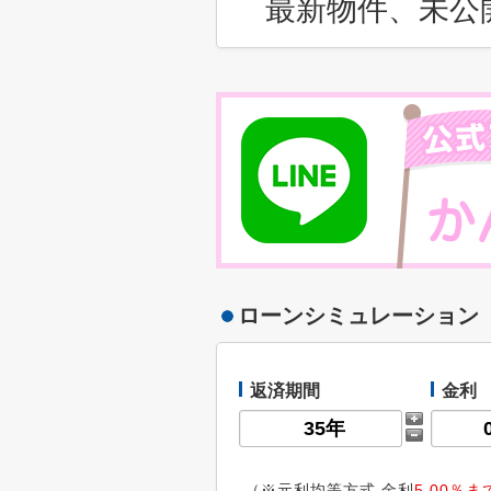
最新物件、未公
ローンシミュレーション
返済期間
金利
（※元利均等方式 金利
5.00％ま