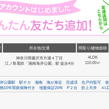
安
所在地/交通
間取り/建物面積
4LDK
神奈川県藤沢市片瀬４丁目
110.00㎡
江ノ島電鉄「湘南海岸公園」駅 徒歩4分
岸公園駅
駅チカ
湘南
海が身近
完成済
住戸内覧可
省
物10年瑕疵保険付き
地盤保証20年
P２台
折上天井
４L