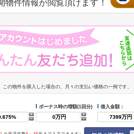
開物件情報が閲覧頂けます！
この物件を購入した場合の、月々の支払い価格の一例です。
ボーナス時の増額(1回分)
借入金額：
で
※返済年数
5～35
年まで入力できます）