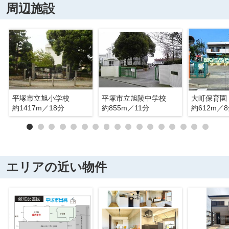
周辺施設
平塚市立旭小学校
平塚市立旭陵中学校
大町保育園
約1417m／18分
約855m／11分
約612m／
エリアの近い物件