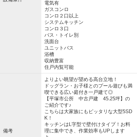
電気有
ガスコンロ
コンロ２口以上
システムキッチン
コンロ３口
バス・トイレ別
洗面台
ユニットバス
浴槽
収納豊富
住戸内覧可能
よりよい眺望が望める高台立地！
ドッグラン・お子様とのプール遊びも満
喫できる広い庭付き一戸建て◎
【平塚市公所 中古戸建 45.25坪】の
ご紹介です♪
こちらは大家族にもピッタリな大型5SD
K！
キッチンはL字型で壁付けタイプ！お料
備考
理に集中でき、作業効率もUPします