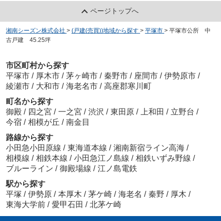
ページトップへ
湘南シーズン株式会社
>
(戸建(売買))地域から探す
>
平塚市
>
平塚市公所 中
古戸建 45.25坪
市区町村から探す
平塚市
/
厚木市
/
茅ヶ崎市
/
秦野市
/
座間市
/
伊勢原市
/
綾瀬市
/
大和市
/
海老名市
/
高座郡寒川町
町名から探す
御殿
/
四之宮
/
一之宮
/
渋沢
/
東田原
/
上和田
/
立野台
/
今宿
/
相模が丘
/
南金目
路線から探す
小田急小田原線
/
東海道本線
/
湘南新宿ライン高海
/
相模線
/
相鉄本線
/
小田急江ノ島線
/
相鉄いずみ野線
/
ブルーライン
/
御殿場線
/
江ノ島電鉄
駅から探す
平塚
/
伊勢原
/
本厚木
/
茅ケ崎
/
海老名
/
秦野
/
厚木
/
東海大学前
/
愛甲石田
/
北茅ケ崎