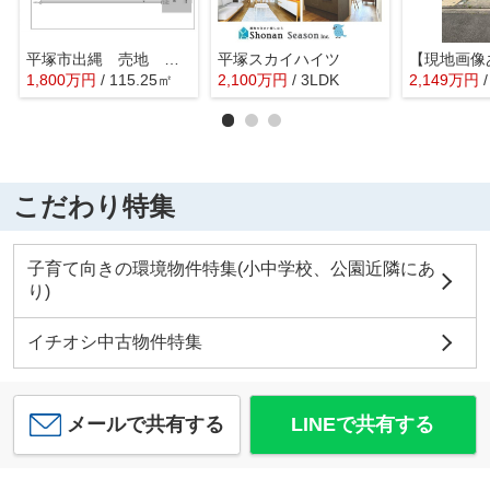
平塚市出縄 売地 １号棟
平塚スカイハイツ
1,800
万
円
/ 115.25㎡
2,100
万
円
/ 3LDK
2,149
万
円
こだわり特集
子育て向きの環境物件特集(小中学校、公園近隣にあ
り)
イチオシ中古物件特集
メールで共有する
LINEで共有する