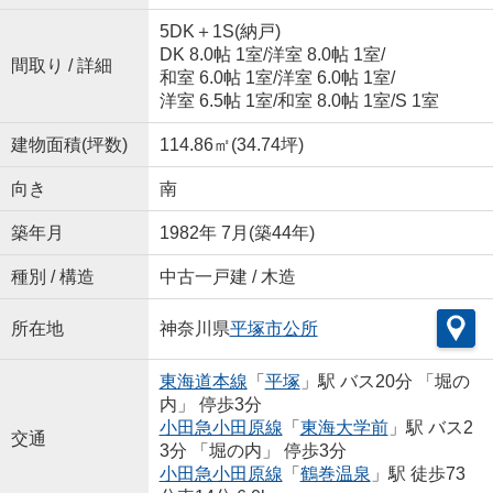
5DK＋1S(納戸)
DK 8.0帖 1室
/
洋室 8.0帖 1室
/
間取り / 詳細
和室 6.0帖 1室
/
洋室 6.0帖 1室
/
洋室 6.5帖 1室
/
和室 8.0帖 1室
/
S 1室
建物面積(坪数)
114.86㎡(34.74坪)
向き
南
築年月
1982年 7月(築44年)
種別 / 構造
中古一戸建 / 木造
所在地
神奈川県
平塚市
公所
東海道本線
「
平塚
」駅 バス20分 「堀の
内」 停歩3分
小田急小田原線
「
東海大学前
」駅 バス2
交通
3分 「堀の内」 停歩3分
小田急小田原線
「
鶴巻温泉
」駅 徒歩73