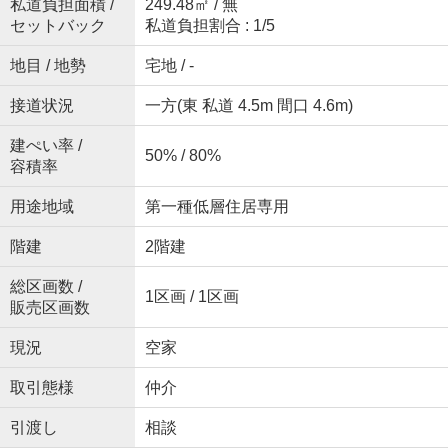
私道負担面積 /
249.48㎡ / 無
セットバック
私道負担割合 : 1/5
地目 / 地勢
宅地 / -
接道状況
一方(東 私道 4.5m 間口 4.6m)
建ぺい率 /
50% / 80%
容積率
用途地域
第一種低層住居専用
階建
2階建
総区画数 /
1区画 / 1区画
販売区画数
現況
空家
取引態様
仲介
引渡し
相談