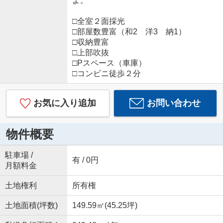
よ。
□全室２面採光
□部屋数豊富（和2 洋3 納1）
□収納豊富
□上部吹抜
□Pスペース（車庫）
□コンビニ徒歩２分
お気に入り追加
お問い合わせ
物件概要
駐車場 /
有 / 0円
月額料金
土地権利
所有権
土地面積(坪数)
149.59㎡(45.25坪)