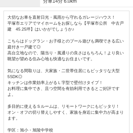
分車14分 6.0km
大切なお車を直射日光・風雨から守れるガレージハウス！
平塚市エリアでマイホームをお探しなら【平塚市公所 中古戸
建 45.25坪】はいかがでしょうか♪
こちらはドッグラン・お子様とのプール遊びも満喫できる広い
庭付き一戸建て◎
高台立地なので、陽当り・風通りの良さはもちろん！より良い
眺望が望める住み心地も快適なお住まいです。
気になる間取りは、大家族・二世帯住居にもピッタリな大型
5SDK◎
キッチンは作業効率上がるＬ字型で壁付けタイプ！
お料理に集中でき、且つ空間を有効利用できるとご好評です
よ。
多目的に使えるＳルームは、リモートワークにもピッタリ！
オン・オフの切り替えしやすく、家族を身近に集中力が高まり
ます。
学区：旭小・旭陵中学校