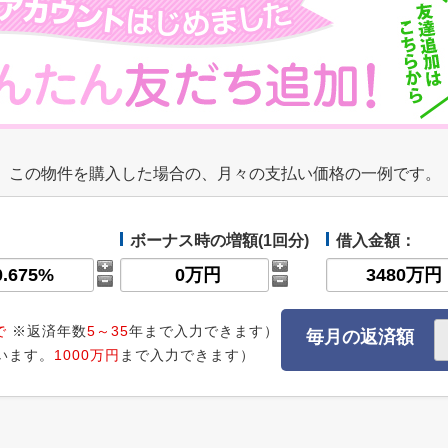
この物件を購入した場合の、月々の支払い価格の一例です。
ボーナス時の増額(1回分)
借入金額：
で
※返済年数
5～35
年まで入力できます）
毎月の返済額
います。
1000万円
まで入力できます）