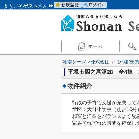
ようこそ
ゲスト
さん
湘南シーズン株式会社
>
(戸建(売
平塚市四之宮第28 全4棟 
物件紹介
行政の子育て支援が充実して
学区：大野小学校（徒歩10分
和室と洋室をバランスよく配置
家族それぞれの時間を確保し