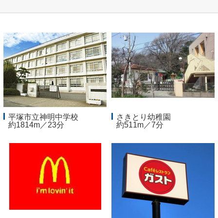
平塚市立神明中学校
さきとり幼稚園
約1814m／23分
約511m／7分