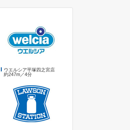
ウエルシア平塚四之宮店
約247m／4分