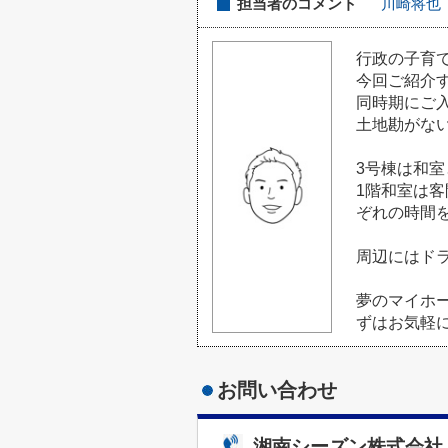
担当者のコメント
川崎将也
行政の子育
今回ご紹介す
同時期にご
土地勘がな
3号棟は和室
1階和室は
ぞれの時間
周辺にはド
夢のマイホ
ずはお気軽
お問い合わせ
湘南シーズン株式会社