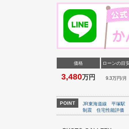
価格
ローンの目
3,480
万円
9.3万円/月
POINT
JR東海道線
平塚駅
制震
住宅性能評価