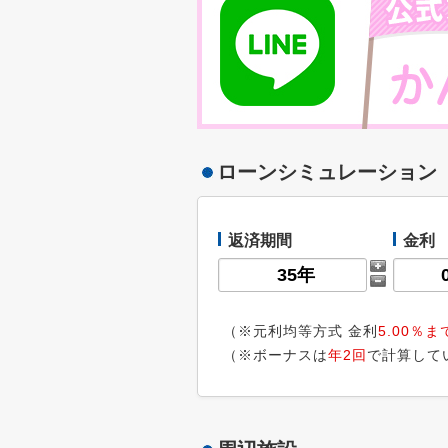
ローンシミュレーション
返済期間
金利
（※元利均等方式 金利
5.00％ま
（※ボーナスは
年2回
で計算して