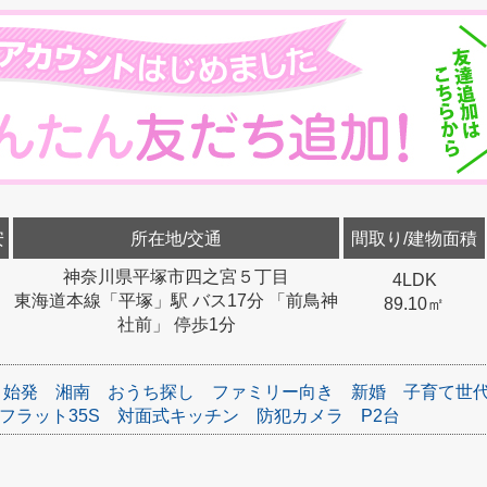
安
所在地/交通
間取り/建物面積
神奈川県平塚市四之宮５丁目
4LDK
東海道本線「平塚」駅 バス17分 「前鳥神
89.10㎡
社前」 停歩1分
始発
湘南
おうち探し
ファミリー向き
新婚
子育て世
フラット35S
対面式キッチン
防犯カメラ
P2台