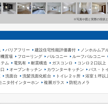
※写真や図と実際の現状
地
バリアフリー
建設住宅性能評価書付
ノンホルムア
濯機置場
フローリング
バルコニー
ルーフバルコニー
ステム
電気有
耐震構造
ガスコンロ
コンロ２口以上
３口
オープンキッチン
カウンターキッチン
バス・ト
座
洗面台
洗髪洗面化粧台
トイレ２ヶ所
浴室１坪以
Vモニタ付インターホン
複層ガラス
防犯カメラ