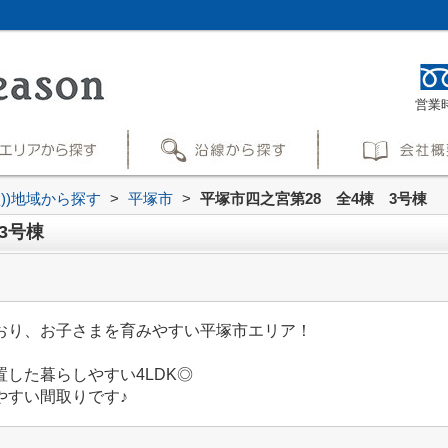
営業時
買))地域から探す
>
平塚市
>
平塚市四之宮第28 全4棟 3号棟
3号棟
おり、お子さまを育みやすい平塚市エリア！
）
した暮らしやすい4LDK◎
やすい間取りです♪