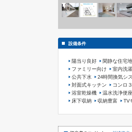
設備条件
陽当り良好
閑静な住宅
ファミリー向け
室内洗
公共下水
24時間換気シ
対面式キッチン
コンロ
浴室乾燥機
温水洗浄便
床下収納
収納豊富
T