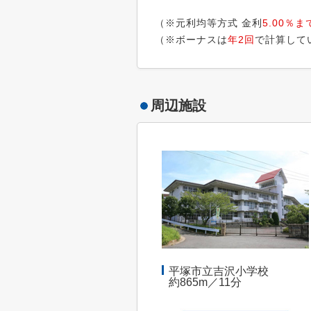
（※元利均等方式 金利
5.00％ま
（※ボーナスは
年2回
で計算して
周辺施設
平塚市立吉沢小学校
約865m／11分