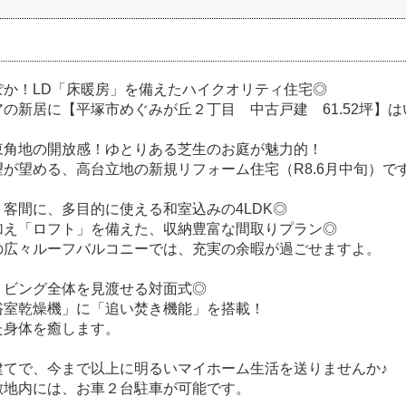
ぽか！LD「床暖房」を備えたハイクオリティ住宅◎
の新居に【平塚市めぐみが丘２丁目 中古戸建 61.52坪】は
東角地の開放感！ゆとりある芝生のお庭が魅力的！
が望める、高台立地の新規リフォーム住宅（R8.6月中旬）で
客間に、多目的に使える和室込みの4LDK◎
加え「ロフト」を備えた、収納豊富な間取りプラン◎
の広々ルーフバルコニーでは、充実の余暇が過ごせますよ。
リビング全体を見渡せる対面式◎
浴室乾燥機」に「追い焚き機能」を搭載！
た身体を癒します。
建てで、今まで以上に明るいマイホーム生活を送りませんか♪
敷地内には、お車２台駐車が可能です。