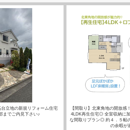
高台立地の新規リフォーム住宅
【間取り】北東角地の開放感
細部までご内見下さい♪
4LDK再生住宅◎ 全室収納
な間取りプラン◎ 約４．５帖
の余暇が