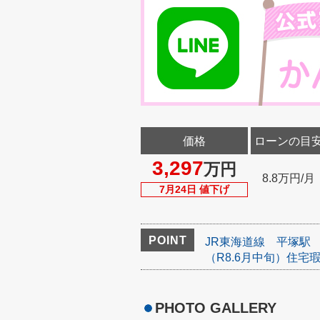
価格
ローンの目
3,297
万円
8.8万円/月
7月24日 値下げ
POINT
JR東海道線
平塚駅
（R8.6月中旬）住宅
PHOTO GALLERY