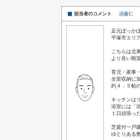
担当者のコメント
須藤仁
足元ぽっか
平塚市エリア
こちらは北
より良い眺望
育児・家事・
全室収納に
約４．５帖
キッチンは
浴室には「
１日頑張っ
芝庭付一戸
ゆとりある