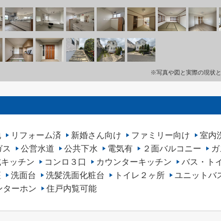
※写真や図と実際の現状
地
リフォーム済
新婚さん向け
ファミリー向け
室内
ガス
公営水道
公共下水
電気有
２面バルコニー
ガ
式キッチン
コンロ３口
カウンターキッチン
バス・ト
座
洗面台
洗髪洗面化粧台
トイレ２ヶ所
ユニットバ
ンターホン
住戸内覧可能