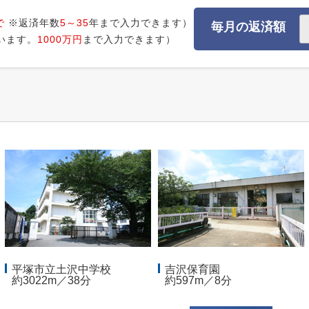
で
※返済年数
5～35
年まで入力できます）
毎月の返済額
います。
1000万円
まで入力できます）
平塚市立土沢中学校
吉沢保育園
約3022m／38分
約597m／8分