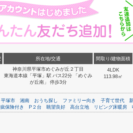
安
所在地/交通
間取り/建物面積
神奈川県平塚市めぐみが丘２丁目
4LDK
東海道本線「平塚」駅 バス22分 「めぐみ
113.98㎡
が丘南」 停歩3分
平塚市
湘南
おうち探し
ファミリー向き
子育て世代
瑕疵保険付き
P２台
眺望良好
高台立地
リビング床暖房