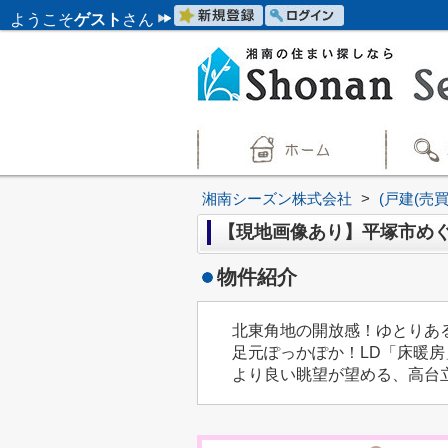
ようこそ
ゲスト
さん
湘南シーズン株式会社
>
(戸建(売
【現地画像あり】平塚市めぐ
物件紹介
北東角地の開放感！ゆとりあ
足元ぽっかぽか！LD「床暖房
より良い眺望が望める、高台立