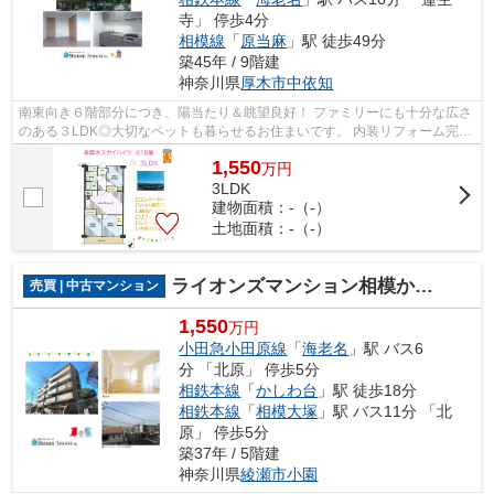
寺」 停歩4分
相模線
「
原当麻
」駅 徒歩49分
築45年 / 9階建
神奈川県
厚木市
中依知
南東向き６階部分につき、陽当たり＆眺望良好！ ファミリーにも十分な広さ
のある３LDK◎大切なペットも暮らせるお住まいです。 内装リフォーム完工
済(R7.10月)、ゆっくりご内見にいらし...
1,550
万
円
3LDK
建物面積：-（-）
土地面積：-（-）
ライオンズマンション相模かしわ台
売買 | 中古マンション
1,550
万円
小田急小田原線
「
海老名
」駅 バス6
分 「北原」 停歩5分
相鉄本線
「
かしわ台
」駅 徒歩18分
相鉄本線
「
相模大塚
」駅 バス11分 「北
原」 停歩5分
築37年 / 5階建
神奈川県
綾瀬市
小園