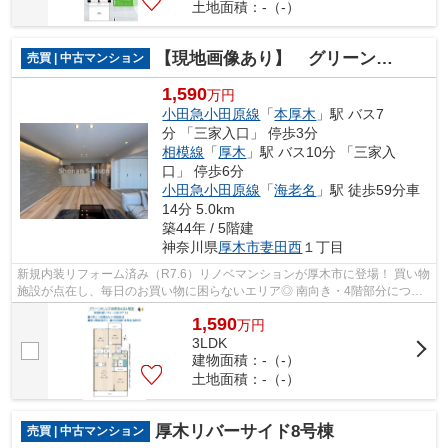
土地面積：-（-）
【現地画像あり】 グリーンヒルズ本厚木
売買 | 中古マンション
1,590
万円
小田急小田原線
「
本厚木
」駅 バス7
分 「三家入口」 停歩3分
相模線
「
厚木
」駅 バス10分 「三家入
口」 停歩6分
小田急小田原線
「
海老名
」駅 徒歩59分車
14分 5.0km
築44年 / 5階建
神奈川県
厚木市
妻田西
１丁目
新規内装リフォーム済み（R7.6）リノベマンションが厚木市に登場！ 買い物
施設が点在し、毎日のお買い物に困らないエリア◎ 南向き・4階部分につき
陽当たり良好♪ ぜひ現地ご内見くださ...
1,590
万
円
3LDK
建物面積：-（-）
土地面積：-（-）
厚木リバーサイド8号棟
売買 | 中古マンション