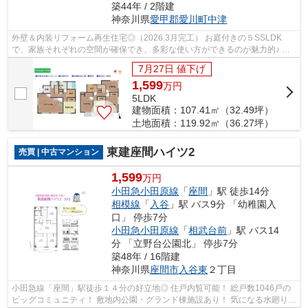
築44年 / 2階建
神奈川県
愛甲郡愛川町
中津
外壁＆内装リフォーム再生住宅◎（2026.3月完工） お庭付きの５SSLDK
で、家族それぞれの空間が確保でき、多彩な使い方ができるのが魅力的♪ 北
西角地につき、２方からの採光＆通風し良好...
7月27日 値下げ
1,599
万
円
5LDK
建物面積：107.41㎡（32.49坪）
土地面積：119.92㎡（36.27坪）
東建座間ハイツ2
売買 | 中古マンション
1,599
万円
小田急小田原線
「
座間
」駅 徒歩14分
相模線
「
入谷
」駅 バス9分 「幼稚園入
口」 停歩7分
小田急小田原線
「
相武台前
」駅 バス14
分 「立野台公園北」 停歩7分
築48年 / 16階建
神奈川県
座間市
入谷東
２丁目
小田急線「座間」駅徒歩１４分の好立地◎ 住戸内覧可能！ 総戸数1046戸の
ビッグコミュニティ！ 敷地内公園・グランド棟施設あり！ 気になる水廻りが