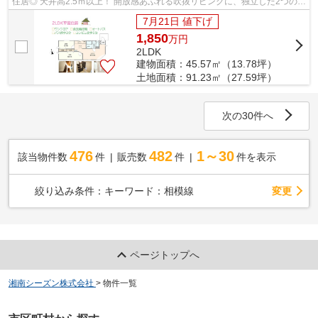
住居◎ 天井高2.5ｍ以上！ 開放感あふれる吹抜リビングに、独立した2つの居
室を併せ持つ2LDＫ◎ ぜひご内見下さ...
7月21日 値下げ
1,850
万
円
2LDK
建物面積：45.57㎡（13.78坪）
土地面積：91.23㎡（27.59坪）
次の30件へ
476
482
1～30
該当物件数
件
販売数
件
件を表示
変更
絞り込み条件：
キーワード：相模線
ページトップへ
湘南シーズン株式会社
>
物件一覧