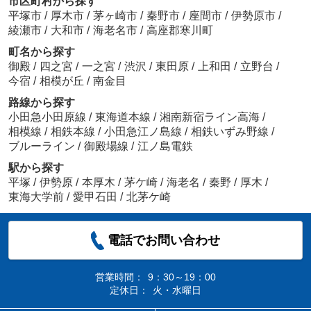
市区町村から探す
平塚市
/
厚木市
/
茅ヶ崎市
/
秦野市
/
座間市
/
伊勢原市
/
綾瀬市
/
大和市
/
海老名市
/
高座郡寒川町
町名から探す
御殿
/
四之宮
/
一之宮
/
渋沢
/
東田原
/
上和田
/
立野台
/
今宿
/
相模が丘
/
南金目
路線から探す
小田急小田原線
/
東海道本線
/
湘南新宿ライン高海
/
相模線
/
相鉄本線
/
小田急江ノ島線
/
相鉄いずみ野線
/
ブルーライン
/
御殿場線
/
江ノ島電鉄
駅から探す
平塚
/
伊勢原
/
本厚木
/
茅ケ崎
/
海老名
/
秦野
/
厚木
/
東海大学前
/
愛甲石田
/
北茅ケ崎
電話でお問い合わせ
営業時間：
9：30～19：00
定休日：
火・水曜日