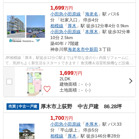
1,699
万円
小田急小田原線
「
海老名
」駅 バス6
分 「社家入口」 停歩4分
相模線
「
厚木
」駅 徒歩12分車4分 0.9km
小田急小田原線
「
本厚木
」駅 徒歩32分車
10分 2.5km
築40年 / 7階建
神奈川県
海老名市
中新田
３丁目
JR相模線「厚木」駅徒歩12分◎駅までは平坦な道のり♪ 内装リフォームに
て、気持ちよく新生活をスタートできます！ 食洗機＆浴室乾燥機など設備充
実☆ 「海老名」駅からもアクセス良好！ ...
1,699
万
円
2LDK
建物面積：-（-）
土地面積：-（-）
厚木市上荻野 中古戸建 86.28坪
売買 | 中古一戸建
1,700
万円
小田急小田原線
「
本厚木
」駅 バス33
分 「平山坂上」 停歩5分
相模線
「
厚木
」駅 徒歩146分車28分