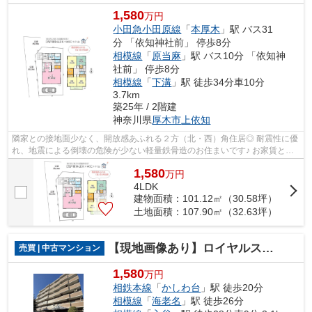
1,580
万円
小田急小田原線
「
本厚木
」駅 バス31
分 「依知神社前」 停歩8分
相模線
「
原当麻
」駅 バス10分 「依知神
社前」 停歩8分
相模線
「
下溝
」駅 徒歩34分車10分
3.7km
築25年 / 2階建
神奈川県
厚木市
上依知
隣家との接地面少なく、開放感あふれる２方（北・西）角住居◎ 耐震性に優
れ、地震による倒壊の危険が少ない軽量鉄骨造のお住まいです♪ お家賃と変
わらない月額お支払額で、夢のマイホ...
1,580
万
円
4LDK
建物面積：101.12㎡（30.58坪）
土地面積：107.90㎡（32.63坪）
【現地画像あり】ロイヤルステージ海老名
売買 | 中古マンション
1,580
万円
相鉄本線
「
かしわ台
」駅 徒歩20分
相模線
「
海老名
」駅 徒歩26分