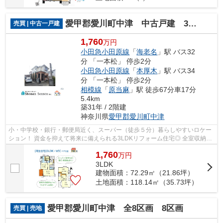
愛甲郡愛川町中津 中古戸建 35.73坪
売買 | 中古一戸建
1,760
万円
小田急小田原線
「
海老名
」駅 バス32
分 「一本松」 停歩2分
小田急小田原線
「
本厚木
」駅 バス34
分 「一本松」 停歩2分
相模線
「
原当麻
」駅 徒歩67分車17分
5.4km
築31年 / 2階建
神奈川県
愛甲郡愛川町
中津
小・中学校・銀行・郵便局近く、スーパー（徒歩５分）暮らしやすいロケー
ション！ 資金を抑えて将来に備えられる3LDKリフォーム住宅◎ 全室収納に
加え、収納の自由度高い「WIC」をご用...
1,760
万
円
3LDK
建物面積：72.29㎡（21.86坪）
土地面積：118.14㎡（35.73坪）
愛甲郡愛川町中津 全8区画 8区画
売買 | 売地