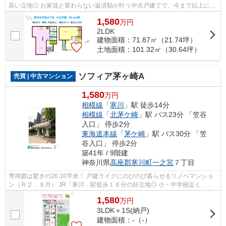
高い立地◎ お家賃と変わらない返済額が叶う中古戸建てで、今まで以上に明
るい新生活をお迎えしませんか！ ぜひ...
1,580
万
円
2LDK
建物面積：71.87㎡（21.74坪）
土地面積：101.32㎡（30.64坪）
ソフィア茅ヶ崎A
売買 | 中古マンション
1,580
万円
相模線
「
寒川
」駅 徒歩14分
相模線
「
北茅ケ崎
」駅 バス23分 「笠谷
入口」 停歩2分
東海道本線
「
茅ケ崎
」駅 バス30分 「笠
谷入口」 停歩2分
築41年 / 9階建
神奈川県
高座郡寒川町
一之宮
７丁目
専用庭は驚きの26.10平米！ 戸建ライクにのびのび暮らせるリノベマンショ
ン（Ｒ２．９月） JR「寒川」駅徒歩１６分の好立地◎ 小・中学校近く、中
河原公園（徒歩４分）子育て環境も良好...
1,580
万
円
3LDK＋1S(納戸)
建物面積：-（-）