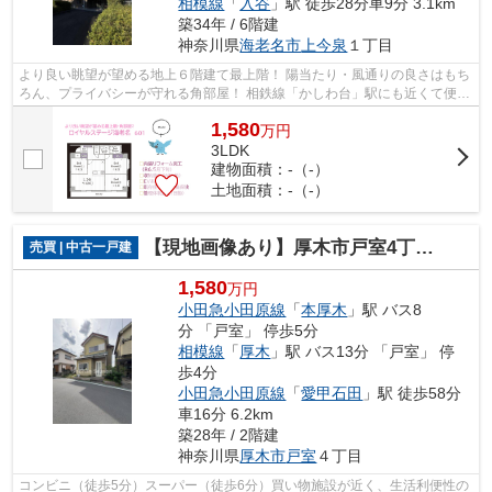
相模線
「
入谷
」駅 徒歩28分車9分 3.1km
築34年 / 6階建
神奈川県
海老名市
上今泉
１丁目
より良い眺望が望める地上６階建て最上階！ 陽当たり・風通りの良さはもち
ろん、プライバシーが守れる角部屋！ 相鉄線「かしわ台」駅にも近くて便利
な3LDKリノベマンション（R6.5月）...
1,580
万
円
3LDK
建物面積：-（-）
土地面積：-（-）
【現地画像あり】厚木市戸室4丁目 中古戸建 30.64坪
売買 | 中古一戸建
1,580
万円
小田急小田原線
「
本厚木
」駅 バス8
分 「戸室」 停歩5分
相模線
「
厚木
」駅 バス13分 「戸室」 停
歩4分
小田急小田原線
「
愛甲石田
」駅 徒歩58分
車16分 6.2km
築28年 / 2階建
神奈川県
厚木市
戸室
４丁目
コンビニ（徒歩5分）スーパー（徒歩6分）買い物施設が近く、生活利便性の