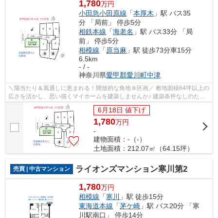
1,780
万円
小田急小田原線
「
本厚木
」駅 バス35
分 「局前」 停歩5分
相鉄本線
「
海老名
」駅 バス33分 「局
前」 停歩5分
相模線
「
原当麻
」駅 徒歩73分車15分
6.5km
- / -
神奈川県
愛甲郡愛川町
中津
＼陽当たり＆風通しに恵まれる！開放的な角地８区画／ 敷地面積64坪以上の
広さを活かし、思い描くマイホームを建築しませんか♪ 建築条件なしのた
め、お好きなハウスメーカーを選択いた...
6月18日 値下げ
1,780
万
円
-
建物面積：-（-）
土地面積：212.07㎡（64.15坪）
ライオンズマンション寒川第2
売買 | 中古マンション
1,780
万円
相模線
「
寒川
」駅 徒歩15分
東海道本線
「
茅ケ崎
」駅 バス20分 「寒
川駅南口」 停歩14分