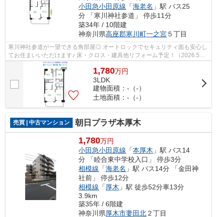
小田急小田原線
「
海老名
」駅 バス25
分 「寒川神社参道」 停歩11分
築34年 / 10階建
神奈川県
高座郡寒川町
一之宮
５丁目
寒川神社参道が一望できる角部屋◎ オートロックでセキュリティ面も安心し
てお住まいいただけます♪ 床・クロス・建具他リフォーム予定！（2026.5
月） 詳細はお気軽にお問い合わせくださ...
1,780
万
円
3LDK
建物面積：-（-）
土地面積：-（-）
朝日プラザ本厚木
売買 | 中古マンション
1,780
万円
小田急小田原線
「
本厚木
」駅 バス14
分 「睦合東中学校入口」 停歩3分
相模線
「
海老名
」駅 バス14分 「金田神
社前」 停歩12分
相模線
「
厚木
」駅 徒歩52分車13分
3.9km
築35年 / 6階建
神奈川県
厚木市
妻田北
２丁目