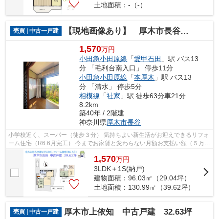
土地面積：-（-）
【現地画像あり】 厚木市長谷 中古戸建 39.62坪
売買 | 中古一戸建
1,570
万円
小田急小田原線
「
愛甲石田
」駅 バス13
分 「毛利台南入口」 停歩11分
小田急小田原線
「
本厚木
」駅 バス13
分 「清水」 停歩5分
相模線
「
社家
」駅 徒歩63分車21分
8.2km
築40年 / 2階建
神奈川県
厚木市
長谷
小学校近く、スーパー（徒歩３分） 気持ちよい新生活がお迎えできるリフォ
ーム住宅（R6.6月完工） 今までお家賃と変わらない月額お支払い額（５万円
台）で、一生に一度のマイホームを...
1,570
万
円
3LDK＋1S(納戸)
建物面積：96.03㎡（29.04坪）
土地面積：130.99㎡（39.62坪）
厚木市上依知 中古戸建 32.63坪
売買 | 中古一戸建