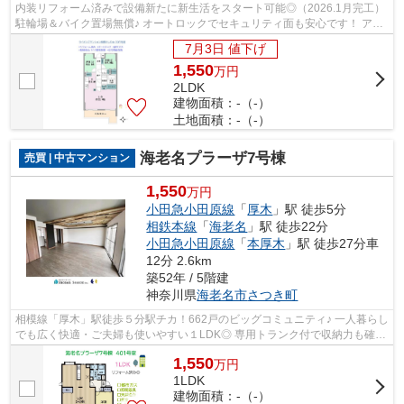
内装リフォーム済みで設備新たに新生活をスタート可能◎（2026.1月完工）
駐輪場＆バイク置場無償♪ オートロックでセキュリティ面も安心です！ アフ
ターサービス保証＆住宅瑕疵保険付き...
7月3日 値下げ
1,550
万
円
2LDK
建物面積：-（-）
土地面積：-（-）
海老名プラーザ7号棟
売買 | 中古マンション
1,550
万円
小田急小田原線
「
厚木
」駅 徒歩5分
相鉄本線
「
海老名
」駅 徒歩22分
小田急小田原線
「
本厚木
」駅 徒歩27分車
12分 2.6km
築52年 / 5階建
神奈川県
海老名市
さつき町
相模線「厚木」駅徒歩５分駅チカ！662戸のビッグコミュニティ♪ 一人暮らし
でも広く快適・ご夫婦も使いやすい１LDK◎ 専用トランク付で収納力も確保
し、リフォーム済みの為新生活をすぐ...
1,550
万
円
1LDK
建物面積：-（-）