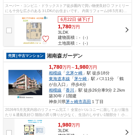
スーパー・コンビニ・ドラックストア徒歩圏内で買い物便良好◎ ファミリー
にも十分な広さのある３LDKのお住まいです。 内装リフォーム(r8.5月末)で
気持ちよく新生活をお迎えいただけま...
6月22日 値下げ
1,780
万
円
3LDK
建物面積：-（-）
土地面積：-（-）
湘南森ガーデン
売買 | 中古マンション
1,780
1,980
万円～
万円
相模線
「
北茅ケ崎
」駅 徒歩18分
東海道本線
「
茅ケ崎
」駅 バス11分 「鶴
が台入口」 停歩4分
相模線
「
香川
」駅 徒歩26分車9分 2.2km
築30年 / 1階建
神奈川県
茅ヶ崎市
高田
１丁目
2026年5月充実内容のリフォーム完工！ 全室がバルコニーに面しており陽当
たり＆通風良好◎ 階段の昇り降りが少なく、生活のしやすい1階部分！ 小・
中学校が近く子育て世代にも嬉しい住...
1,980
万
円
3LDK