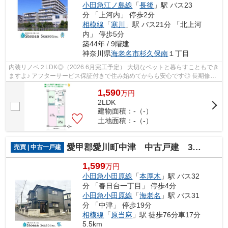
小田急江ノ島線
「
長後
」駅 バス23
分 「上河内」 停歩2分
相模線
「
寒川
」駅 バス21分 「北上河
内」 停歩5分
築44年 / 9階建
神奈川県
海老名市
杉久保南
１丁目
内装リノベ２LDK◎（2026.6月完工予定） 大切なペットと暮らすこともでき
ますよ♪ アフターサービス保証付きで住み始めてからも安心です◎ 長期修繕
計画・共用部修繕履歴有り！ 「海老名...
1,590
万
円
2LDK
建物面積：-（-）
土地面積：-（-）
愛甲郡愛川町中津 中古戸建 36.27坪
売買 | 中古一戸建
1,599
万円
小田急小田原線
「
本厚木
」駅 バス32
分 「春日台一丁目」 停歩4分
小田急小田原線
「
海老名
」駅 バス31
分 「中津」 停歩19分
相模線
「
原当麻
」駅 徒歩76分車17分
5.5km