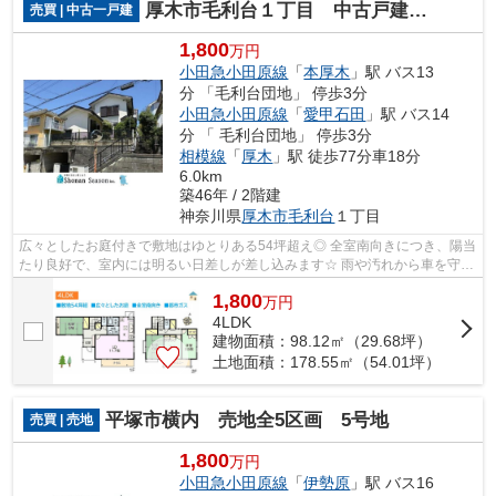
厚木市毛利台１丁目 中古戸建 54.01坪
売買 | 中古一戸建
1,800
万円
小田急小田原線
「
本厚木
」駅 バス13
分 「毛利台団地」 停歩3分
小田急小田原線
「
愛甲石田
」駅 バス14
分 「 毛利台団地」 停歩3分
相模線
「
厚木
」駅 徒歩77分車18分
6.0km
築46年 / 2階建
神奈川県
厚木市
毛利台
１丁目
広々としたお庭付きで敷地はゆとりある54坪超え◎ 全室南向きにつき、陽当
たり良好で、室内には明るい日差しが差し込みます☆ 雨や汚れから車を守っ
てくれるカースペース！ 都市ガスのた...
1,800
万
円
4LDK
建物面積：98.12㎡（29.68坪）
土地面積：178.55㎡（54.01坪）
平塚市横内 売地全5区画 5号地
売買 | 売地
1,800
万円
小田急小田原線
「
伊勢原
」駅 バス16