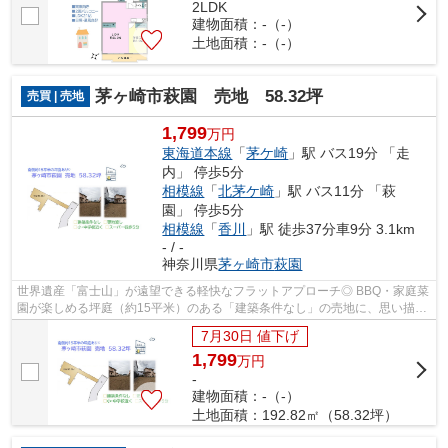
2LDK
建物面積：-（-）
土地面積：-（-）
茅ヶ崎市萩園 売地 58.32坪
売買 | 売地
1,799
万円
東海道本線
「
茅ケ崎
」駅 バス19分 「走
内」 停歩5分
相模線
「
北茅ケ崎
」駅 バス11分 「萩
園」 停歩5分
相模線
「
香川
」駅 徒歩37分車9分 3.1km
- / -
神奈川県
茅ヶ崎市
萩園
世界遺産「富士山」が遠望できる軽快なフラットアプローチ◎ BBQ・家庭菜
園が楽しめる坪庭（約15平米）のある「建築条件なし」の売地に、思い描く
理想のマイホームを建築しませんか♪ ぜ...
7月30日 値下げ
1,799
万
円
-
建物面積：-（-）
土地面積：192.82㎡（58.32坪）