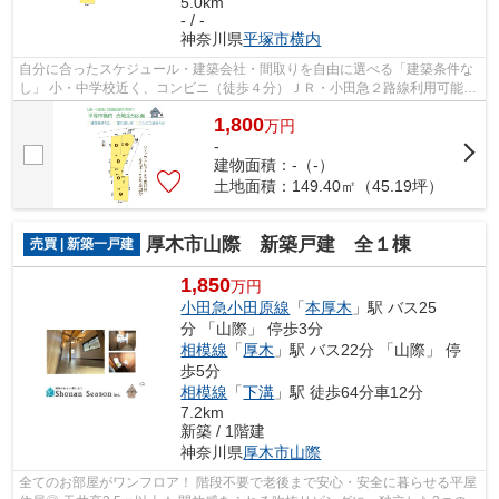
5.0km
- / -
神奈川県
平塚市
横内
自分に合ったスケジュール・建築会社・間取りを自由に選べる「建築条件な
し」 小・中学校近く、コンビニ（徒歩４分）ＪＲ・小田急２路線利用可能！
造成済で、即お引渡しも可能です。 ...
1,800
万
円
-
建物面積：-（-）
土地面積：149.40㎡（45.19坪）
厚木市山際 新築戸建 全１棟
売買 | 新築一戸建
1,850
万円
小田急小田原線
「
本厚木
」駅 バス25
分 「山際」 停歩3分
相模線
「
厚木
」駅 バス22分 「山際」 停
歩5分
相模線
「
下溝
」駅 徒歩64分車12分
7.2km
新築 / 1階建
神奈川県
厚木市
山際
全てのお部屋がワンフロア！ 階段不要で老後まで安心・安全に暮らせる平屋