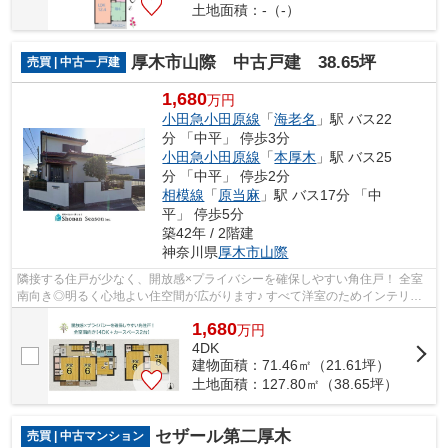
土地面積：-（-）
厚木市山際 中古戸建 38.65坪
売買 | 中古一戸建
1,680
万円
小田急小田原線
「
海老名
」駅 バス22
分 「中平」 停歩3分
小田急小田原線
「
本厚木
」駅 バス25
分 「中平」 停歩2分
相模線
「
原当麻
」駅 バス17分 「中
平」 停歩5分
築42年 / 2階建
神奈川県
厚木市
山際
隣接する住戸が少なく、開放感×プライバシーを確保しやすい角住戸！ 全室
南向き◎明るく心地よい住空間が広がります♪ すべて洋室のためインテリア
の統一感を楽しめる住まい☆ コンビニ（...
1,680
万
円
4DK
建物面積：71.46㎡（21.61坪）
土地面積：127.80㎡（38.65坪）
セザール第二厚木
売買 | 中古マンション