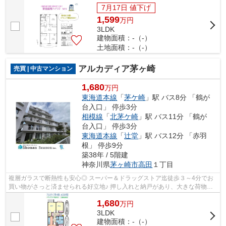
一新された新規リノベマンション（R8...
7月17日 値下げ
1,599
万
円
3LDK
建物面積：-（-）
土地面積：-（-）
アルカディア茅ヶ崎
売買 | 中古マンション
1,680
万円
東海道本線
「
茅ケ崎
」駅 バス8分 「鶴が
台入口」 停歩3分
相模線
「
北茅ケ崎
」駅 バス11分 「鶴が
台入口」 停歩3分
東海道本線
「
辻堂
」駅 バス12分 「赤羽
根」 停歩9分
築38年 / 5階建
神奈川県
茅ヶ崎市
高田
１丁目
複層ガラスで断熱性も安心◎ スーパー＆ドラッグストア迄徒歩３～4分でお
買い物がさっと済ませられる好立地♪ 押し入れと納戸があり、大きな荷物も
スッキリ片付く！ 湘南・茅ヶ崎で新生...
1,680
万
円
3LDK
建物面積：-（-）