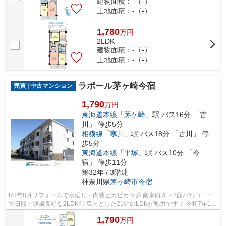
建物面積：-（-）
土地面積：-（-）
1,780
万
円
2LDK
建物面積：-（-）
土地面積：-（-）
ラポール茅ヶ崎今宿
売買 | 中古マンション
1,790
万円
東海道本線
「
茅ケ崎
」駅 バス16分 「古
川」 停歩5分
相模線
「
寒川
」駅 バス18分 「古川」 停
歩5分
東海道本線
「
平塚
」駅 バス10分 「今
宿」 停歩11分
築32年 / 3階建
神奈川県
茅ヶ崎市
今宿
R8年8月リフォームで水廻り・内装ピカピカ☆彡 南東向き・2面バルコニー
で日照・通風良好な2LDK◎ 広々とした21帖のLDKが魅力です！ 令和7年12
月に大規模修繕工事が完了済みと安心です! ...
1,790
万
円