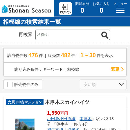
閲覧履歴
お気に入り
メニュー
0
0
相模線の検索結果一覧
再検索
476
482
1～30
該当物件数
件
販売数
件
件を表示
変更
絞り込み条件：
キーワード：相模線
販売物件のみ
本厚木スカイハイツ
売買 | 中古マンション
1,550
万円
小田急小田原線
「
本厚木
」駅 バス18
分 「蓮生寺」 停歩4分
相鉄本線
「
海老名
」駅 バス16分 「蓮生