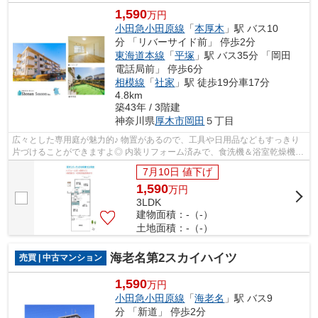
1,590
万円
小田急小田原線
「
本厚木
」駅 バス10
分 「リバーサイド前」 停歩2分
東海道本線
「
平塚
」駅 バス35分 「岡田
電話局前」 停歩6分
相模線
「
社家
」駅 徒歩19分車17分
4.8km
築43年 / 3階建
神奈川県
厚木市
岡田
５丁目
広々とした専用庭が魅力的♪ 物置があるので、工具や日用品などもすっきり
片づけることができますよ◎ 内装リフォーム済みで、食洗機＆浴室乾燥機な
ど設備も充実！ 前面に棟がない南西向...
7月10日 値下げ
1,590
万
円
3LDK
建物面積：-（-）
土地面積：-（-）
海老名第2スカイハイツ
売買 | 中古マンション
1,590
万円
小田急小田原線
「
海老名
」駅 バス9
分 「新道」 停歩2分