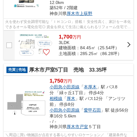
12.0km
築52年 / 2階建
神奈川県
厚木市
上荻野
火を使わず安全調理可能な「ＩＨコンロ」搭載！ 安全性高く、家計を一本化
できるオール電化住宅◎ 資金を抑えて生活に備えられるリフォーム住宅で、
今まで以上に快適なマイホーム生活を...
1,700
万
円
3LDK
建物面積：84.45㎡（25.54坪）
土地面積：285.25㎡（86.28坪）
厚木市戸室5丁目 売地 33.35坪
売買 | 売地
1,750
万円
小田急小田原線
「
本厚木
」駅 バス8
分 「緑ヶ丘1丁目」 停歩4分
相模線
「
厚木
」駅 バス12分 「アンリツ
前」 停歩8分
小田急小田原線
「
愛甲石田
」駅 徒歩56分
車16分 5.6km
- / -
神奈川県
厚木市
戸室
５丁目
＼周辺に買い物施設が点在する暮らしやすいロケーション／ 「建築条件な