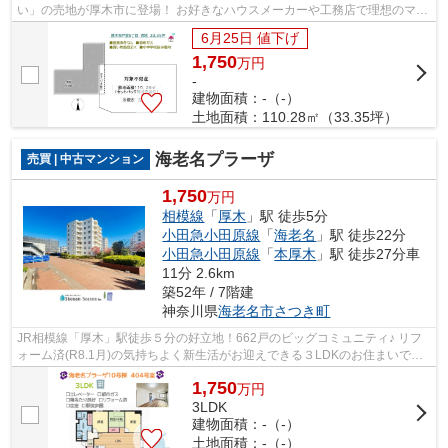
い」の売地が厚木市に登場！ お好きなハウスメーカーや工務店で理想のマイ
ホームを建築可能◎ 小・中学校が徒歩...
6月25日 値下げ
1,750
万
円
-
建物面積：-（-）
土地面積：110.28㎡（33.35坪）
海老名プラーザ
売買 | 中古マンション
1,750
万円
相模線
「
厚木
」駅 徒歩5分
小田急小田原線
「
海老名
」駅 徒歩22分
小田急小田原線
「
本厚木
」駅 徒歩27分車
11分 2.6km
築52年 / 7階建
神奈川県
海老名市
さつき町
JR相模線「厚木」駅徒歩５分の好立地！662戸のビッグコミュニティ♪ リフ
ォーム済(R8.1月)の気持ちよく新生活がお迎えできる３LDKのお住まいで
す。 中階層でも昇降楽々安心のエレベータ...
1,750
万
円
3LDK
建物面積：-（-）
土地面積：-（-）