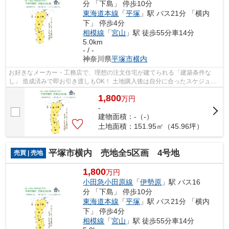
分 「下島」 停歩10分
東海道本線
「
平塚
」駅 バス21分 「横内
下」 停歩4分
相模線
「
宮山
」駅 徒歩55分車14分
5.0km
- / -
神奈川県
平塚市
横内
お好きなメーカー・工務店で、理想の注文住宅が建てられる「建築条件な
し」 造成済みで即お引き渡しもOK！ 土地購入後は自分に合ったスケジュー
ルで工事進行もスムーズです♪ ぜひ現地...
1,800
万
円
-
建物面積：-（-）
土地面積：151.95㎡（45.96坪）
平塚市横内 売地全5区画 4号地
売買 | 売地
1,800
万円
小田急小田原線
「
伊勢原
」駅 バス16
分 「下島」 停歩10分
東海道本線
「
平塚
」駅 バス21分 「横内
下」 停歩4分
相模線
「
宮山
」駅 徒歩55分車14分