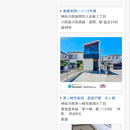
東建座間ハイツ2号棟
神奈川県座間市入谷東２丁目
小田急小田原線「座間」駅 徒歩14分
築48年
茅ヶ崎市南湖 新築戸建 全１棟
神奈川県茅ヶ崎市南湖６丁目
東海道本線「茅ケ崎」駅 バス9分 「仲
町」 停歩6分
新築