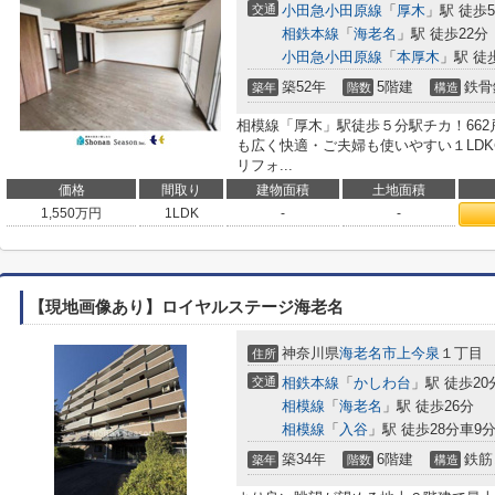
交通
小田急小田原線
「
厚木
」駅 徒歩
相鉄本線
「
海老名
」駅 徒歩22分
小田急小田原線
「
本厚木
」駅 徒歩
築52年
5階建
鉄骨
築年
階数
構造
相模線「厚木」駅徒歩５分駅チカ！662
も広く快適・ご夫婦も使いやすい１LD
リフォ...
価格
間取り
建物面積
土地面積
1,550
万円
1LDK
-
-
【現地画像あり】ロイヤルステージ海老名
神奈川県
海老名市
上今泉
１丁目
住所
交通
相鉄本線
「
かしわ台
」駅 徒歩20
相模線
「
海老名
」駅 徒歩26分
相模線
「
入谷
」駅 徒歩28分車9分 
築34年
6階建
鉄筋
築年
階数
構造