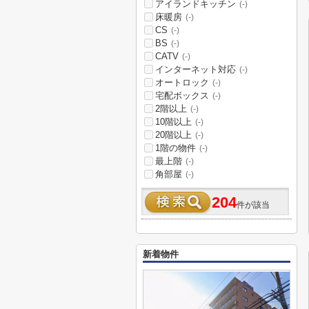
アイランドキッチン
(-)
床暖房
(-)
CS
(-)
BS
(-)
CATV
(-)
インターネット対応
(-)
オートロック
(-)
宅配ボックス
(-)
2階以上
(-)
10階以上
(-)
20階以上
(-)
1階の物件
(-)
最上階
(-)
角部屋
(-)
204
件が該当
新着物件