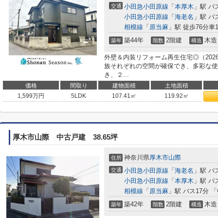
交通
小田急小田原線
「
本厚木
」駅 バ
小田急小田原線
「
海老名
」駅 バ
相模線
「
原当麻
」駅 徒歩76分車17
築44年
2階建
木造
築年
階数
構造
外壁＆内装リフォーム再生住宅◎（2026
族それぞれの空間が確保でき、多彩な使
き、２...
価格
間取り
建物面積
土地面積
1,599
万円
5LDK
107.41㎡
119.92㎡
厚木市山際 中古戸建 38.65坪
神奈川県
厚木市
山際
住所
交通
小田急小田原線
「
海老名
」駅 バ
小田急小田原線
「
本厚木
」駅 バ
相模線
「
原当麻
」駅 バス17分 
築42年
2階建
木造
築年
階数
構造