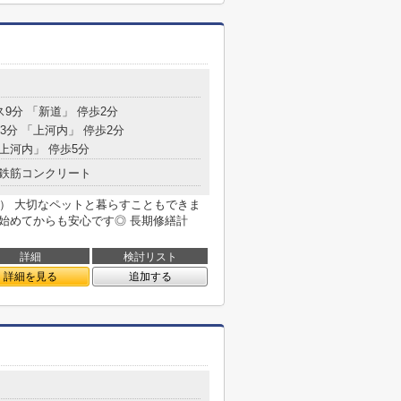
目
ス9分 「新道」 停歩2分
23分 「上河内」 停歩2分
北上河内」 停歩5分
鉄筋コンクリート
予定） 大切なペットと暮らすこともできま
み始めてからも安心です◎ 長期修繕計
詳細
検討リスト
詳細を見る
追加する