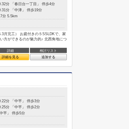
ス32分 「春日台一丁目」 停歩4分
ス31分 「中津」 停歩19分
分 5.5km
.3月完工） お庭付きの５SSLDKで、家
い方ができるのが魅力的♪ 北西角地につ
詳細
検討リスト
詳細を見る
追加する
ス22分 「中平」 停歩3分
ス25分 「中平」 停歩2分
「中平」 停歩5分