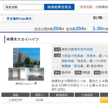
「海老名駅」
の検索
並び順：
空き物件のみ表示
204
204
1-30
該当公開件数
件 販売数
件
件
本厚木スカイハイツ
神奈川県
厚木市
中依知
住所
交通
小田急小田原線
「
本厚木
」駅 バ
相鉄本線
「
海老名
」駅 バス16分
相模線
「
原当麻
」駅 徒歩49分
築45年
9階建
鉄骨
築年
階数
構造
南東向き６階部分につき、陽当たり＆眺
ある３LDK◎大切なペットも暮らせる
(R7.10月)...
価格
間取り
建物面積
土地面積
1,550
万円
3LDK
-
-