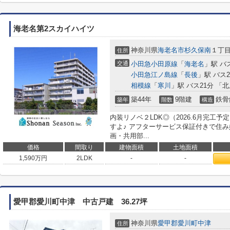
海老名第2スカイハイツ
神奈川県
海老名市
杉久保南
１丁
住所
交通
小田急小田原線
「
海老名
」駅 バ
小田急江ノ島線
「
長後
」駅 バス
相模線
「
寒川
」駅 バス21分 「
築44年
9階建
鉄骨
築年
階数
構造
内装リノベ２LDK◎（2026.6月完工
すよ♪ アフターサービス保証付きで住
画・共用部...
価格
間取り
建物面積
土地面積
1,590
万円
2LDK
-
-
愛甲郡愛川町中津 中古戸建 36.27坪
神奈川県
愛甲郡愛川町
中津
住所