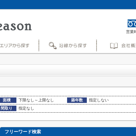
営業時
面積
下限なし～上限なし
築年数
指定しない
間取り
指定なし
フリーワード検索