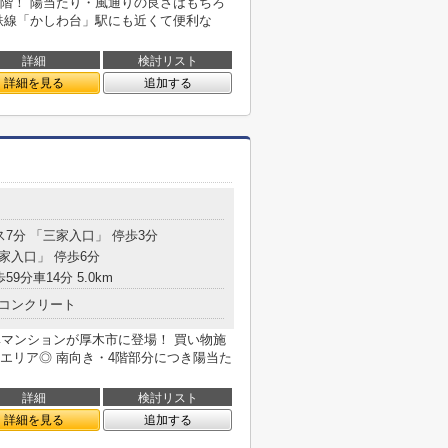
階！ 陽当たり・風通りの良さはもちろ
鉄線「かしわ台」駅にも近くて便利な
詳細
検討リスト
詳細を見る
追加する
ス7分 「三家入口」 停歩3分
三家入口」 停歩6分
59分車14分 5.0km
コンクリート
ベマンションが厚木市に登場！ 買い物施
エリア◎ 南向き・4階部分につき陽当た
詳細
検討リスト
詳細を見る
追加する