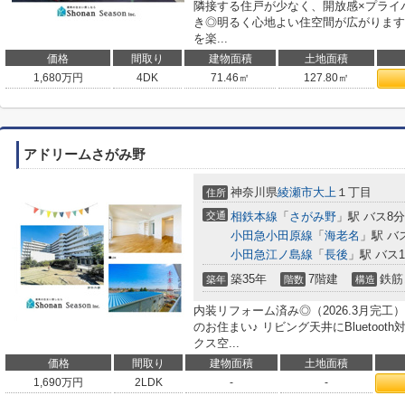
隣接する住戸が少なく、開放感×プライ
き◎明るく心地よい住空間が広がります
を楽...
価格
間取り
建物面積
土地面積
1,680
万円
4DK
71.46㎡
127.80㎡
アドリームさがみ野
神奈川県
綾瀬市
大上
１丁目
住所
交通
相鉄本線
「
さがみ野
」駅 バス8分
小田急小田原線
「
海老名
」駅 バ
小田急江ノ島線
「
長後
」駅 バス1
築35年
7階建
鉄筋
築年
階数
構造
内装リフォーム済み◎（2026.3月完
のお住まい♪ リビング天井にBluetoo
クス空...
価格
間取り
建物面積
土地面積
1,690
万円
2LDK
-
-