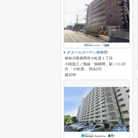
ボヌールガーデン南林間
神奈川県座間市小松原１丁目
小田急江ノ島線「南林間」駅 バス10
分 「小松原」 停歩2分
築33年