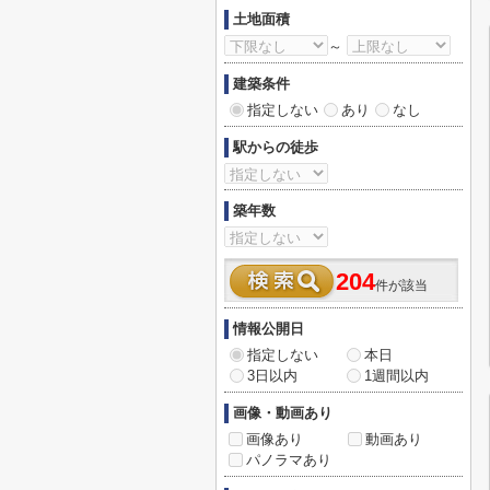
土地面積
～
建築条件
指定しない
あり
なし
駅からの徒歩
築年数
204
件が該当
情報公開日
指定しない
本日
3日以内
1週間以内
画像・動画あり
画像あり
動画あり
パノラマあり