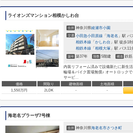
ライオンズマンション相模かしわ台
神奈川県
綾瀬市
小園
住所
交通
小田急小田原線
「
海老名
」駅 バ
相鉄本線
「
かしわ台
」駅 徒歩18
相鉄本線
「
相模大塚
」駅 バス11
築37年
5階建
鉄筋
築年
階数
構造
内装リフォーム済みで設備新たに新生活を
輪場＆バイク置場無償♪ オートロック
サービ...
価格
間取り
建物面積
土地面積
1,550
万円
2LDK
-
-
海老名プラーザ7号棟
神奈川県
海老名市
さつき町
住所