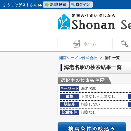
ようこそ
ゲスト
さん
湘南シーズン株式会社
>
物件一覧
海老名駅の検索結果一覧
キーワード
海老名駅
価格
下限なし～上限なし
駅徒歩
指定しない
設備条件
指定なし