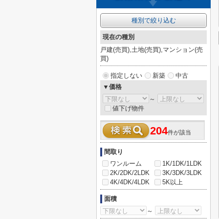
種別で絞り込む
現在の種別
戸建(売買),土地(売買),マンション(売
買)
指定しない
新築
中古
▼価格
～
値下げ物件
204
件が該当
間取り
ワンルーム
1K/1DK/1LDK
2K/2DK/2LDK
3K/3DK/3LDK
4K/4DK/4LDK
5K以上
面積
～