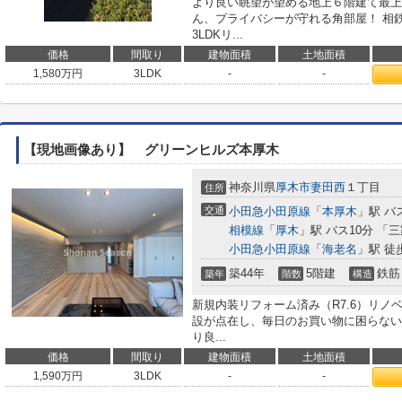
より良い眺望が望める地上６階建て最上
ん、プライバシーが守れる角部屋！ 相
3LDKリ...
価格
間取り
建物面積
土地面積
1,580
万円
3LDK
-
-
【現地画像あり】 グリーンヒルズ本厚木
神奈川県
厚木市
妻田西
１丁目
住所
交通
小田急小田原線
「
本厚木
」駅 バ
相模線
「
厚木
」駅 バス10分 「
小田急小田原線
「
海老名
」駅 徒歩
築44年
5階建
鉄筋
築年
階数
構造
新規内装リフォーム済み（R7.6）リノ
設が点在し、毎日のお買い物に困らない
り良...
価格
間取り
建物面積
土地面積
1,590
万円
3LDK
-
-