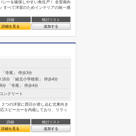
バシーを確保しやすい角住戸！ 全室南向
♪ すべて洋室のためインテリアの統一感
詳細
検討リスト
詳細を見る
追加する
 「寺尾」 停歩3分
ス16分 「綾北小学校前」 停歩4分
8分 「寺尾」 停歩4分
コンクリート
工） ２つの洋室に西日が差し込む北東向き
th対応スピーカーを内蔵しており、リラッ
詳細
検討リスト
詳細を見る
追加する