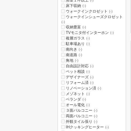
浴室１坪以上
(-)
床下収納
(-)
ウォークインクロゼット
(-)
ウォークインシューズクロゼット
(-)
収納豊富
(-)
TVモニタ付インターホン
(-)
複層ガラス
(-)
駐車場あり
(-)
南向き
(-)
南道路
(-)
角地
(-)
自由設計対応
(-)
ペット相談
(-)
デザイナーズ
(-)
リフォーム済
(-)
リノベーション済
(-)
メゾネット
(-)
ベランダ
(-)
オール電化
(-)
３面バルコニー
(-)
両面バルコニー
(-)
外観タイル張り
(-)
IHクッキングヒーター
(-)