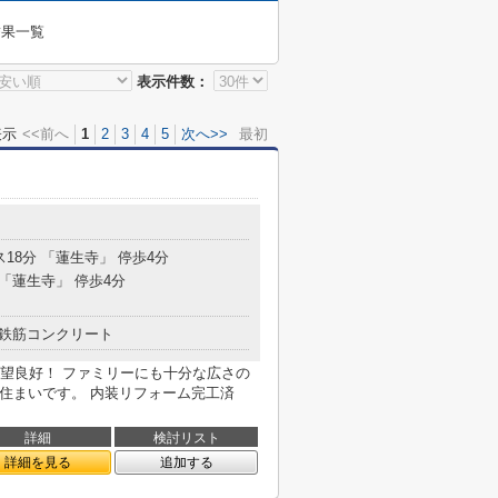
結果一覧
表示件数：
表示
<<前へ
1
2
3
4
5
次へ>>
最初
ス18分 「蓮生寺」 停歩4分
 「蓮生寺」 停歩4分
鉄筋コンクリート
望良好！ ファミリーにも十分な広さの
お住まいです。 内装リフォーム完工済
詳細
検討リスト
詳細を見る
追加する