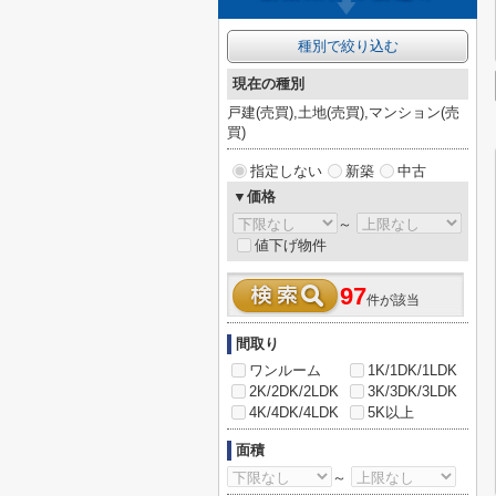
種別で絞り込む
現在の種別
戸建(売買),土地(売買),マンション(売
買)
指定しない
新築
中古
▼価格
～
値下げ物件
97
件が該当
間取り
ワンルーム
1K/1DK/1LDK
2K/2DK/2LDK
3K/3DK/3LDK
4K/4DK/4LDK
5K以上
面積
～