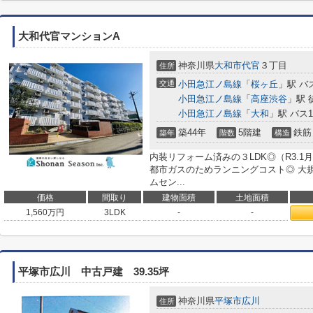
大和代官マンションA
神奈川県
大和市
代官
３丁目
住所
交通
小田急江ノ島線
「
桜ヶ丘
」駅 バ
小田急江ノ島線
「
高座渋谷
」駅 徒
小田急江ノ島線
「
大和
」駅 バス
築44年
5階建
鉄筋
築年
階数
構造
内装リフォーム済みの３LDK◎（R3.
都市ガスのためランニングコスト◎ 大
ムセン...
価格
間取り
建物面積
土地面積
1,560
万円
3LDK
-
-
平塚市広川 中古戸建 39.35坪
神奈川県
平塚市
広川
住所