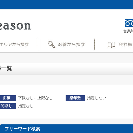
営業時
果一覧
面積
下限なし～上限なし
築年数
指定しない
間取り
指定なし
フリーワード検索