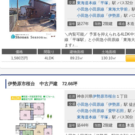
交通
東海道本線
「
平塚
」駅 バス32分
小田急小田原線
「
東海大学前
」駅
小田急小田原線
「
伊勢原
」駅 バ
築27年
2階建
木造
築年
階数
構造
＼内覧可能／ 予算を抑えられる4LDK中
線「平塚駅」と小田急小田原線「東海大
ます♪...
価格
間取り
建物面積
土地面積
1,580
万円
4LDK
89.23㎡
130.10㎡
伊勢原市桜台 中古戸建 72.66坪
神奈川県
伊勢原市
桜台
１丁目
住所
交通
小田急小田原線
「
伊勢原
」駅 徒
小田急小田原線
「
愛甲石田
」駅 
東海道本線
「
平塚
」駅 バス30分
築44年
2階建
木造
築年
階数
構造