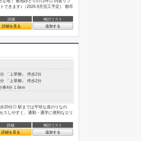
立地！ 敷地ゆとりの72坪◎ 内装リフ
きます♪（2026.9月完工予定） 都市
詳細
検討リスト
詳細を見る
追加する
6分 「上草柳」 停歩2分
5分 「上草柳」 停歩2分
車4分 1.6km
歩20分◎ 駅までは平坦な道のりなの
クセスしやすく、通勤・通学に便利なエリ
詳細
検討リスト
詳細を見る
追加する