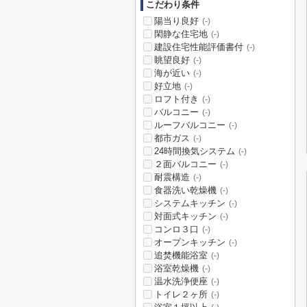
こだわり条件
陽当り良好
(-)
閑静な住宅地
(-)
建設住宅性能評価書付
(-)
眺望良好
(-)
海が近い
(-)
好立地
(-)
ロフト付き
(-)
バルコニー
(-)
ルーフバルコニー
(-)
都市ガス
(-)
24時間換気システム
(-)
２面バルコニー
(-)
耐震構造
(-)
食器洗い乾燥機
(-)
システムキッチン
(-)
対面式キッチン
(-)
コンロ３口
(-)
オープンキッチン
(-)
追焚機能浴室
(-)
浴室乾燥機
(-)
温水洗浄便座
(-)
トイレ２ヶ所
(-)