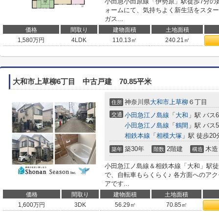
小田急小田原線「伊勢原」駅徒歩7分の好
ォームにて、気持ちよく新生活をスタートで
ガス...
価格
間取り
建物面積
土地面積
1,580
万円
4LDK
110.13㎡
240.21㎡
大和市上草柳6丁目 中古戸建 70.85平米
神奈川県
大和市
上草柳
６丁目
住所
交通
小田急江ノ島線
「
大和
」駅 バス
小田急江ノ島線
「
鶴間
」駅 バス
相鉄本線
「
相模大塚
」駅 徒歩20分
築30年
2階建
木造
築年
階数
構造
小田急江ノ島線＆相鉄本線「大和」駅徒
で、自転車もらくらく♪ 各方面へのア
アです...
価格
間取り
建物面積
土地面積
1,600
万円
3DK
56.29㎡
70.85㎡