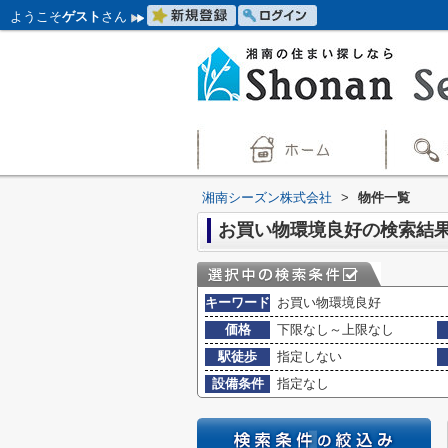
ようこそ
ゲスト
さん
湘南シーズン株式会社
>
物件一覧
お買い物環境良好の検索結
キーワード
お買い物環境良好
価格
下限なし～上限なし
駅徒歩
指定しない
設備条件
指定なし