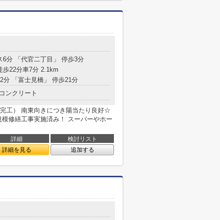
ス6分 「代官二丁目」 停歩3分
歩22分車7分 2.1km
12分 「富士見橋」 停歩21分
コンクリート
1月完工） 南東向きにつき陽当たり良好☆
規模修繕工事実施済み！ スーパーやホー
詳細
検討リスト
詳細を見る
追加する