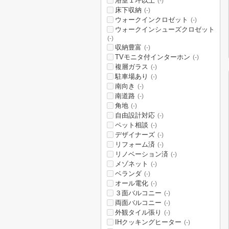
浴室１坪以上
(-)
床下収納
(-)
ウォークインクロゼット
(-)
ウォークインシューズクロゼット
(-)
収納豊富
(-)
TVモニタ付インターホン
(-)
複層ガラス
(-)
駐車場あり
(-)
南向き
(-)
南道路
(-)
角地
(-)
自由設計対応
(-)
ペット相談
(-)
デザイナーズ
(-)
リフォーム済
(-)
リノベーション済
(-)
メゾネット
(-)
ベランダ
(-)
オール電化
(-)
３面バルコニー
(-)
両面バルコニー
(-)
外観タイル張り
(-)
IHクッキングヒーター
(-)