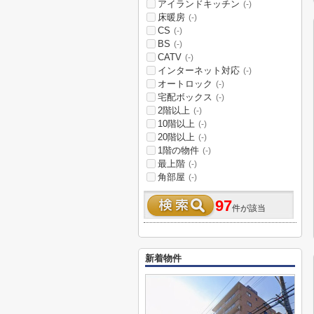
アイランドキッチン
(-)
床暖房
(-)
CS
(-)
BS
(-)
CATV
(-)
インターネット対応
(-)
オートロック
(-)
宅配ボックス
(-)
2階以上
(-)
10階以上
(-)
20階以上
(-)
1階の物件
(-)
最上階
(-)
角部屋
(-)
97
件が該当
新着物件