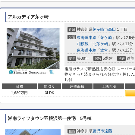
アルカディア茅ヶ崎
神奈川県
茅ヶ崎市
高田
１丁目
住所
交通
東海道本線
「
茅ケ崎
」駅 バス8
相模線
「
北茅ケ崎
」駅 バス11分
東海道本線
「
辻堂
」駅 バス12分
築38年
5階建
鉄筋
築年
階数
構造
複層ガラスで断熱性も安心◎ スーパー
物がさっと済ませられる好立地♪ 押し
片付...
価格
間取り
建物面積
土地面積
1,680
万円
3LDK
-
-
湘南ライフタウン羽根沢第一住宅 5号棟
神奈川県
藤沢市
遠藤
住所