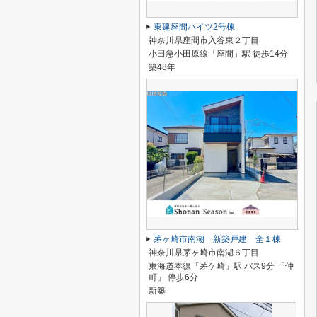
東建座間ハイツ2号棟
神奈川県座間市入谷東２丁目
小田急小田原線「座間」駅 徒歩14分
築48年
茅ヶ崎市南湖 新築戸建 全１棟
神奈川県茅ヶ崎市南湖６丁目
東海道本線「茅ケ崎」駅 バス9分 「仲
町」 停歩6分
新築