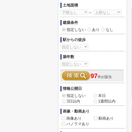
土地面積
～
建築条件
指定しない
あり
なし
駅からの徒歩
築年数
97
件が該当
情報公開日
指定しない
本日
3日以内
1週間以内
画像・動画あり
画像あり
動画あり
パノラマあり