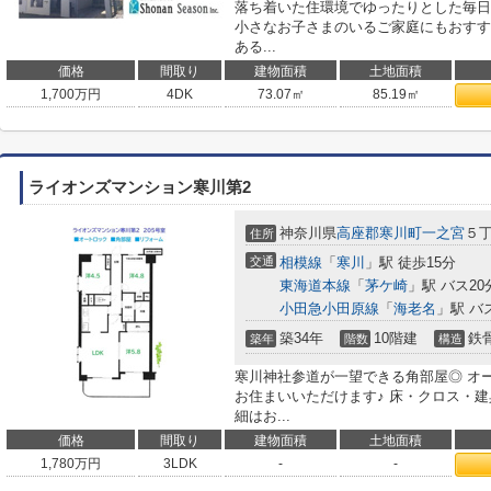
落ち着いた住環境でゆったりとした毎日
小さなお子さまのいるご家庭にもおすす
ある...
価格
間取り
建物面積
土地面積
1,700
万円
4DK
73.07㎡
85.19㎡
ライオンズマンション寒川第2
神奈川県
高座郡寒川町
一之宮
５
住所
交通
相模線
「
寒川
」駅 徒歩15分
東海道本線
「
茅ケ崎
」駅 バス20
小田急小田原線
「
海老名
」駅 バ
築34年
10階建
鉄
築年
階数
構造
寒川神社参道が一望できる角部屋◎ オ
お住まいいただけます♪ 床・クロス・建具
細はお...
価格
間取り
建物面積
土地面積
1,780
万円
3LDK
-
-