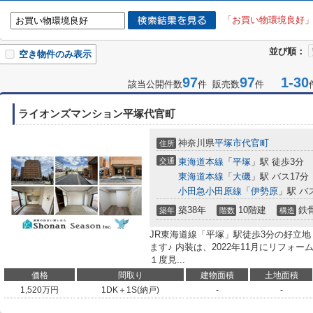
「お買い物環境良好
並び順：
空き物件のみ表示
97
97
1-30
該当公開件数
件 販売数
件
ライオンズマンション平塚代官町
神奈川県
平塚市
代官町
住所
交通
東海道本線
「
平塚
」駅 徒歩3分
東海道本線
「
大磯
」駅 バス17分
小田急小田原線
「
伊勢原
」駅 バ
築38年
10階建
鉄
築年
階数
構造
JR東海道線「平塚」駅徒歩3分の好立
ます♪ 内装は、2022年11月にリフォ
１度見...
価格
間取り
建物面積
土地面積
1,520
万円
1DK＋1S(納戸)
-
-