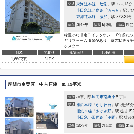
交通
東海道本線
「
辻堂
」駅 バス13分
小田急江ノ島線
「
湘南台
」駅 バ
東海道本線
「
藤沢
」駅 バス29分
築47年
5階建
鉄筋
築年
階数
構造
緑豊かな湘南ライフタウン♪ 10年前に
どリフォーム履歴があり、室内状態良好
をスター...
価格
間取り
建物面積
土地面積
1,680
万円
3LDK
-
-
座間市南栗原 中古戸建 85.19平米
神奈川県
座間市
南栗原
５丁目
住所
交通
相鉄本線
「
かしわ台
」駅 徒歩9分車
相鉄本線
「
さがみ野
」駅 徒歩15分
小田急小田原線
「
座間
」駅 徒歩3
築29年
2階建
木造
築年
階数
構造