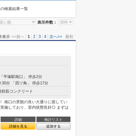
」
の検索結果一覧
表示件数：
件表示
<<前へ
1
2
3
4
次へ>>
最初
 「平塚駅南口」 停歩2分
ス30分 「四ツ角」 停歩17分
骨鉄筋コンクリート
地！ 南口の景観の良い大通りに面してい
ーム実施しており、室内状態良好◎ まずは
詳細
検討リスト
詳細を見る
追加する