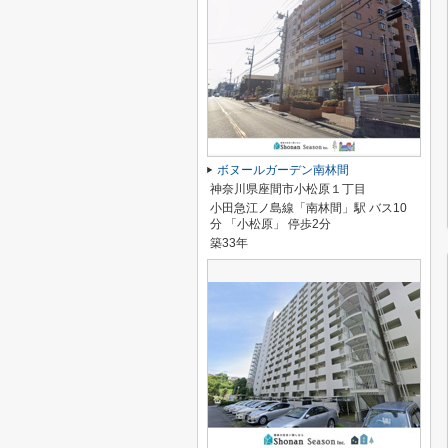
ボヌールガーデン南林間
神奈川県座間市小松原１丁目
小田急江ノ島線「南林間」駅 バス10
分 「小松原」 停歩2分
築33年