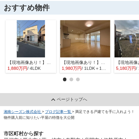
おすすめ物件
【現地画像あり！】平塚市入野 中古戸建 31.76坪
【現地画像あり！】星和平塚宝町ハイツ
1,880万円
/ 4LDK
1,980万円
/ 1LDK＋1S(納戸)
5,180万円
/
ページトップへ
湘南シーズン株式会社
>
ブログ記事一覧
>
満足できる戸建てを手に入れよう！
物件購入前に知りたい平屋の特徴を大公開
市区町村から探す