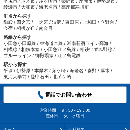
平塚市
/
厚木市
/
茅ヶ崎市
/
秦野市
/
座間市
/
伊勢原市
/
綾瀬市
/
大和市
/
海老名市
/
高座郡寒川町
町名から探す
御殿
/
四之宮
/
一之宮
/
渋沢
/
東田原
/
上和田
/
立野台
/
今宿
/
相模が丘
/
南金目
路線から探す
小田急小田原線
/
東海道本線
/
湘南新宿ライン高海
/
相模線
/
相鉄本線
/
小田急江ノ島線
/
相鉄いずみ野線
/
ブルーライン
/
御殿場線
/
江ノ島電鉄
駅から探す
平塚
/
伊勢原
/
本厚木
/
茅ケ崎
/
海老名
/
秦野
/
厚木
/
東海大学前
/
愛甲石田
/
北茅ケ崎
電話でお問い合わせ
営業時間：
9：30～19：00
定休日：
火・水曜日
ホーム
会社概要