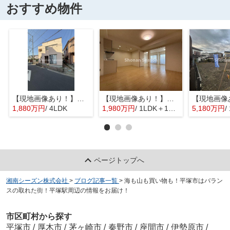
おすすめ物件
【現地画像あり！】平塚市入野 中古戸建 31.76坪
【現地画像あり！】星和平塚宝町ハイツ
1,880万円
/ 4LDK
1,980万円
/ 1LDK＋1S(納戸)
5,180万円
/
ページトップへ
湘南シーズン株式会社
>
ブログ記事一覧
>
海も山も買い物も！平塚市はバラン
スの取れた街！平塚駅周辺の情報をお届け！
市区町村から探す
平塚市
/
厚木市
/
茅ヶ崎市
/
秦野市
/
座間市
/
伊勢原市
/