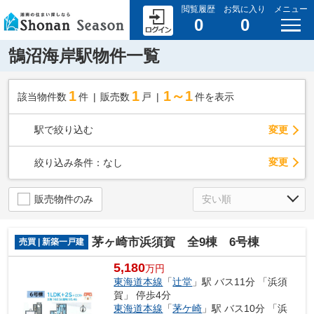
閲覧履歴
お気に入り
メニュー
0
0
鵠沼海岸駅物件一覧
1
1
1～1
該当物件数
件
販売数
戸
件を表示
駅で絞り込む
変更
変更
絞り込み条件：
なし
販売物件のみ
茅ヶ崎市浜須賀 全9棟 6号棟
売買 | 新築一戸建
5,180
万円
東海道本線
「
辻堂
」駅 バス11分 「浜須
賀」 停歩4分
東海道本線
「
茅ケ崎
」駅 バス10分 「浜