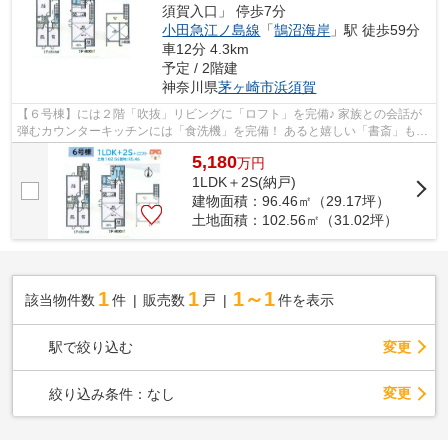
須賀入口」 停歩7分
小田急江ノ島線
「
鵠沼海岸
」駅 徒歩59分
車12分 4.3km
予定 / 2階建
神奈川県
茅ヶ崎市
浜須賀
【６号棟】には２階「吹抜」リビングに「ロフト」を完備♪ 家族との会話が
弾むカウンターキッチンには「食洗機」を完備！ あると嬉しい「書斎」も設
計されていて、リモートワークなども...
5,180
万
円
1LDK＋2S(納戸)
建物面積：96.46㎡（29.17坪）
土地面積：102.56㎡（31.02坪）
1
1
1～1
該当物件数
件
販売数
戸
件を表示
駅で絞り込む
変更
変更
絞り込み条件：
なし