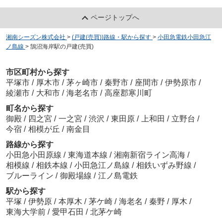
ページトップへ
湘南シーズン株式会社
>
(戸建(売買))路線・駅から探す
>
小田急電鉄小田急江
ノ島線
>
鵠沼海岸駅の戸建(売買)
市区町村から探す
平塚市
/
厚木市
/
茅ヶ崎市
/
秦野市
/
座間市
/
伊勢原市
/
綾瀬市
/
大和市
/
海老名市
/
高座郡寒川町
町名から探す
御殿
/
四之宮
/
一之宮
/
渋沢
/
東田原
/
上和田
/
立野台
/
今宿
/
相模が丘
/
南金目
路線から探す
小田急小田原線
/
東海道本線
/
湘南新宿ライン高海
/
相模線
/
相鉄本線
/
小田急江ノ島線
/
相鉄いずみ野線
/
ブルーライン
/
御殿場線
/
江ノ島電鉄
駅から探す
平塚
/
伊勢原
/
本厚木
/
茅ケ崎
/
海老名
/
秦野
/
厚木
/
東海大学前
/
愛甲石田
/
北茅ケ崎