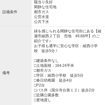
陽当り良好
閑静な住宅地
設備条件
都市ガス
公営水道
公共下水
緑を感じられる閑静な住宅街にある【綾
瀬市綾西２丁目 売地 49.68坪】のご
紹介です♪
お子様も通学に安心な学区：綾西小学
校 徒歩5分！
□建築条件なし
□土地面積：164.24平米
□都市ガス
備考
□学区：綾西小学校 徒歩5分
□春日幼稚園 徒歩4分
□P2台
□バス停（国分寺台第１２）徒歩2分
□近隣公園多数
□更地渡し