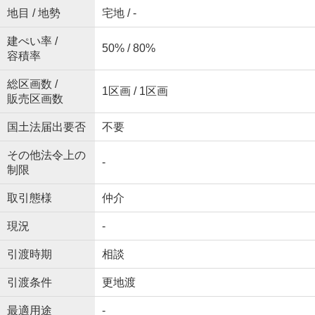
地目 / 地勢
宅地 / -
建ぺい率 /
50% / 80%
容積率
総区画数 /
1区画 / 1区画
販売区画数
国土法届出要否
不要
その他法令上の
-
制限
取引態様
仲介
現況
-
引渡時期
相談
引渡条件
更地渡
最適用途
-