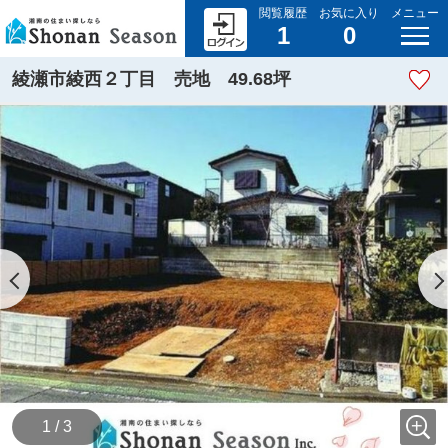
閲覧履歴
お気に入り
メニュー
1
0
綾瀬市綾西２丁目 売地 49.68坪
1 / 3