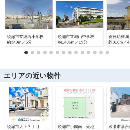
綾瀬市立綾西小学校
綾瀬市立城山中学校
春日幼稚園
約349m／5分
約1486m／19分
約318m／
エリアの近い物件
綾瀬市大上７丁目 中古戸建 33.34坪
綾瀬市小園南 売地 51.53坪