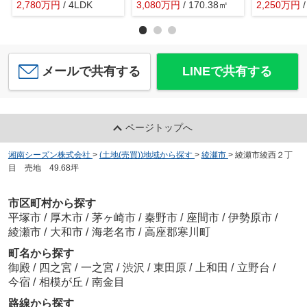
2,780
万
円
/ 4LDK
3,080
万
円
/ 170.38㎡
2,250
万
円
メールで共有する
LINEで共有する
ページトップへ
湘南シーズン株式会社
>
(土地(売買))地域から探す
>
綾瀬市
>
綾瀬市綾西２丁
目 売地 49.68坪
市区町村から探す
平塚市
/
厚木市
/
茅ヶ崎市
/
秦野市
/
座間市
/
伊勢原市
/
綾瀬市
/
大和市
/
海老名市
/
高座郡寒川町
町名から探す
御殿
/
四之宮
/
一之宮
/
渋沢
/
東田原
/
上和田
/
立野台
/
今宿
/
相模が丘
/
南金目
路線から探す