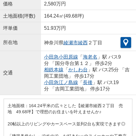
価格
2,580万円
土地面積(坪数)
164.24㎡(49.68坪)
坪単価
51.93万円
所在地
神奈川県
綾瀬市
綾西
２丁目
小田急小田原線
「
海老名
」駅 バス9
分 「国分寺台第１２」 停歩2分
相鉄本線
「
かしわ台
」駅 バス25分 「吉
交通
岡工業団地」 停歩17分
小田急江ノ島線
「
長後
」駅 バス19
分 「吉岡工業団地」 停歩17分
土地面積：164.24平米の広々とした【綾瀬市綾西２丁目 売
地 49.68坪】で理想のお住まいを叶えませんか♪
20帖以上のリビングやカースペース並列2台も実現できます◎