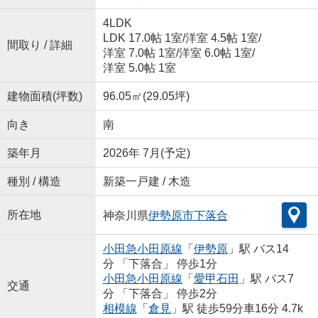
4LDK
LDK 17.0帖 1室
/
洋室 4.5帖 1室
/
間取り / 詳細
洋室 7.0帖 1室
/
洋室 6.0帖 1室
/
洋室 5.0帖 1室
建物面積(坪数)
96.05㎡(29.05坪)
向き
南
築年月
2026年 7月(予定)
種別 / 構造
新築一戸建 / 木造
所在地
神奈川県
伊勢原市
下落合
小田急小田原線
「
伊勢原
」駅 バス14
分 「下落合」 停歩1分
小田急小田原線
「
愛甲石田
」駅 バス7
交通
分 「下落合」 停歩2分
相模線
「
倉見
」駅 徒歩59分車16分 4.7k