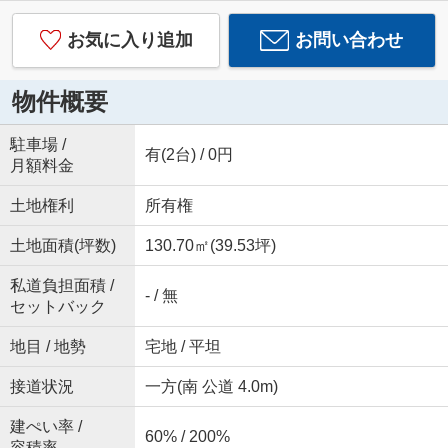
お気に入り追加
お問い合わせ
物件概要
駐車場 /
有(2台) / 0円
月額料金
土地権利
所有権
土地面積(坪数)
130.70㎡(39.53坪)
私道負担面積 /
- / 無
セットバック
地目 / 地勢
宅地 / 平坦
接道状況
一方(南 公道 4.0m)
建ぺい率 /
60% / 200%
容積率