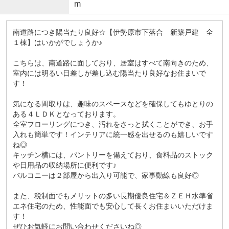
m
南道路につき陽当たり良好☆【伊勢原市下落合 新築戸建 全
１棟】はいかがでしょうか♪
こちらは、南道路に面しており、居室はすべて南向きのため、
室内には明るい日差しが差し込む陽当たり良好なお住まいで
す！
気になる間取りは、趣味のスペースなどを確保してもゆとりの
ある４ＬＤＫとなっております。
全室フローリングにつき、汚れをさっと拭くことができ、お手
入れも簡単です！インテリアに統一感を出せるのも嬉しいです
ね◎
キッチン横には、パントリーを備えており、食料品のストック
や日用品の収納場所に便利です♪
バルコニーは２部屋から出入り可能で、家事動線も良好◎
また、税制面でもメリットの多い長期優良住宅＆ＺＥＨ水準省
エネ住宅のため、性能面でも安心して長くお住まいいただけま
す！
ぜひお気軽にお問い合わせくださいね◎