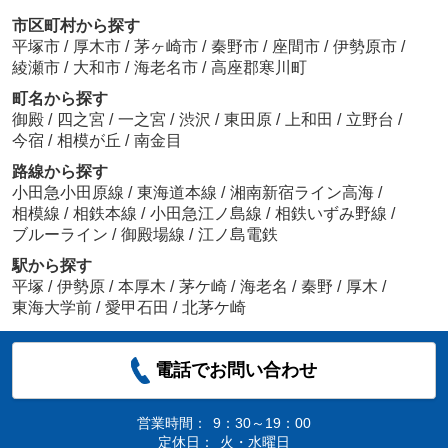
市区町村から探す
平塚市
/
厚木市
/
茅ヶ崎市
/
秦野市
/
座間市
/
伊勢原市
/
綾瀬市
/
大和市
/
海老名市
/
高座郡寒川町
町名から探す
御殿
/
四之宮
/
一之宮
/
渋沢
/
東田原
/
上和田
/
立野台
/
今宿
/
相模が丘
/
南金目
路線から探す
小田急小田原線
/
東海道本線
/
湘南新宿ライン高海
/
相模線
/
相鉄本線
/
小田急江ノ島線
/
相鉄いずみ野線
/
ブルーライン
/
御殿場線
/
江ノ島電鉄
駅から探す
平塚
/
伊勢原
/
本厚木
/
茅ケ崎
/
海老名
/
秦野
/
厚木
/
東海大学前
/
愛甲石田
/
北茅ケ崎
電話でお問い合わせ
営業時間：
9：30～19：00
定休日：
火・水曜日