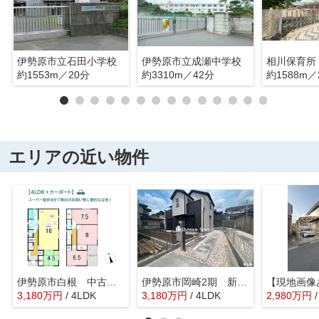
伊勢原市立石田小学校
伊勢原市立成瀬中学校
相川保育所
約1553m／20分
約3310m／42分
約1588m／
エリアの近い物件
伊勢原市白根 中古戸建 38.17坪
伊勢原市岡崎2期 新築戸建 全1棟
3,180
万
円
/ 4LDK
3,180
万
円
/ 4LDK
2,980
万
円