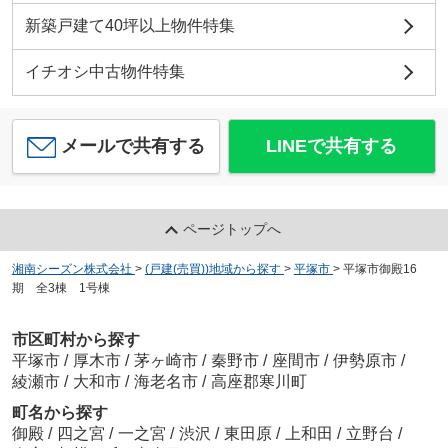
新築戸建て40坪以上物件特集
イチオシ中古物件特集
メールで共有する
LINEで共有する
ページトップへ
湘南シーズン株式会社
>
(戸建(売買))地域から探す
>
平塚市
>
平塚市御殿16
期 全3棟 1号棟
市区町村から探す
平塚市
/
厚木市
/
茅ヶ崎市
/
秦野市
/
座間市
/
伊勢原市
/
綾瀬市
/
大和市
/
海老名市
/
高座郡寒川町
町名から探す
御殿
/
四之宮
/
一之宮
/
渋沢
/
東田原
/
上和田
/
立野台
/