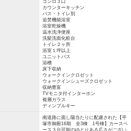
コンロ３口
カウンターキッチン
バス・トイレ別
追焚機能浴室
浴室乾燥機
温水洗浄便座
洗髪洗面化粧台
トイレ２ヶ所
浴室１坪以上
ユニットバス
浴槽
床下収納
ウォークインクロゼット
ウォークインシューズクロゼット
収納豊富
TVモニタ付インターホン
複層ガラス
ディンプルキー
南道路に面し陽当たりに配慮された【平
塚市御殿16期 全3棟 1号棟】カースペ
ース３台可能のゆとりある広さがござい