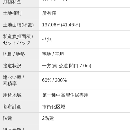
月額料金
土地権利
所有権
土地面積(坪数)
137.06㎡(41.46坪)
私道負担面積 /
- / 無
セットバック
地目 / 地勢
宅地 / 平坦
接道状況
一方(南 公道 間口 7.0m)
建ぺい率 /
60% / 200%
容積率
用途地域
第一種中高層住居専用
都市計画
市街化区域
階建
2階建
総区画数 /