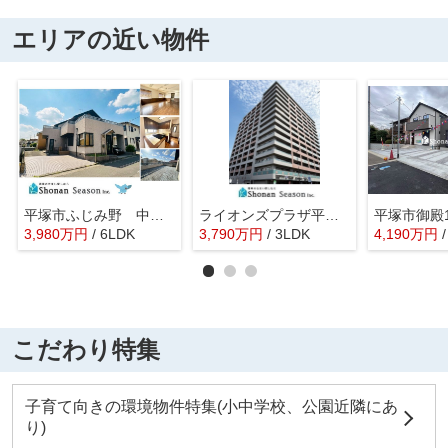
エリアの近い物件
平塚市ふじみ野 中古戸建 76.44坪
ライオンズプラザ平塚見附町
3,980
万
円
/ 6LDK
3,790
万
円
/ 3LDK
4,190
万
円
こだわり特集
子育て向きの環境物件特集(小中学校、公園近隣にあ
り)