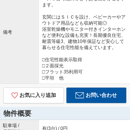
ます。
玄関にはＳＩＣを設け、ベビーカーやア
ウトドア用品なども収納可能◎
浴室乾燥機やモニター付きインターホン
備考
など便利な設備も充実！長期優良住宅、
耐震等級3、建物10年保証など安心して
暮らせる住宅性能を備えています。
□住宅性能表示取得
□２面採光
□フラット35利用可
□平坦 他
お気に入り追加
お問い合わせ
物件概要
駐車場 /
有(3台) / 0円