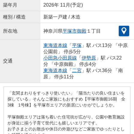
築年月
2026年 11月(予定)
種別 / 構造
新築一戸建 / 木造
所在地
神奈川県
平塚市
御殿
１丁目
東海道本線
「
平塚
」駅 バス13分 「中原
公園前」 停歩5分
小田急小田原線
「
伊勢原
」駅 バス22
交通
分 「中原御殿」 停歩4分
東海道本線
「
二宮
」駅 バス36分 「南
原」 停歩11分
「玄関まわりをすっきり使いたい」「陽当たりの良い住まいを
探している」そんなご家族にもおすすめ【平塚市御殿16期 全
3棟 1号棟】を平塚市エリアの新居にいかがでしょうか。
平塚御殿エリアは落ち着いた住宅街が広がり、公園や教育施設
が身近に揃う子育て世代にも嬉しいエリアです。
お子さまとのお散歩や休日の外遊びなどご家族でゆったりとし