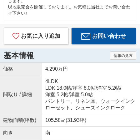
します。
現地販売会を開催しております。お気軽に当社までお問い合わ
せ下さい♪
お気に入り追加
お問い合わせ
基本情報
情報の見方
価格
4,290万円
4LDK
LDK 18.0帖
/
洋室 8.0帖
/
洋室 5.2帖
/
間取り / 詳細
洋室 5.2帖
/
洋室 5.0帖
パントリー、リネン庫、ウォークインク
ローゼット、シューズインクローク
建物面積(坪数)
105.58㎡(31.93坪)
向き
南