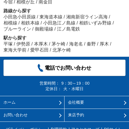
今宿
/
相模が丘
/
南金目
路線から探す
小田急小田原線
/
東海道本線
/
湘南新宿ライン高海
/
相模線
/
相鉄本線
/
小田急江ノ島線
/
相鉄いずみ野線
/
ブルーライン
/
御殿場線
/
江ノ島電鉄
駅から探す
平塚
/
伊勢原
/
本厚木
/
茅ケ崎
/
海老名
/
秦野
/
厚木
/
東海大学前
/
愛甲石田
/
北茅ケ崎
電話でお問い合わせ
営業時間：
9：30～19：00
定休日：
火・水曜日
ホーム
会社概要
お問い合わせ
来店予約