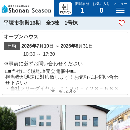
閲覧履歴
お気に入り
メニュー
1
0
平塚市御殿16期 全3棟 1号棟
オープンハウス
日時
2026年7月10日 ～ 2026年8月31日
10:30 ～ 17:30
※事前に必ずお問い合わせください
□■当社にて現地販売会開催中■□
担当者が迅速に対応致します！お気軽にお問い合わ
せ下さい♪
・当社フリーダイヤル ０１２０－７２８－５８３
もっと見る
・Mail info@shounanseason.com