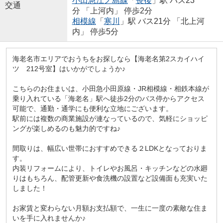
小田急江ノ島線
「
長後
」駅 バス23
交通
分 「上河内」 停歩2分
相模線
「
寒川
」駅 バス21分 「北上河
内」 停歩5分
海老名市エリアでおうちをお探しなら【海老名第2スカイハイ
ツ 212号室】はいかがでしょうか♪
こちらのお住まいは、小田急小田原線・JR相模線・相鉄本線が
乗り入れている「海老名」駅へ徒歩2分のバス停からアクセス
可能で、通勤・通学にも便利な立地にございます。
駅前には複数の商業施設が連なっているので、気軽にショッピ
ングが楽しめるのも魅力的ですね♪
間取りは、幅広い世帯におすすめできる２LDKとなっておりま
す。
内装リフォームにより、トイレやお風呂・キッチンなどの水廻
りはもちろん、配管更新や食洗機の設置など設備面も充実いた
しました！
お家賃と変わらない月額お支払額で、一生に一度の素敵な住ま
いを手に入れませんか♪