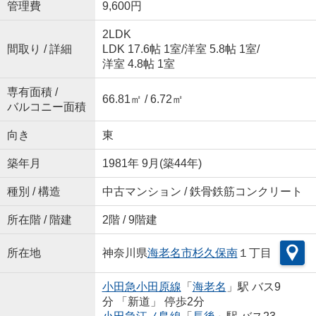
管理費
9,600円
2LDK
間取り / 詳細
LDK 17.6帖 1室
/
洋室 5.8帖 1室
/
洋室 4.8帖 1室
専有面積 /
66.81㎡ / 6.72㎡
バルコニー面積
向き
東
築年月
1981年 9月(築44年)
種別 / 構造
中古マンション / 鉄骨鉄筋コンクリート
所在階 / 階建
2階 / 9階建
所在地
神奈川県
海老名市
杉久保南
１丁目
小田急小田原線
「
海老名
」駅 バス9
分 「新道」 停歩2分