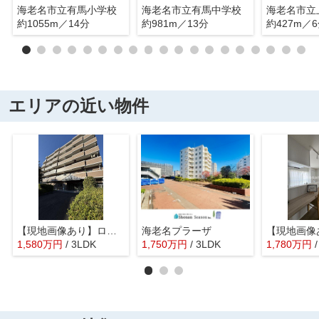
海老名市立有馬小学校
海老名市立有馬中学校
約1055m／14分
約981m／13分
約427m／
エリアの近い物件
【現地画像あり】ロイヤルステージ海老名
海老名プラーザ
1,580
万
円
/ 3LDK
1,750
万
円
/ 3LDK
1,780
万
円