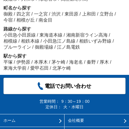
町名から探す
御殿
/
四之宮
/
一之宮
/
渋沢
/
東田原
/
上和田
/
立野台
/
今宿
/
相模が丘
/
南金目
路線から探す
小田急小田原線
/
東海道本線
/
湘南新宿ライン高海
/
相模線
/
相鉄本線
/
小田急江ノ島線
/
相鉄いずみ野線
/
ブルーライン
/
御殿場線
/
江ノ島電鉄
駅から探す
平塚
/
伊勢原
/
本厚木
/
茅ケ崎
/
海老名
/
秦野
/
厚木
/
東海大学前
/
愛甲石田
/
北茅ケ崎
電話でお問い合わせ
営業時間：
9：30～19：00
定休日：
火・水曜日
ホーム
会社概要