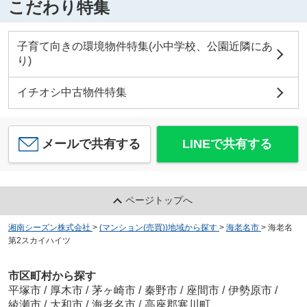
こだわり特集
子育て向きの環境物件特集(小中学校、公園近隣にあ
り)
イチオシ中古物件特集
メールで共有する
LINEで共有する
ページトップへ
湘南シーズン株式会社
>
(マンション(売買))地域から探す
>
海老名市
>
海老名
第2スカイハイツ
市区町村から探す
平塚市
/
厚木市
/
茅ヶ崎市
/
秦野市
/
座間市
/
伊勢原市
/
綾瀬市
/
大和市
/
海老名市
/
高座郡寒川町