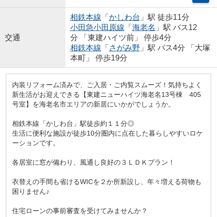
相鉄本線
「
かしわ台
」駅 徒歩11分
小田急小田原線
「
海老名
」駅 バス12
交通
分 「東建ハイツ前」 停歩4分
相鉄本線
「
さがみ野
」駅 バス4分 「大塚
本町」 停歩19分
内装リフォーム済みで、ご入居・ご内覧スムーズ！気持ちよく
新生活がお迎えできる【東建ニューハイツ海老名13号棟 405
号室】を海老名市エリアの新居にいかがでしょうか。
相鉄本線「かしわ台」駅徒歩約１１分◎
生活に便利な施設が徒歩10分圏内に点在した暮らしやすいロケ
ーションです。
各居室に窓が備わり、風通し良好の３ＬＤＫプラン！
衣替えの手間も省けるWICを２か所新設し、年々増える荷物も
困りません♪
住宅ローンの事前審査を受けてみませんか？