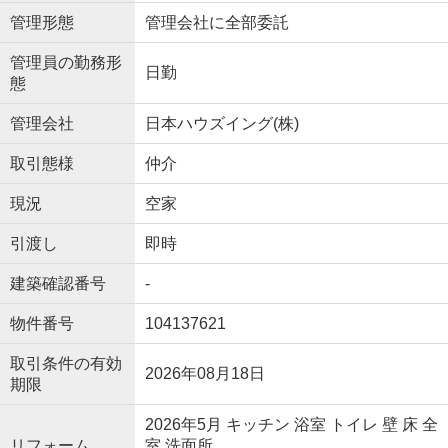
管理形態
管理会社に全部委託
管理員の勤務形
日勤
態
管理会社
日本ハウズイング(株)
取引態様
仲介
現況
空家
引渡し
即時
建築確認番号
-
物件番号
104137621
取引条件の有効
2026年08月18日
期限
2026年5月 キッチン 浴室 トイレ 壁 床 全
リフォーム
室 洗面所