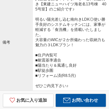
き【東建ニューハイツ海老名13号棟 40
5号室】のご紹介です♪
明るい陽光差し込む南向きLDK◎使い勝
手良好のシステムキッチンには、家事が
軽減する「食洗機」を搭載いたしまし
た。
大容量のWICが２か所備わった収納力も
備考
魅力の３LDKプラン！
■住戸内覧可
■耐震基準適合
■陽当たり＆風通し良好
■駅徒歩圏
■リフォーム済(R8.5月)
ぜひご内見下さい♪
お気に入り追加
お問い合わせ