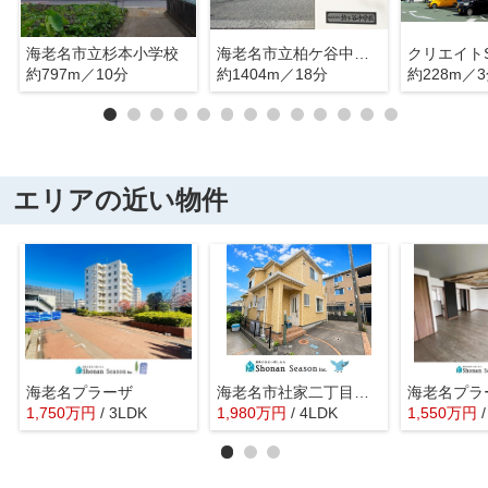
海老名市立杉本小学校
海老名市立柏ケ谷中学校
約797m／10分
約1404m／18分
約228m／
エリアの近い物件
海老名プラーザ
海老名市社家二丁目 中古戸建 33.01坪
海老名プラ
1,750
万
円
/ 3LDK
1,980
万
円
/ 4LDK
1,550
万
円