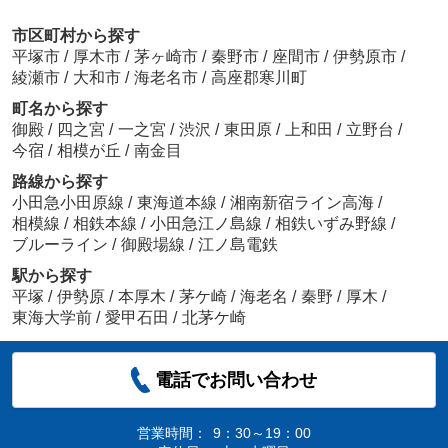
市区町村から探す
平塚市
/
厚木市
/
茅ヶ崎市
/
秦野市
/
座間市
/
伊勢原市
/
綾瀬市
/
大和市
/
海老名市
/
高座郡寒川町
町名から探す
御殿
/
四之宮
/
一之宮
/
渋沢
/
東田原
/
上和田
/
立野台
/
今宿
/
相模が丘
/
南金目
路線から探す
小田急小田原線
/
東海道本線
/
湘南新宿ライン高海
/
相模線
/
相鉄本線
/
小田急江ノ島線
/
相鉄いずみ野線
/
ブルーライン
/
御殿場線
/
江ノ島電鉄
駅から探す
平塚
/
伊勢原
/
本厚木
/
茅ケ崎
/
海老名
/
秦野
/
厚木
/
東海大学前
/
愛甲石田
/
北茅ケ崎
電話でお問い合わせ
営業時間：
9：30～19：00