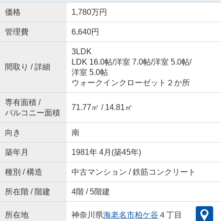
価格
1,780万円
管理費
6,640円
3LDK
LDK 16.0帖
/
洋室 7.0帖
/
洋室 5.0帖
/
間取り / 詳細
洋室 5.0帖
ウォークインクローゼット２か所
専有面積 /
71.77㎡ / 14.81㎡
バルコニー面積
向き
南
築年月
1981年 4月(築45年)
種別 / 構造
中古マンション / 鉄筋コンクリート
所在階 / 階建
4階 / 5階建
所在地
神奈川県
海老名市
柏ケ谷
４丁目