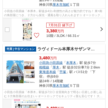
築29年 / 12階建
神奈川県
厚木市
旭町
１丁目
小田急小田原線「本厚木」駅徒歩4分♪利便性の高さが魅力的ですね！ 東×南
の角部屋につき、２方から採光・通風を取り入れられます☆ オートロックで
セキュリティ面も安心です！ 住んでい...
7月31日 値下げ
3,380
万
円
10階 / 3LDK / 66.31㎡
ラヴィドール本厚木サザンマーク
売買 | 中古マンション
3,480
万円
小田急小田原線
「
本厚木
」駅 徒歩7分
相模線
「
厚木
」駅 徒歩32分車7分 2.6km
東海道本線
「
平塚
」駅 バス51分 「下
宿」 停歩8分
築24年 / 14階建
神奈川県
厚木市
旭町
５丁目
小田急小田原線「本厚木」駅徒歩7分◎ 全室南向きで明るい日差しが差し込
む３方角部屋のお住まい♪ オートロックでセキュリティ面も安心です！ 大切
なペットと暮らすこともできますよ♪ ...