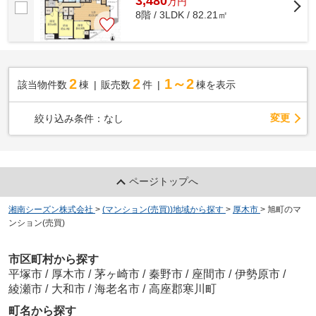
3,480
万
円
8階 / 3LDK / 82.21㎡
2
2
1～2
該当物件数
棟
販売数
件
棟を表示
変更
絞り込み条件：
なし
ページトップへ
湘南シーズン株式会社
>
(マンション(売買))地域から探す
>
厚木市
>
旭町のマ
ンション(売買)
市区町村から探す
平塚市
/
厚木市
/
茅ヶ崎市
/
秦野市
/
座間市
/
伊勢原市
/
綾瀬市
/
大和市
/
海老名市
/
高座郡寒川町
町名から探す