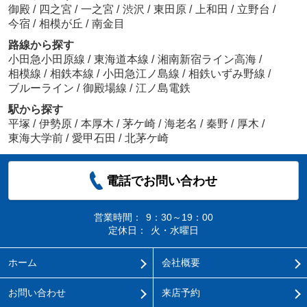
御殿
/
四之宮
/
一之宮
/
渋沢
/
東田原
/
上和田
/
立野台
/
今宿
/
相模が丘
/
南金目
路線から探す
小田急小田原線
/
東海道本線
/
湘南新宿ライン高海
/
相模線
/
相鉄本線
/
小田急江ノ島線
/
相鉄いずみ野線
/
ブルーライン
/
御殿場線
/
江ノ島電鉄
駅から探す
平塚
/
伊勢原
/
本厚木
/
茅ケ崎
/
海老名
/
秦野
/
厚木
/
東海大学前
/
愛甲石田
/
北茅ケ崎
電話でお問い合わせ
営業時間：
9：30～19：00
定休日：
火・水曜日
ホーム
会社概要
お問い合わせ
来店予約