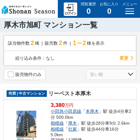
閲覧履歴
お気に入り
メニュー
0
0
厚木市旭町 マンション一覧
2
2
1～2
該当物件数
棟
販売数
件
棟を表示
変更
絞り込み条件：
なし
販売物件のみ
リーベスト本厚木
売買 | 中古マンション
3,380
万円
小田急小田原線
「
本厚木
」駅 徒歩4分車2
分 500.0km
相模線
「
厚木
」駅 徒歩28分車9分 2.6km
相模線
「
社家
」駅 徒歩44分車16分
5.0km